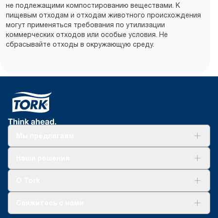
не подлежащими компостированию веществами. К
пищевым отходам и отходам животного происхождения
могут применяться требования по утилизации
коммерческих отходов или особые условия. Не
сбрасывайте отходы в окружающую среду.
Мы предлагаем
Решения
Наши решения
Устойчивое развитие
Tork Clean Care
AD-a-Glance
О Tork
О нас
Свяжитесь с нами
Истории успеха