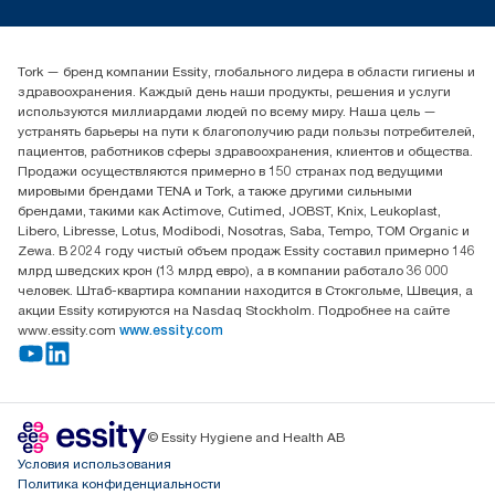
timur.ageyev@essity.com
(+7) 777 779 0095
Найдите дистрибьютора
Tork — бренд компании Essity, глобального лидера в области гигиены и
Контакты на рынках СНГ
здравоохранения. Каждый день наши продукты, решения и услуги
ООО «Эссити», Представительство в Казахстане Пр.
используются миллиардами людей по всему миру. Наша цель —
Достык, 210, 2 блок, 3 этаж,
устранять барьеры на пути к благополучию ради пользы потребителей,
офис №32 050051, г.
пациентов, работников сферы здравоохранения, клиентов и общества.
Алматы, Казахстан
Продажи осуществляются примерно в 150 странах под ведущими
мировыми брендами TENA и Tork, а также другими сильными
брендами, такими как Actimove, Cutimed, JOBST, Knix, Leukoplast,
Libero, Libresse, Lotus, Modibodi, Nosotras, Saba, Tempo, TOM Organic и
Zewa. В 2024 году чистый объем продаж Essity составил примерно 146
млрд шведских крон (13 млрд евро), а в компании работало 36 000
человек. Штаб-квартира компании находится в Стокгольме, Швеция, а
акции Essity котируются на Nasdaq Stockholm. Подробнее на сайте
www.essity.com
www.essity.com
© Essity Hygiene and Health AB
Условия использования
Политика конфиденциальности