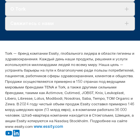
Tork Clean Care
AD-a-Glance
О Tork
О нас
Свяжитесь с нами
Истории успеха
timur.ageyev@essity.com
(+7) 777 779 0095
Найдите дистрибьютора
Tork — бренд компании Essity, глобального лидера в области гигиены и
Контакты на рынках СНГ
здравоохранения. Каждый день наши продукты, решения и услуги
ООО «Эссити», Представительство в Казахстане Пр.
используются миллиардами людей по всему миру. Наша цель —
Достык, 210, 2 блок, 3 этаж,
устранять барьеры на пути к благополучию ради пользы потребителей,
офис №32 050051, г.
пациентов, работников сферы здравоохранения, клиентов и общества.
Алматы, Казахстан
Продажи осуществляются примерно в 150 странах под ведущими
мировыми брендами TENA и Tork, а также другими сильными
брендами, такими как Actimove, Cutimed, JOBST, Knix, Leukoplast,
Libero, Libresse, Lotus, Modibodi, Nosotras, Saba, Tempo, TOM Organic и
Zewa. В 2024 году чистый объем продаж Essity составил примерно 146
млрд шведских крон (13 млрд евро), а в компании работало 36 000
человек. Штаб-квартира компании находится в Стокгольме, Швеция, а
акции Essity котируются на Nasdaq Stockholm. Подробнее на сайте
www.essity.com
www.essity.com