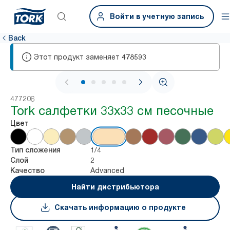
Войти в учетную запись
Back
Этот продукт заменяет
478593
1 / 6
477206
Tork салфетки 33х33 см песочные
Цвет
1/4
Тип сложения
2
Слой
Advanced
Качество
Найти дистрибьютора
Скачать информацию о продукте