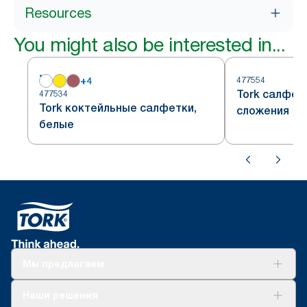
Resources
You might also be interested in...
+
4
477554
Tork салфет
477534
Tork коктейльные салфетки,
сложения
белые
Мы предлагаем
Решения
Наши решения
Устойчивое развитие