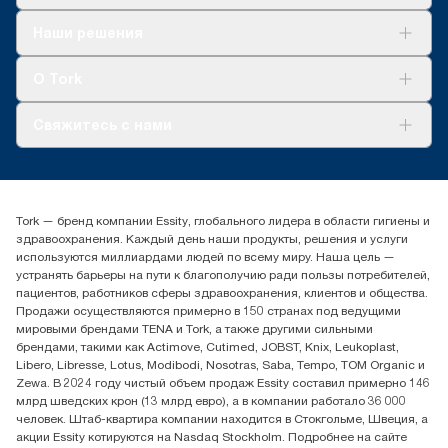
Решения
Наши решения
Устойчивое развитие
Tork Clean Care
AD-a-Glance
О Tork
О нас
Свяжитесь с нами
Истории успеха
timur.ageyev@essity.com
(+7) 777 779 0095
Найдите дистрибьютора
Tork — бренд компании Essity, глобального лидера в области гигиены и
Контакты на рынках СНГ
здравоохранения. Каждый день наши продукты, решения и услуги
ООО «Эссити», Представительство в Казахстане Пр.
используются миллиардами людей по всему миру. Наша цель —
Достык, 210, 2 блок, 3 этаж,
устранять барьеры на пути к благополучию ради пользы потребителей,
офис №32 050051, г.
пациентов, работников сферы здравоохранения, клиентов и общества.
Алматы, Казахстан
Продажи осуществляются примерно в 150 странах под ведущими
мировыми брендами TENA и Tork, а также другими сильными
брендами, такими как Actimove, Cutimed, JOBST, Knix, Leukoplast,
Libero, Libresse, Lotus, Modibodi, Nosotras, Saba, Tempo, TOM Organic и
Zewa. В 2024 году чистый объем продаж Essity составил примерно 146
млрд шведских крон (13 млрд евро), а в компании работало 36 000
человек. Штаб-квартира компании находится в Стокгольме, Швеция, а
акции Essity котируются на Nasdaq Stockholm. Подробнее на сайте