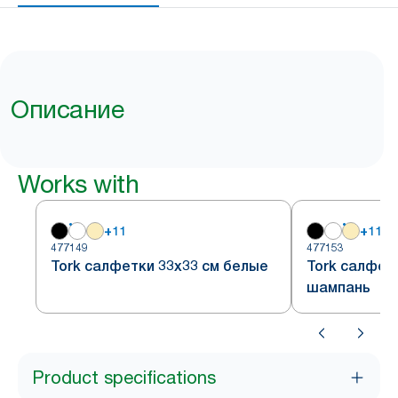
Описание
Works with
+
11
+
11
477149
477153
Tork салфетки 33х33 см белые
Tork салфетк
шампань
Product specifications