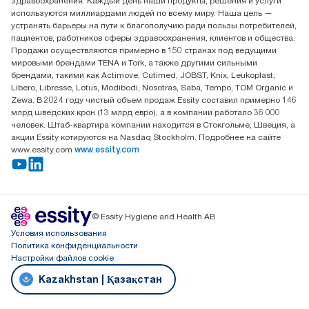
здравоохранения. Каждый день наши продукты, решения и услуги
ООО «Эссити», Представительство в Казахстане Пр.
используются миллиардами людей по всему миру. Наша цель —
Достык, 210, 2 блок, 3 этаж,
устранять барьеры на пути к благополучию ради пользы потребителей,
офис №32 050051, г.
пациентов, работников сферы здравоохранения, клиентов и общества.
Алматы, Казахстан
Продажи осуществляются примерно в 150 странах под ведущими
мировыми брендами TENA и Tork, а также другими сильными
брендами, такими как Actimove, Cutimed, JOBST, Knix, Leukoplast,
Libero, Libresse, Lotus, Modibodi, Nosotras, Saba, Tempo, TOM Organic и
Zewa. В 2024 году чистый объем продаж Essity составил примерно 146
млрд шведских крон (13 млрд евро), а в компании работало 36 000
человек. Штаб-квартира компании находится в Стокгольме, Швеция, а
акции Essity котируются на Nasdaq Stockholm. Подробнее на сайте
www.essity.com
www.essity.com
© Essity Hygiene and Health AB
Условия использования
Политика конфиденциальности
Настройки файлов cookie
Kazakhstan | Қазақстан