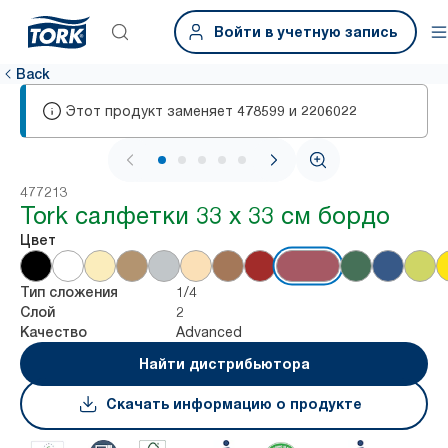
Войти в учетную запись
Back
Этот продукт заменяет
и
478599
2206022
1 / 6
477213
Tork салфетки 33 х 33 см бордо
Цвет
1/4
Тип сложения
2
Слой
Advanced
Качество
Найти дистрибьютора
Скачать информацию о продукте