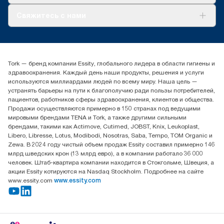
О нас
Свяжитесь с нами
Истории успеха
timur.ageyev@essity.com
(+7) 777 779 0095
Найдите дистрибьютора
Tork — бренд компании Essity, глобального лидера в области гигиены и
Контакты на рынках СНГ
здравоохранения. Каждый день наши продукты, решения и услуги
ООО «Эссити», Представительство в Казахстане Пр.
используются миллиардами людей по всему миру. Наша цель —
Достык, 210, 2 блок, 3 этаж,
устранять барьеры на пути к благополучию ради пользы потребителей,
офис №32 050051, г.
пациентов, работников сферы здравоохранения, клиентов и общества.
Алматы, Казахстан
Продажи осуществляются примерно в 150 странах под ведущими
мировыми брендами TENA и Tork, а также другими сильными
брендами, такими как Actimove, Cutimed, JOBST, Knix, Leukoplast,
Libero, Libresse, Lotus, Modibodi, Nosotras, Saba, Tempo, TOM Organic и
Zewa. В 2024 году чистый объем продаж Essity составил примерно 146
млрд шведских крон (13 млрд евро), а в компании работало 36 000
человек. Штаб-квартира компании находится в Стокгольме, Швеция, а
акции Essity котируются на Nasdaq Stockholm. Подробнее на сайте
www.essity.com
www.essity.com