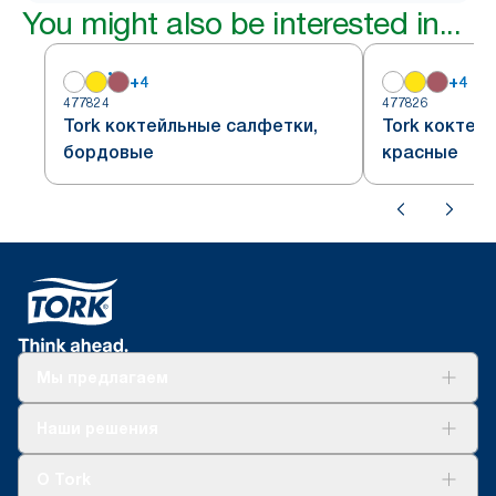
You might also be interested in...
+
4
+
4
477824
477826
Tork коктейльные салфетки,
Tork коктей
бордовые
красные
Мы предлагаем
Решения
Наши решения
Устойчивое развитие
Tork Clean Care
AD-a-Glance
О Tork