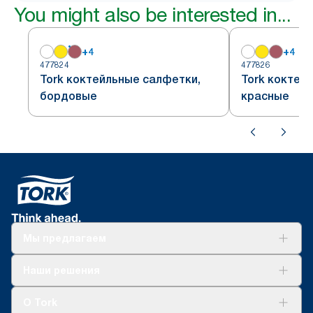
You might also be interested in...
+
4
+
4
477824
477826
Tork коктейльные салфетки,
Tork коктей
бордовые
красные
Мы предлагаем
Решения
Наши решения
Устойчивое развитие
Tork Clean Care
AD-a-Glance
О Tork