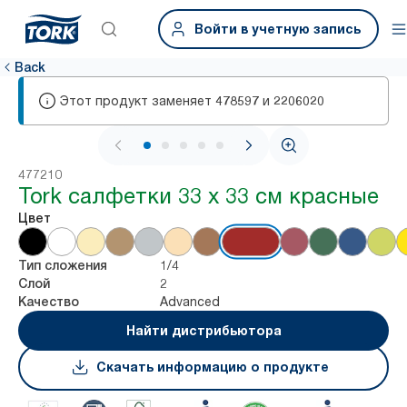
Войти в учетную запись
Back
Этот продукт заменяет
и
478597
2206020
1 / 6
477210
Tork салфетки 33 х 33 см красные
Цвет
1/4
Тип сложения
2
Слой
Advanced
Качество
Найти дистрибьютора
Скачать информацию о продукте