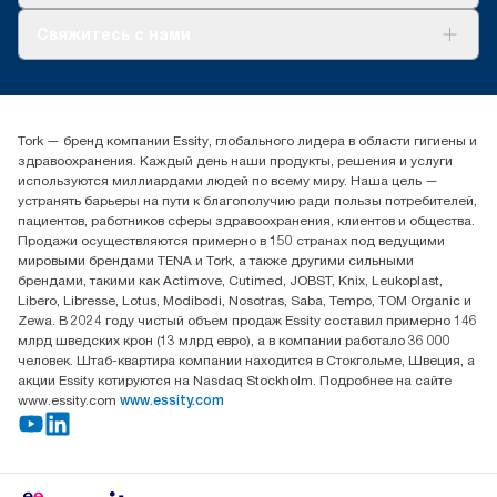
О нас
Свяжитесь с нами
Истории успеха
timur.ageyev@essity.com
(+7) 777 779 0095
Найдите дистрибьютора
Tork — бренд компании Essity, глобального лидера в области гигиены и
Контакты на рынках СНГ
здравоохранения. Каждый день наши продукты, решения и услуги
ООО «Эссити», Представительство в Казахстане Пр.
используются миллиардами людей по всему миру. Наша цель —
Достык, 210, 2 блок, 3 этаж,
устранять барьеры на пути к благополучию ради пользы потребителей,
офис №32 050051, г.
пациентов, работников сферы здравоохранения, клиентов и общества.
Алматы, Казахстан
Продажи осуществляются примерно в 150 странах под ведущими
мировыми брендами TENA и Tork, а также другими сильными
брендами, такими как Actimove, Cutimed, JOBST, Knix, Leukoplast,
Libero, Libresse, Lotus, Modibodi, Nosotras, Saba, Tempo, TOM Organic и
Zewa. В 2024 году чистый объем продаж Essity составил примерно 146
млрд шведских крон (13 млрд евро), а в компании работало 36 000
человек. Штаб-квартира компании находится в Стокгольме, Швеция, а
акции Essity котируются на Nasdaq Stockholm. Подробнее на сайте
www.essity.com
www.essity.com