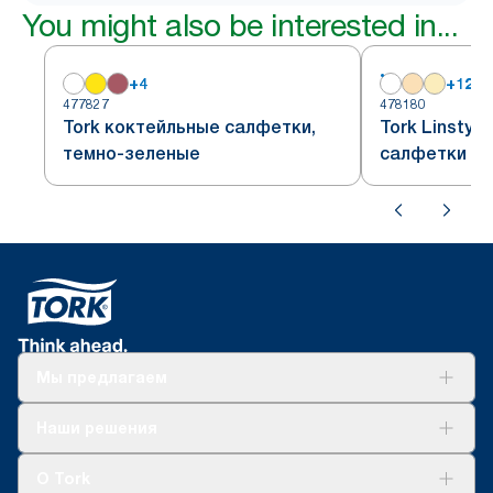
You might also be interested in...
+
4
+
12
477827
478180
Tork коктейльные салфетки,
Tork Linsty
темно-зеленые
салфетки бе
компостиру
промышленн
Мы предлагаем
Решения
Наши решения
Устойчивое развитие
Tork Clean Care
AD-a-Glance
О Tork