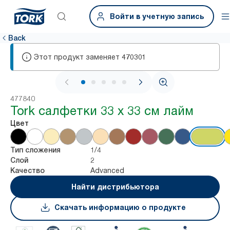
Войти в учетную запись
Back
Этот продукт заменяет
470301
1 / 6
477840
Tork салфетки 33 х 33 см лайм
Цвет
1/4
Тип сложения
2
Слой
Advanced
Качество
Найти дистрибьютора
Скачать информацию о продукте