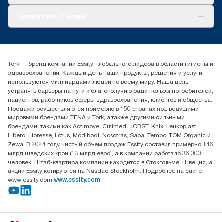
О нас
Свяжитесь с нами
Истории успеха
timur.ageyev@essity.com
(+7) 777 779 0095
Найдите дистрибьютора
Tork — бренд компании Essity, глобального лидера в области гигиены и
Контакты на рынках СНГ
здравоохранения. Каждый день наши продукты, решения и услуги
ООО «Эссити», Представительство в Казахстане Пр.
используются миллиардами людей по всему миру. Наша цель —
Достык, 210, 2 блок, 3 этаж,
устранять барьеры на пути к благополучию ради пользы потребителей,
офис №32 050051, г.
пациентов, работников сферы здравоохранения, клиентов и общества.
Алматы, Казахстан
Продажи осуществляются примерно в 150 странах под ведущими
мировыми брендами TENA и Tork, а также другими сильными
брендами, такими как Actimove, Cutimed, JOBST, Knix, Leukoplast,
Libero, Libresse, Lotus, Modibodi, Nosotras, Saba, Tempo, TOM Organic и
Zewa. В 2024 году чистый объем продаж Essity составил примерно 146
млрд шведских крон (13 млрд евро), а в компании работало 36 000
человек. Штаб-квартира компании находится в Стокгольме, Швеция, а
акции Essity котируются на Nasdaq Stockholm. Подробнее на сайте
www.essity.com
www.essity.com