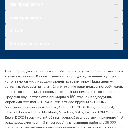
Мы предлагаем
Решения
Наши решения
Устойчивое развитие
Tork Clean Care
AD-a-Glance
О Tork
О нас
Свяжитесь с нами
Истории успеха
timur.ageyev@essity.com
(+7) 777 779 0095
Найдите дистрибьютора
Tork — бренд компании Essity, глобального лидера в области гигиены и
Контакты на рынках СНГ
здравоохранения. Каждый день наши продукты, решения и услуги
ООО «Эссити», Представительство в Казахстане Пр.
используются миллиардами людей по всему миру. Наша цель —
Достык, 210, 2 блок, 3 этаж,
устранять барьеры на пути к благополучию ради пользы потребителей,
офис №32 050051, г.
пациентов, работников сферы здравоохранения, клиентов и общества.
Алматы, Казахстан
Продажи осуществляются примерно в 150 странах под ведущими
мировыми брендами TENA и Tork, а также другими сильными
брендами, такими как Actimove, Cutimed, JOBST, Knix, Leukoplast,
Libero, Libresse, Lotus, Modibodi, Nosotras, Saba, Tempo, TOM Organic и
Zewa. В 2024 году чистый объем продаж Essity составил примерно 146
млрд шведских крон (13 млрд евро), а в компании работало 36 000
человек. Штаб-квартира компании находится в Стокгольме, Швеция, а