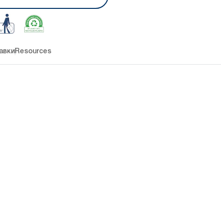
авки
Resources