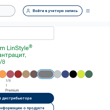
Войти в учетную запись
®
m LinStyle
антрацит,
/8
1/8
1
Premium
и дистрибьютора
информацию о продукте