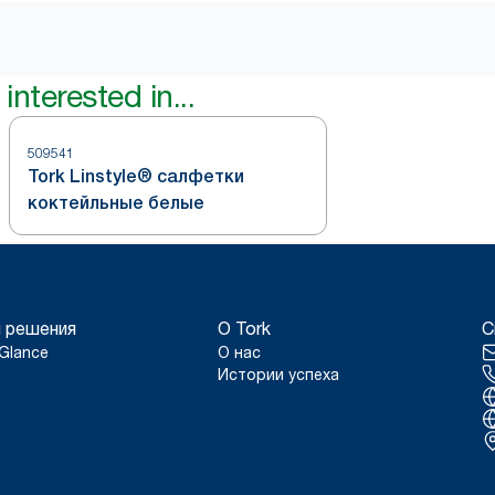
interested in...
509541
Tork Linstyle® салфетки
коктейльные белые
 решения
О Tork
С
Glance
О нас
Истории успеха