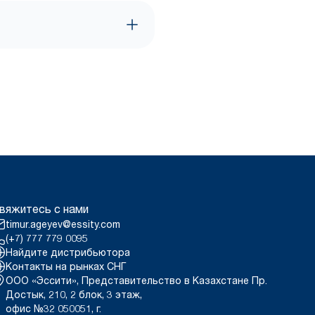
вяжитесь с нами
timur.ageyev@essity.com
(+7) 777 779 0095
Найдите дистрибьютора
Контакты на рынках СНГ
ООО «Эссити», Представительство в Казахстане Пр.
Достык, 210, 2 блок, 3 этаж,
офис №32 050051, г.