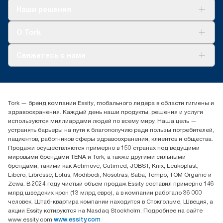
Решения
Наши решения
Устойчивое развитие
Tork Clean Care
AD-a-Glance
О Tork
О нас
Свяжитесь с нами
Истории успеха
timur.ageyev@essity.com
(+7) 777 779 0095
Найдите дистрибьютора
Tork — бренд компании Essity, глобального лидера в области гигиены и
Контакты на рынках СНГ
здравоохранения. Каждый день наши продукты, решения и услуги
ООО «Эссити», Представительство в Казахстане Пр.
используются миллиардами людей по всему миру. Наша цель —
Достык, 210, 2 блок, 3 этаж,
устранять барьеры на пути к благополучию ради пользы потребителей,
офис №32 050051, г.
пациентов, работников сферы здравоохранения, клиентов и общества.
Алматы, Казахстан
Продажи осуществляются примерно в 150 странах под ведущими
мировыми брендами TENA и Tork, а также другими сильными
брендами, такими как Actimove, Cutimed, JOBST, Knix, Leukoplast,
Libero, Libresse, Lotus, Modibodi, Nosotras, Saba, Tempo, TOM Organic и
Zewa. В 2024 году чистый объем продаж Essity составил примерно 146
млрд шведских крон (13 млрд евро), а в компании работало 36 000
человек. Штаб-квартира компании находится в Стокгольме, Швеция, а
акции Essity котируются на Nasdaq Stockholm. Подробнее на сайте
www.essity.com
www.essity.com