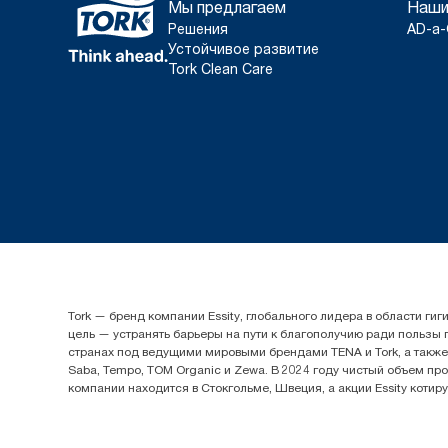
Мы предлагаем
Наши
Решения
AD-a-
Устойчивое развитие
Tork Clean Care
Tork — бренд компании Essity, глобального лидера в области 
цель — устранять барьеры на пути к благополучию ради пользы
странах под ведущими мировыми брендами TENA и Tork, а также др
Saba, Tempo, TOM Organic и Zewa. В 2024 году чистый объем про
компании находится в Стокгольме, Швеция, а акции Essity котир