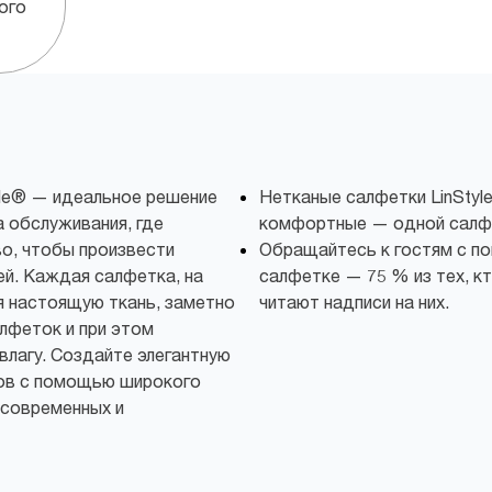
ого
yle® — идеальное решение
Нетканые салфетки LinStyl
а обслуживания, где
комфортные — одной салфе
о, чтобы произвести
Обращайтесь к гостям с п
ей. Каждая салфетка, на
салфетке — 75 % из тех, к
я настоящую ткань, заметно
читают надписи на них.
лфеток и при этом
лагу. Создайте элегантную
ов с помощью широкого
 современных и