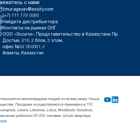
вяжитесь с нами
timur.ageyev@essity.com
(+7) 777 779 0095
Найдите дистрибьютора
Контакты на рынках СНГ
ООО «Эссити», Представительство в Казахстане Пр.
Достык, 210, 2 блок, 3 этаж,
офис №32 050051, г.
Алматы, Казахстан
используются миллиардами людей по всему миру. Наша
общества. Продажи осуществляются примерно в 150
last, Libero, Libresse, Lotus, Modibodi, Nosotras,
компании работало 36 000 человек. Штаб-квартира
.com