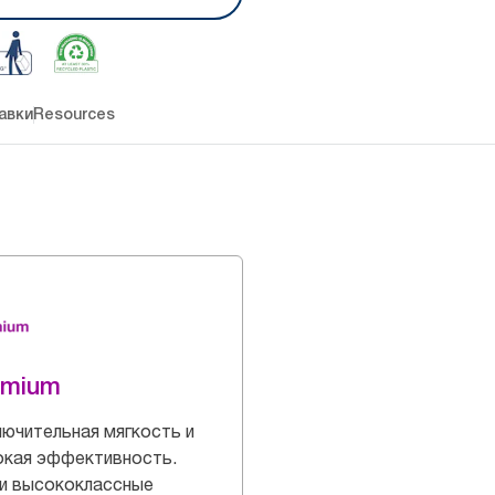
авки
Resources
emium
ючительная мягкость и
окая эффективность.
и высококлассные