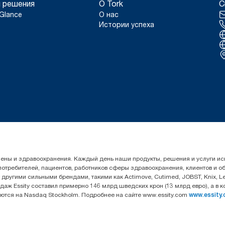
 решения
О Tork
С
Glance
О нас
Истории успеха
гигиены и здравоохранения. Каждый день наши продукты, решения и услуги 
 потребителей, пациентов, работников сферы здравоохранения, клиентов и 
угими сильными брендами, такими как Actimove, Cutimed, JOBST, Knix, Leukop
даж Essity составил примерно 146 млрд шведских крон (13 млрд евро), а в 
уются на Nasdaq Stockholm. Подробнее на сайте www.essity.com
www.essity