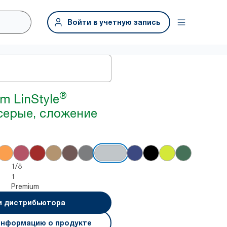
Войти в учетную запись
®
m LinStyle
серые, сложение
1/8
1
Premium
и дистрибьютора
информацию о продукте