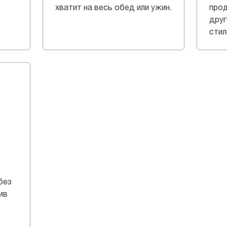
хватит на весь обед или ужин.
прод
друг
стил
без
ив