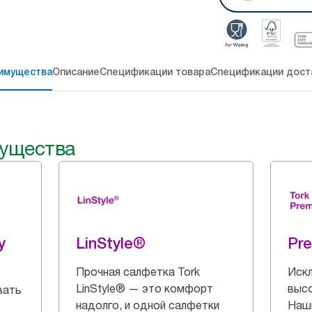
имущества
Описание
Спецификации товара
Спецификации дост
ущества
y
LinStyle®
Pr
Прочная салфетка Tork
Искл
LinStyle® — это комфорт
выс
вать
надолго, и одной салфетки
Наш