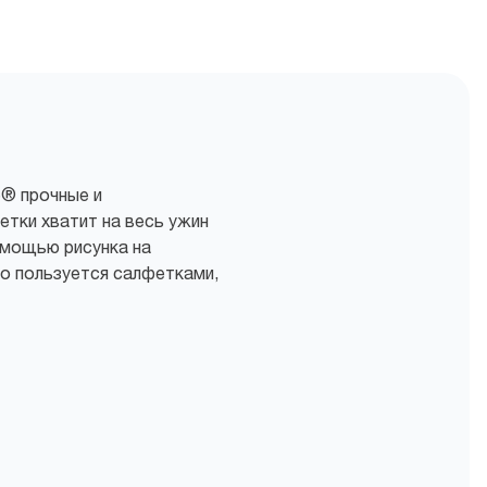
e® прочные и
тки хватит на весь ужин
омощью рисунка на
то пользуется салфетками,