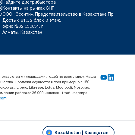
Найдите дистрибьютора
Контакты на рынках СНГ
ООО «Эссити», Представительство в Казахстане Пр.
Достык, 210, 2 блок, 3 этаж,
офис №32 050051, г.
Алматы, Казахстан
используются миллиардами людей по всему миру. Наша
общества. Продажи осуществляются примерно в 150
last, Libero, Libresse, Lotus, Modibodi, Nosotras,
компании работало 36 000 человек. Штаб-квартира
.com
Kazakhstan | Қазақстан