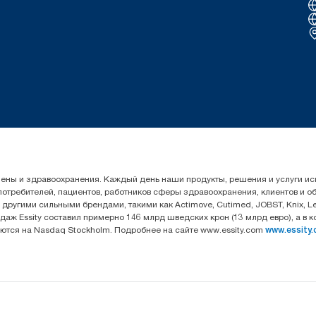
гигиены и здравоохранения. Каждый день наши продукты, решения и услуги 
 потребителей, пациентов, работников сферы здравоохранения, клиентов и 
угими сильными брендами, такими как Actimove, Cutimed, JOBST, Knix, Leukop
даж Essity составил примерно 146 млрд шведских крон (13 млрд евро), а в 
уются на Nasdaq Stockholm. Подробнее на сайте www.essity.com
www.essity