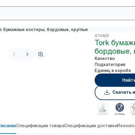
k бумажные костеры, бордовые, круглые
474469
Tork бумаж
бордовые, 
Качество
Подкатегория
Единиц в коробе
Найт
Скачать 
писание
Спецификации товара
Спецификации доставки
Resourc