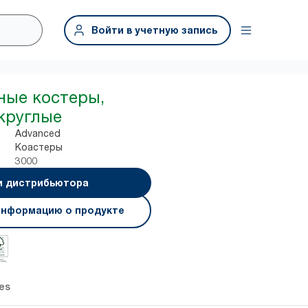
Войти в учетную запись
ные костеры,
круглые
Advanced
Коастеры
3000
и дистрибьютора
информацию о продукте
es