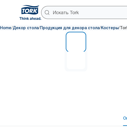
/
/
/
/
Home
Декор стола
Продукция для декора стола
Костеры
Tor
1 of 2
О