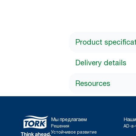
Product specifica
Delivery details
Resources
Мы предлагаем
Наши
Решения
AD-a-
Устойчивое развитие