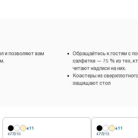
л и позволяют вам
Обращайтесь к гостям с п
м.
салфетке — 75 % из тех, к
читают надписи на них.
Коастеры из сверхплотног
защищают стол
+
11
+
11
477210
477213