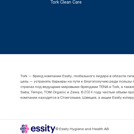
Tork Clean Care
Tork — бренд компании Essity, глобального лидера в области 
цель — устранять барьеры на пути к благополучию ради пользы
странах под ведущими мировыми брендами TENA и Tork, а также др
Saba, Tempo, TOM Organic и Zewa. В 2024 году чистый объем про
компании находится в Стокгольме, Швеция, а акции Essity котир
© Essity Hygiene and Health AB