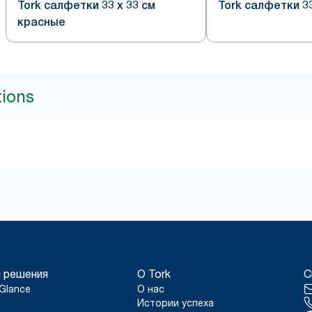
Tork салфетки 33 х 33 см
Tork салфетки 33
красные
tions
 решения
О Tork
С
Glance
О нас
Истории успеха