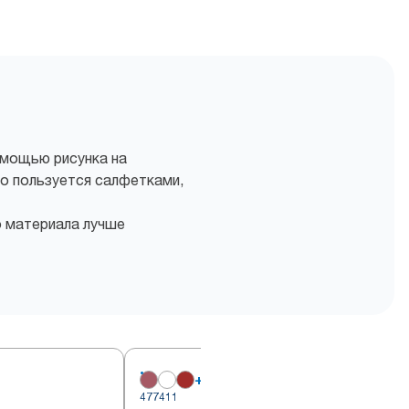
омощью рисунка на
то пользуется салфетками,
о материала лучше
+
1
477411
4