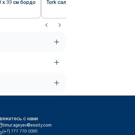
 х 33 см бордо
Tork салфетки 33 бордо
вяжитесь с нами
timur.ageyev@essity.com
(+7) 777 779 0095