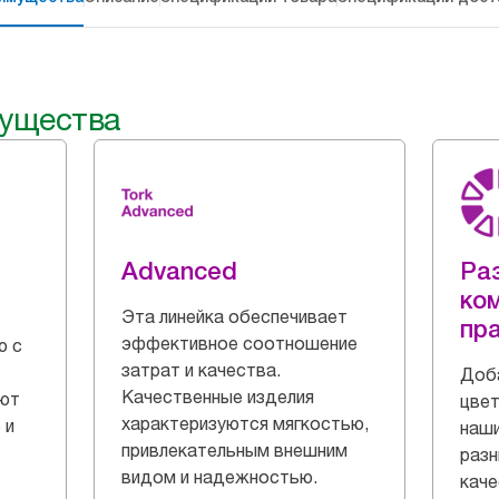
ущества
Advanced
Ра
ко
Эта линейка обеспечивает
пр
эффективное соотношение
ю с
затрат и качества.
Доб
Качественные изделия
ают
цвет
характеризуются мягкостью,
 и
наш
привлекательным внешним
разн
видом и надежностью.
каче