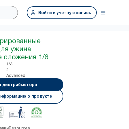
Войти в учетную запись
урированные
для ужина
 сложения 1/8
1/8
2
Advanced
и дистрибьютора
информацию о продукте
авки
Resources