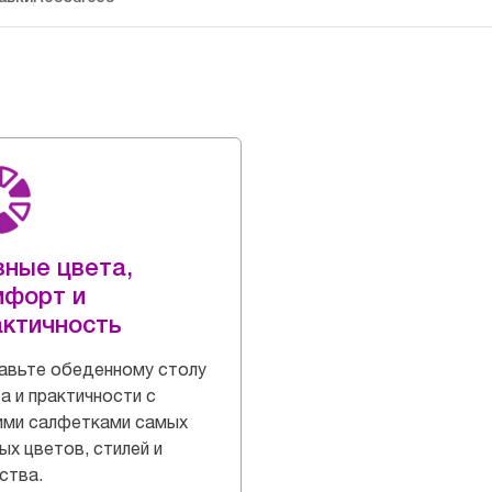
зные цвета,
мфорт и
актичность
авьте обеденному столу
а и практичности с
ими салфетками самых
ых цветов, стилей и
ства.