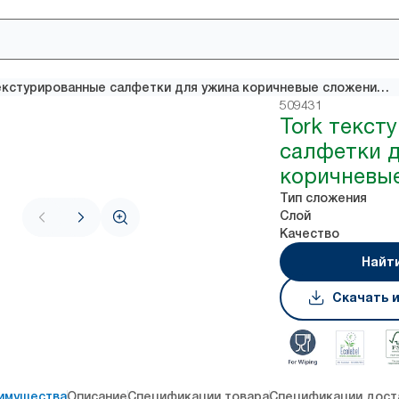
Tork текстурированные салфетки для ужина коричневые сложения 1/8
509431
Tork текст
салфетки 
коричневые
Тип сложения
Слой
Качество
Найт
Скачать 
имущества
Описание
Спецификации товара
Спецификации дост