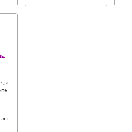
на
432.
ите
лась