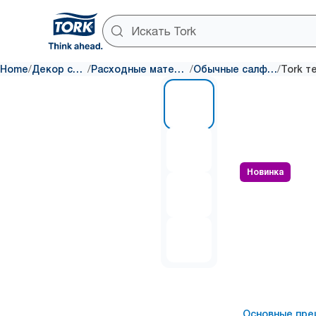
/
/
/
/
Home
Декор стола
Расходные материалы
Обычные салфетки
1 of 4
Новинка
Основные пре