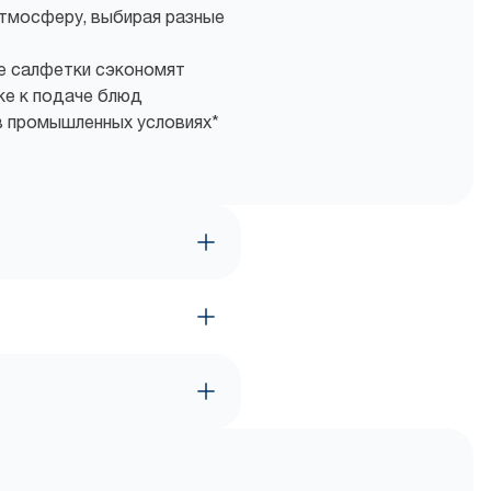
тмосферу, выбирая разные
е салфетки сэкономят
ке к подаче блюд
в промышленных условиях*