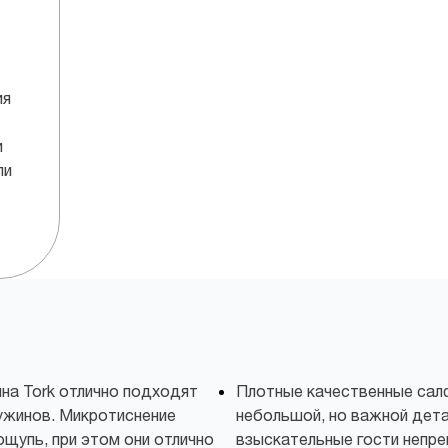
ия
и
ли
на Tork отлично подходят
Плотные качественные сал
ужинов. Микротиснение
небольшой, но важной дета
 ощупь, при этом они отлично
взыскательные гости непре