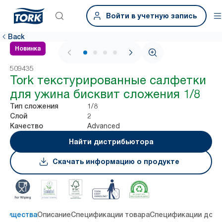
Войти в учетную запись
Back
Новинка
1 / 4
509435
Tork текстурированные салфетки
для ужина бисквит сложения 1/8
1/8
Тип сложения
2
Слой
Advanced
Качество
Найти дистрибьютора
Скачать информацию о продукте
имущества
Описание
Спецификации товара
Спецификации дост