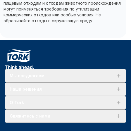
пищевым отходам и отходам животного происхождения
могут применяться требования по утилизации
коммерческих отходов или особые условия. Не
сбрасывайте отходы в окружающую среду.
Мы предлагаем
Решения
Наши решения
Устойчивое развитие
Tork Clean Care
AD-a-Glance
О Tork
О нас
Свяжитесь с нами
Истории успеха
timur.ageyev@essity.com