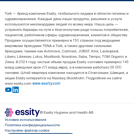
(+7) 777 779 0095
Найдите дистрибьютора
Tork — бренд компании Essity, глобального лидера в области гигиены и
Контакты на рынках СНГ
здравоохранения. Каждый день наши продукты, решения и услуги
ООО «Эссити», Представительство в Казахстане Пр.
используются миллиардами людей по всему миру. Наша цель —
Достык, 210, 2 блок, 3 этаж,
устранять барьеры на пути к благополучию ради пользы потребителей,
офис №32 050051, г.
пациентов, работников сферы здравоохранения, клиентов и общества.
Алматы, Казахстан
Продажи осуществляются примерно в 150 странах под ведущими
мировыми брендами TENA и Tork, а также другими сильными
брендами, такими как Actimove, Cutimed, JOBST, Knix, Leukoplast,
Libero, Libresse, Lotus, Modibodi, Nosotras, Saba, Tempo, TOM Organic и
Zewa. В 2024 году чистый объем продаж Essity составил примерно 146
млрд шведских крон (13 млрд евро), а в компании работало 36 000
человек. Штаб-квартира компании находится в Стокгольме, Швеция, а
акции Essity котируются на Nasdaq Stockholm. Подробнее на сайте
www.essity.com
www.essity.com
© Essity Hygiene and Health AB
Условия использования
Политика конфиденциальности
Настройки файлов cookie