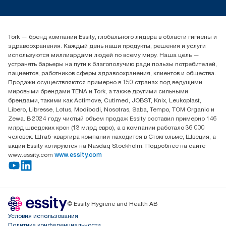
timur.ageyev@essity.com
(+7) 777 779 0095
Найдите дистрибьютора
Tork — бренд компании Essity, глобального лидера в области гигиены и
Контакты на рынках СНГ
здравоохранения. Каждый день наши продукты, решения и услуги
ООО «Эссити», Представительство в Казахстане Пр.
используются миллиардами людей по всему миру. Наша цель —
Достык, 210, 2 блок, 3 этаж,
устранять барьеры на пути к благополучию ради пользы потребителей,
офис №32 050051, г.
пациентов, работников сферы здравоохранения, клиентов и общества.
Алматы, Казахстан
Продажи осуществляются примерно в 150 странах под ведущими
мировыми брендами TENA и Tork, а также другими сильными
брендами, такими как Actimove, Cutimed, JOBST, Knix, Leukoplast,
Libero, Libresse, Lotus, Modibodi, Nosotras, Saba, Tempo, TOM Organic и
Zewa. В 2024 году чистый объем продаж Essity составил примерно 146
млрд шведских крон (13 млрд евро), а в компании работало 36 000
человек. Штаб-квартира компании находится в Стокгольме, Швеция, а
акции Essity котируются на Nasdaq Stockholm. Подробнее на сайте
www.essity.com
www.essity.com
© Essity Hygiene and Health AB
Условия использования
Политика конфиденциальности