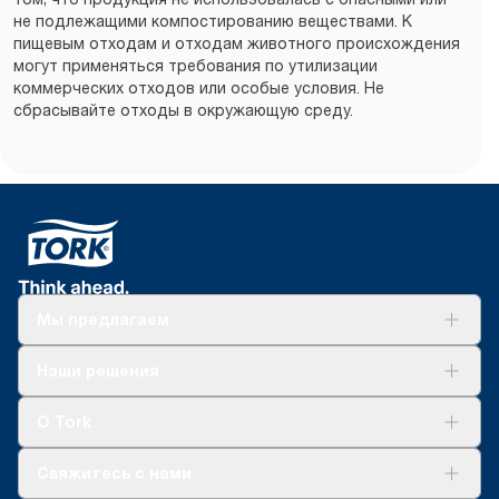
не подлежащими компостированию веществами. К
пищевым отходам и отходам животного происхождения
могут применяться требования по утилизации
коммерческих отходов или особые условия. Не
сбрасывайте отходы в окружающую среду.
Мы предлагаем
Решения
Наши решения
Устойчивое развитие
Tork Clean Care
AD-a-Glance
О Tork
О нас
Свяжитесь с нами
Истории успеха