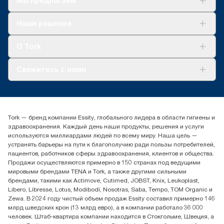
Мы предлагаем
Решения
Наши решения
Устойчивое развитие
Tork Clean Care
AD-a-Glance
О Tork
О нас
Свяжитесь с нами
Истории успеха
timur.ageyev@essity.com
(+7) 777 779 0095
Найдите дистрибьютора
Tork — бренд компании Essity, глобального лидера в области гигиены и
Контакты на рынках СНГ
здравоохранения. Каждый день наши продукты, решения и услуги
ООО «Эссити», Представительство в Казахстане Пр.
используются миллиардами людей по всему миру. Наша цель —
Достык, 210, 2 блок, 3 этаж,
устранять барьеры на пути к благополучию ради пользы потребителей,
офис №32 050051, г.
пациентов, работников сферы здравоохранения, клиентов и общества.
Алматы, Казахстан
Продажи осуществляются примерно в 150 странах под ведущими
мировыми брендами TENA и Tork, а также другими сильными
брендами, такими как Actimove, Cutimed, JOBST, Knix, Leukoplast,
Libero, Libresse, Lotus, Modibodi, Nosotras, Saba, Tempo, TOM Organic и
Zewa. В 2024 году чистый объем продаж Essity составил примерно 146
млрд шведских крон (13 млрд евро), а в компании работало 36 000
человек. Штаб-квартира компании находится в Стокгольме, Швеция, а