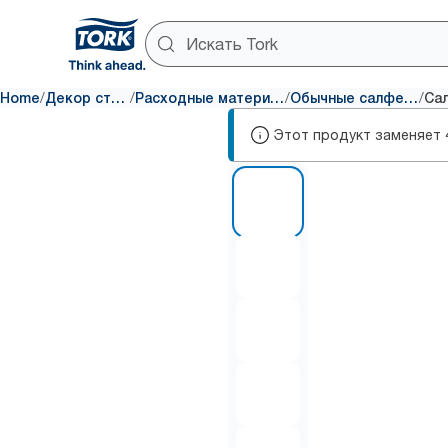
/
/
/
/
Home
Декор стола
Расходные материалы
Обычные салфетки
Этот продукт заменяет
1 of 5