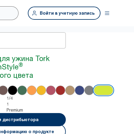
Войти в учетную запись
ля ужина Tork
®
nStyle
ого цвета
1/4
1
Premium
и дистрибьютора
информацию о продукте