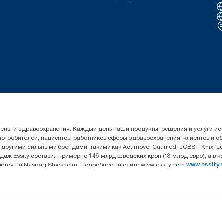
гигиены и здравоохранения. Каждый день наши продукты, решения и услуги 
 потребителей, пациентов, работников сферы здравоохранения, клиентов и 
угими сильными брендами, такими как Actimove, Cutimed, JOBST, Knix, Leukop
даж Essity составил примерно 146 млрд шведских крон (13 млрд евро), а в 
уются на Nasdaq Stockholm. Подробнее на сайте www.essity.com
www.essity