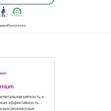
авки
Resources
emium
ючительная мягкость и
окая эффективность.
и высококлассные