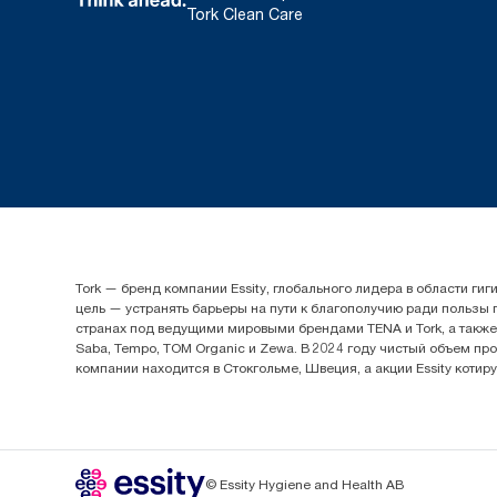
Tork Clean Care
Tork — бренд компании Essity, глобального лидера в области 
цель — устранять барьеры на пути к благополучию ради пользы
странах под ведущими мировыми брендами TENA и Tork, а также др
Saba, Tempo, TOM Organic и Zewa. В 2024 году чистый объем про
компании находится в Стокгольме, Швеция, а акции Essity котир
© Essity Hygiene and Health AB