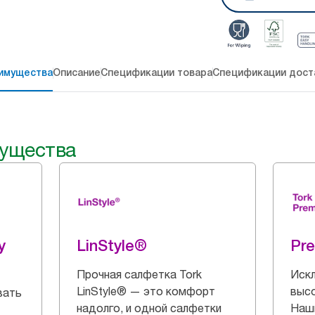
имущества
Описание
Спецификации товара
Спецификации дост
ущества
y
LinStyle®
Pr
Прочная салфетка Tork
Искл
LinStyle® — это комфорт
выс
вать
надолго, и одной салфетки
Наш