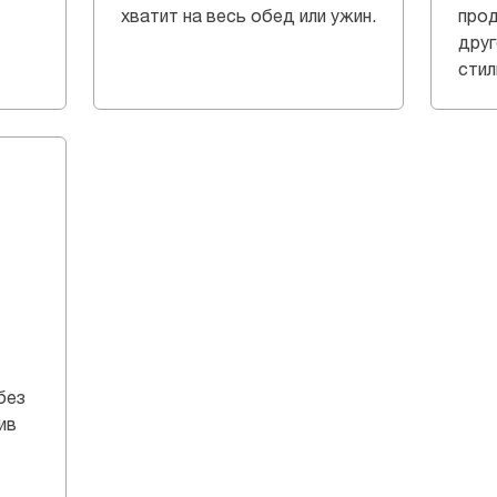
хватит на весь обед или ужин.
прод
друг
стил
без
ив