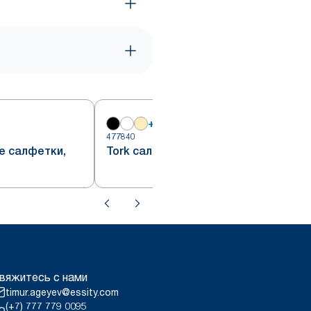
+
11
5
477840
е салфетки,
Tork салфетки 33 х 33 см лайм
вяжитесь с нами
timur.ageyev@essity.com
(+7) 777 779 0095