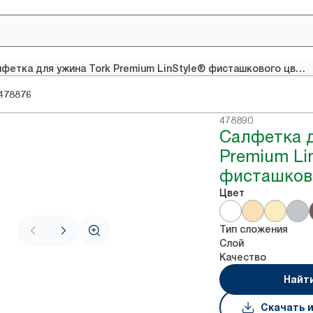
Салфетка для ужина Tork Premium LinStyle® фисташкового цвета
478876
478890
Салфетка д
Premium Li
фисташков
Цвет
Тип сложения
Слой
Качество
Найт
Скачать 