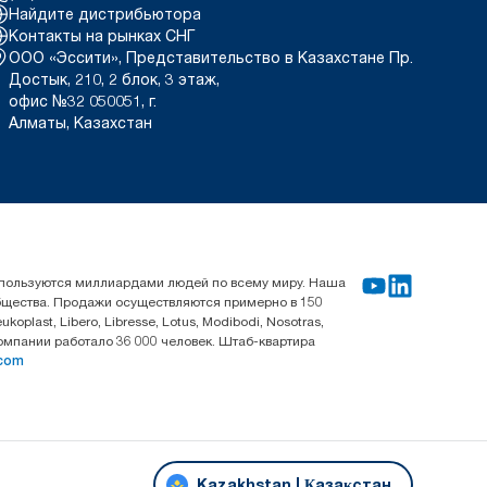
Найдите дистрибьютора
Контакты на рынках СНГ
ООО «Эссити», Представительство в Казахстане Пр.
Достык, 210, 2 блок, 3 этаж,
офис №32 050051, г.
Алматы, Казахстан
используются миллиардами людей по всему миру. Наша
общества. Продажи осуществляются примерно в 150
last, Libero, Libresse, Lotus, Modibodi, Nosotras,
компании работало 36 000 человек. Штаб-квартира
.com
Kazakhstan | Қазақстан