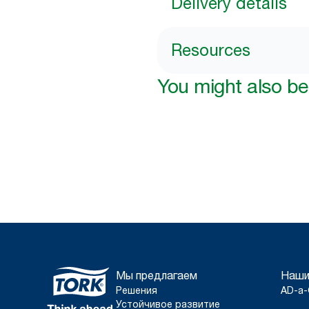
Delivery details
Resources
You might also be 
Мы предлагаем
Наши
Решения
AD-a-
Устойчивое развитие