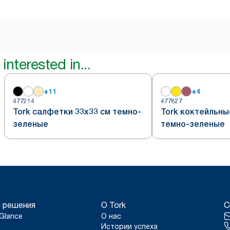
interested in...
+
11
+
4
477214
477827
Tork салфетки 33х33 см темно-
Tork коктейльны
зеленые
темно-зеленые
 решения
О Tork
С
Glance
О нас
Истории успеха