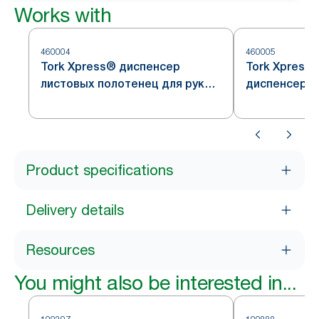
Works with
460004
460005
Tork Xpress® диспенсер
Tork Xpress
листовых полотенец для рук
диспенсер л
Multifold, нержавеющая сталь,
полотенец дл
система H2
нержавеющая
H2
Product specifications
Delivery details
Resources
You might also be interested in...