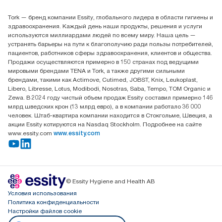
Найдите дистрибьютора
Tork — бренд компании Essity, глобального лидера в области гигиены и
Контакты на рынках СНГ
здравоохранения. Каждый день наши продукты, решения и услуги
ООО «Эссити», Представительство в Казахстане Пр.
используются миллиардами людей по всему миру. Наша цель —
Достык, 210, 2 блок, 3 этаж,
устранять барьеры на пути к благополучию ради пользы потребителей,
офис №32 050051, г.
пациентов, работников сферы здравоохранения, клиентов и общества.
Алматы, Казахстан
Продажи осуществляются примерно в 150 странах под ведущими
мировыми брендами TENA и Tork, а также другими сильными
брендами, такими как Actimove, Cutimed, JOBST, Knix, Leukoplast,
Libero, Libresse, Lotus, Modibodi, Nosotras, Saba, Tempo, TOM Organic и
Zewa. В 2024 году чистый объем продаж Essity составил примерно 146
млрд шведских крон (13 млрд евро), а в компании работало 36 000
человек. Штаб-квартира компании находится в Стокгольме, Швеция, а
акции Essity котируются на Nasdaq Stockholm. Подробнее на сайте
www.essity.com
www.essity.com
© Essity Hygiene and Health AB
Условия использования
Политика конфиденциальности
Настройки файлов cookie