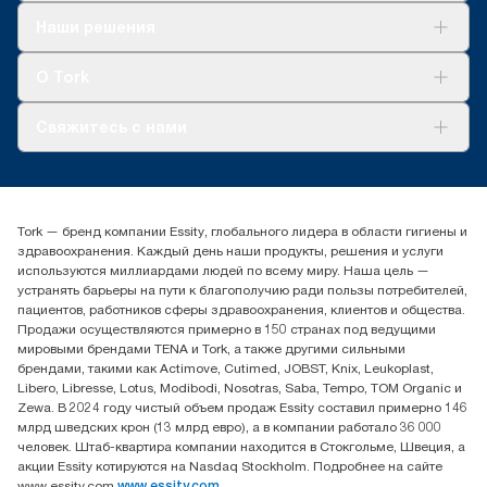
Решения
Наши решения
Устойчивое развитие
Tork Clean Care
AD-a-Glance
О Tork
О нас
Свяжитесь с нами
Истории успеха
timur.ageyev@essity.com
(+7) 777 779 0095
Найдите дистрибьютора
Tork — бренд компании Essity, глобального лидера в области гигиены и
Контакты на рынках СНГ
здравоохранения. Каждый день наши продукты, решения и услуги
ООО «Эссити», Представительство в Казахстане Пр.
используются миллиардами людей по всему миру. Наша цель —
Достык, 210, 2 блок, 3 этаж,
устранять барьеры на пути к благополучию ради пользы потребителей,
офис №32 050051, г.
пациентов, работников сферы здравоохранения, клиентов и общества.
Алматы, Казахстан
Продажи осуществляются примерно в 150 странах под ведущими
мировыми брендами TENA и Tork, а также другими сильными
брендами, такими как Actimove, Cutimed, JOBST, Knix, Leukoplast,
Libero, Libresse, Lotus, Modibodi, Nosotras, Saba, Tempo, TOM Organic и
Zewa. В 2024 году чистый объем продаж Essity составил примерно 146
млрд шведских крон (13 млрд евро), а в компании работало 36 000
человек. Штаб-квартира компании находится в Стокгольме, Швеция, а
акции Essity котируются на Nasdaq Stockholm. Подробнее на сайте
www.essity.com
www.essity.com