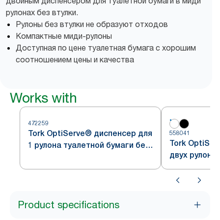
двойным диспенсером для туалетной бумаги в миди
рулонах без втулки.
Рулоны без втулки не образуют отходов
Компактные миди-рулоны
Доступная по цене туалетная бумага с хорошим
соотношением цены и качества
Works with
472259
Tork OptiServe® диспенсер для
558041
Tork OptiSe
1 рулона туалетной бумаги без
двух рулоно
втулки
без втулки
Product specifications