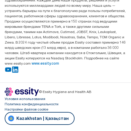
здравоохранения. Каждый день наши продукты, решения и услуги
ООО «Эссити», Представительство в Казахстане Пр.
используются миллиардами людей по всему миру. Наша цель —
Достык, 210, 2 блок, 3 этаж,
устранять барьеры на пути к благополучию ради пользы потребителей,
офис №32 050051, г.
пациентов, работников сферы здравоохранения, клиентов и общества.
Алматы, Казахстан
Продажи осуществляются примерно в 150 странах под ведущими
мировыми брендами TENA и Tork, а также другими сильными
брендами, такими как Actimove, Cutimed, JOBST, Knix, Leukoplast,
Libero, Libresse, Lotus, Modibodi, Nosotras, Saba, Tempo, TOM Organic и
Zewa. В 2024 году чистый объем продаж Essity составил примерно 146
млрд шведских крон (13 млрд евро), а в компании работало 36 000
человек. Штаб-квартира компании находится в Стокгольме, Швеция, а
акции Essity котируются на Nasdaq Stockholm. Подробнее на сайте
www.essity.com
www.essity.com
© Essity Hygiene and Health AB
Условия использования
Политика конфиденциальности
Настройки файлов cookie
Kazakhstan | Қазақстан