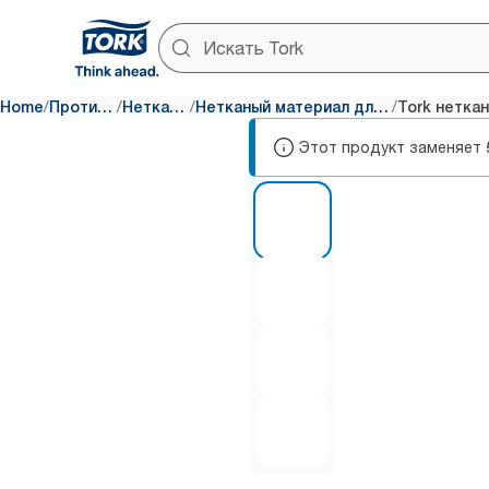
/
/
/
/
Home
Протирка и очистка
Нетканый материал
Нетканый материал для универсального использования
Этот продукт заменяет
1 of 4