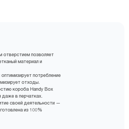
м отверстием позволяет
етканый материал и
 оптимизирует потребление
имизирует отходы.
стию короба Handy Box
я даже в перчатках.
итие своей деятельности —
зготовлена из 100%