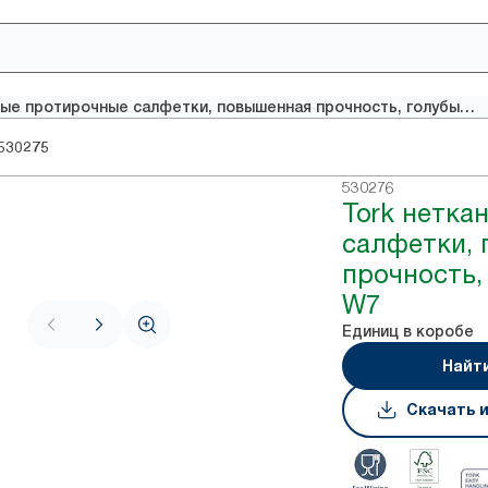
Tork нетканые протирочные салфетки, повышенная прочность, голубые, система W7
530275
530276
Tork нетка
салфетки,
прочность,
W7
Единиц в коробе
Найт
Скачать 