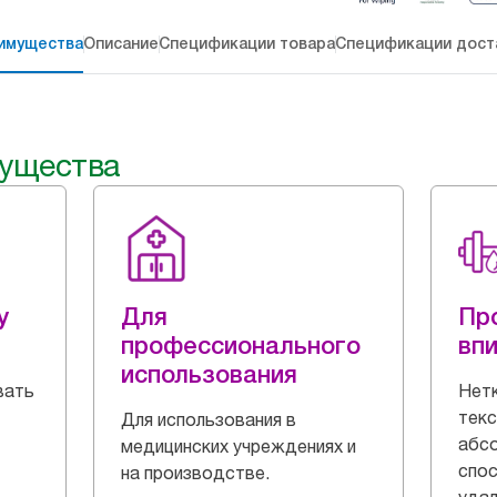
имущества
Описание
Спецификации товара
Спецификации дост
ущества
y
Для
Пр
профессионального
вп
использования
вать
Нетк
текс
Для использования в
абс
медицинских учреждениях и
спо
на производстве.