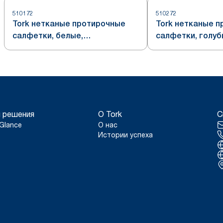
510172
510272
Tork нетканые протирочные
Tork нетканые 
салфетки, белые,
салфетки, голуб
универсальные, система W7
универсальные,
 решения
О Tork
С
Glance
О нас
Истории успеха