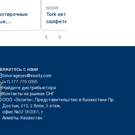
520372
5
протирочные
Tork нетканые протирочные
ые,
салфетки для промышленных
 система W7
предприятий, серые, система
W7
вяжитесь с нами
timur.ageyev@essity.com
(+7) 777 779 0095
Найдите дистрибьютора
Контакты на рынках СНГ
ООО «Эссити», Представительство в Казахстане Пр.
Достык, 210, 2 блок, 3 этаж,
офис №32 050051, г.
Алматы, Казахстан