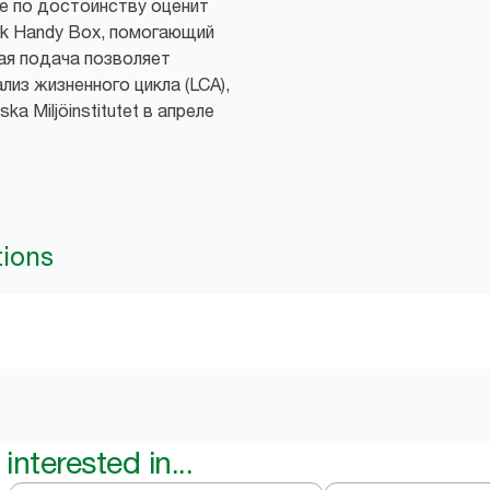
е по достоинству оценит
rk Handy Box, помогающий
ая подача позволяет
лиз жизненного цикла (LCA),
ka Miljöinstitutet в апреле
tions
interested in...