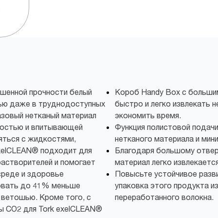
с
ышенной прочности белый
Короб Handy Box с больши
зью даже в труднодоступных
быстро и легко извлекать н
азовый нетканый материал
экономить время.
ностью и впитывающей
Функция полистовой подачи
яться с жидкостями,
нетканого материала и мин
xelCLEAN® подходит для
Благодаря большому отвер
растворителей и помогает
материал легко извлекаетс
реде и здоровье
Повысьте устойчивое разв
зовать до 41% меньше
упаковка этого продукта и
 ветошью. Кроме того, с
переработанного волокна.
ы CO2 для Tork exelCLEAN®