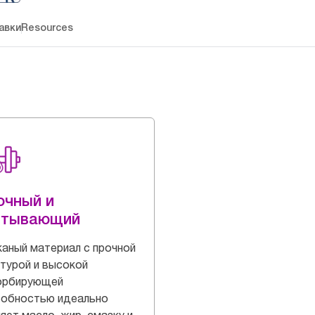
авки
Resources
очный и
итывающий
аный материал с прочной
турой и высокой
орбирующей
собностью идеально