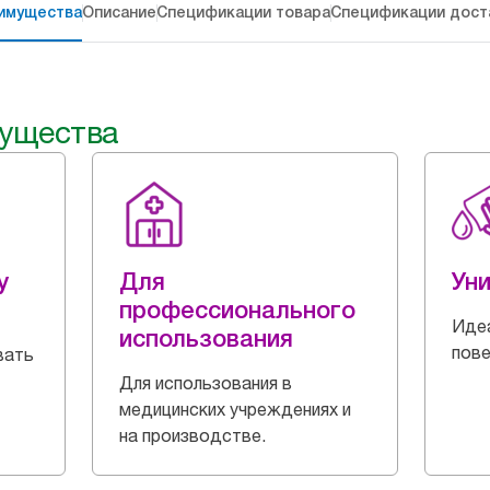
имущества
Описание
Спецификации товара
Спецификации дост
ущества
y
Для
Ун
профессионального
Идеа
использования
пове
вать
Для использования в
медицинских учреждениях и
на производстве.