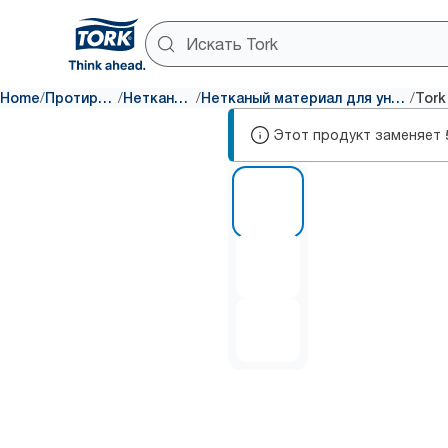
/
/
/
/
Home
Протирка и очистка
Нетканый материал
Нетканый материал для универсального использования
Этот продукт заменяет
1 of 3