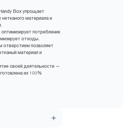
 Handy Box упрощает
у нетканого материала и
.
 оптимизирует потребление
имизирует отходы.
м отверстием позволяет
етканый материал и
итие своей деятельности —
зготовлена из 100%