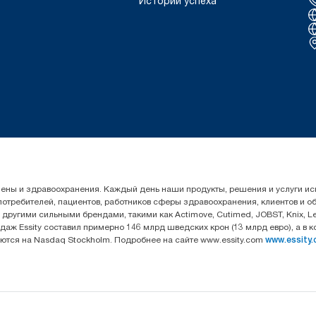
Истории успеха
гигиены и здравоохранения. Каждый день наши продукты, решения и услуги 
 потребителей, пациентов, работников сферы здравоохранения, клиентов и 
угими сильными брендами, такими как Actimove, Cutimed, JOBST, Knix, Leukop
даж Essity составил примерно 146 млрд шведских крон (13 млрд евро), а в 
уются на Nasdaq Stockholm. Подробнее на сайте www.essity.com
www.essity