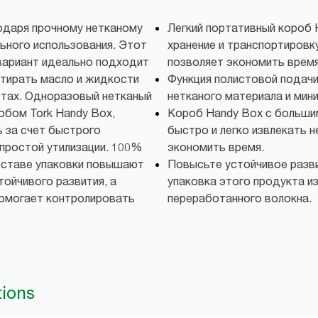
одаря прочному нетканому
Легкий портативный короб
льного использования. Этот
хранение и транспортировк
 вариант идеально подходит
позволяет экономить время
вытирать масло и жидкости
Функция полистовой подачи
тах. Одноразовый нетканый
нетканого материала и мин
обом Tork Handy Box,
Короб Handy Box с больши
за счет быстрого
быстро и легко извлекать н
 простой утилизации. 100%
экономить время.
оставе упаковки повышают
Повысьте устойчивое разв
тойчивого развития, а
упаковка этого продукта и
помогает контролировать
переработанного волокна.
tions