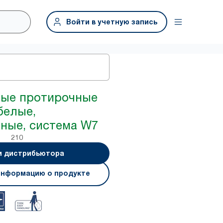
Войти в учетную запись
ные протирочные
белые,
ные, система W7
210
и дистрибьютора
информацию о продукте