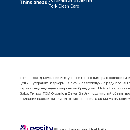
Устойчивое развитие
Tork Clean Care
Tork — бренд компании Essity, глобального лидера в области 
цель — устранять барьеры на пути к благополучию ради пользы
странах под ведущими мировыми брендами TENA и Tork, а также др
Saba, Tempo, TOM Organic и Zewa. В 2024 году чистый объем про
компании находится в Стокгольме, Швеция, а акции Essity котир
© Essity Hygiene and Health AB