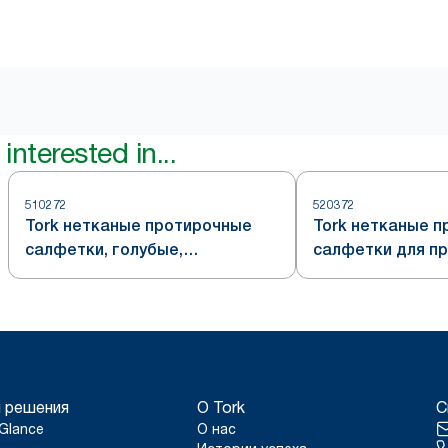
interested in...
510272
520372
Tork нетканые протирочные
Tork нетканые 
салфетки, голубые,
салфетки для п
универсальные, система W7
предприятий, се
W7
 решения
О Tork
С
Glance
О нас