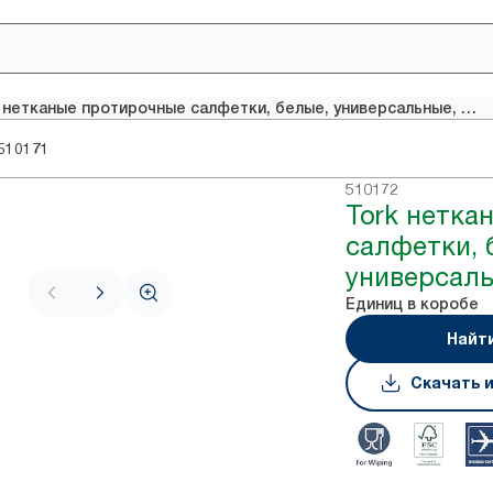
Tork нетканые протирочные салфетки, белые, универсальные, система W7
510171
510172
Tork нетка
салфетки, 
универсаль
Единиц в коробе
Найт
Скачать 