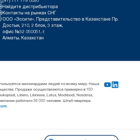
(+7) 777 779 0095
Найдите дистрибьютора
Контакты на рынках СНГ
ООО «Эссити», Представительство в Казахстане Пр.
Достык, 210, 2 блок, 3 этаж,
офис №32 050051, г.
Алматы, Казахстан
используются миллиардами людей по всему миру. Наша
общества. Продажи осуществляются примерно в 150
last, Libero, Libresse, Lotus, Modibodi, Nosotras,
компании работало 36 000 человек. Штаб-квартира
.com