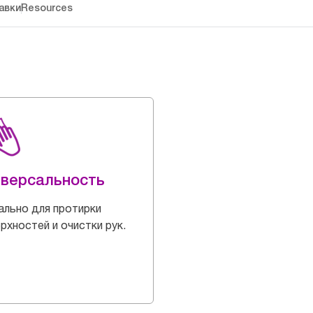
авки
Resources
иверсальность
льно для протирки
рхностей и очистки рук.