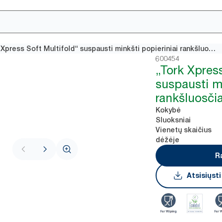
„Tork Xpress Soft Multifold“ suspausti minkšti popieriniai rankšluosčiai
600454
„Tork Xpress
suspausti mi
rankšluosčia
Kokybė
Sluoksniai
Vienetų skaičius
dėžėje
R
Atsisiųst