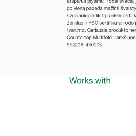
atsparūs plyšimui, todėl svečia
po vieną padeda mažinti švaistym
svečiai liečia tik tą rankšluostį,
ženklas ir FSC sertifikatai rodo 
tvarumo. Geriausia produkto nen
Countertop Multifold“ rankšluos
552208, 460005.
Works with