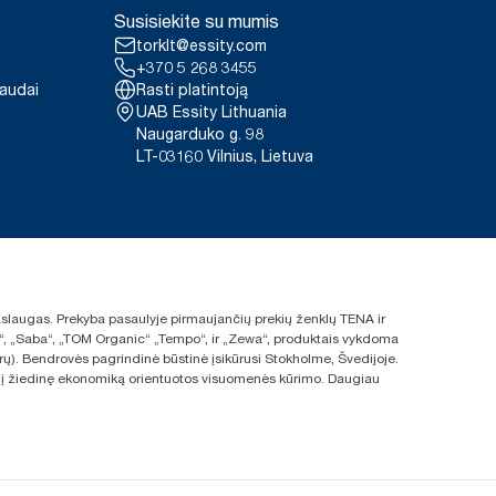
oduktas: www.climate-id.com/en-
Susisiekite su mumis
, 100889 ir 120454
torklt@essity.com
timento duomenys vienam
+370 5 268 3455
lo vertinimais (LCA), apimančiais
paudai
Rasti platintoją
 duomenys yra sistemos vidurkis,
UAB Essity Lithuania
konkrečius gaminius ir suvartojimą.
Naugarduko g. 98
žpildų anglies dioksido pėdsako
LT-03160 Vilnius, Lietuva
ergiją iš atsinaujinančiųjų
 anglies dioksido pėdsako
 ciklo nuo gavybos iki ciklo
 paslaugas. Prekyba pasaulyje pirmaujančių prekių ženklų TENA ir
ras“, „Saba“, „TOM Organic“ „Tempo“, ir „Zewa“, produktais vykdoma
rų). Bendrovės pagrindinė būstinė įsikūrusi Stokholme, Švedijoje.
s ir į žiedinę ekonomiką orientuotos visuomenės kūrimo. Daugiau