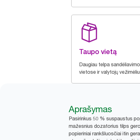
Taupo vietą
Daugiau telpa sandėliavimo
vietose ir valytojų vežimėli
Aprašymas
Pasirinkus 50 % suspaustus popie
mažesnius dozatorius tilps gerok
popieriniai rankšluosčiai itin ger