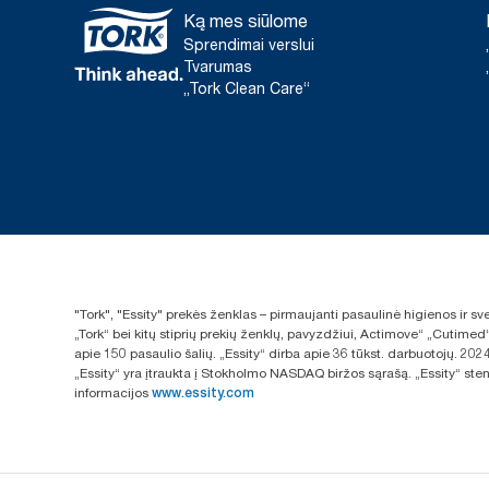
Ką mes siūlome
Sprendimai verslui
Tvarumas
„Tork Clean Care“
"Tork", "Essity" prekės ženklas – pirmaujanti pasaulinė higienos ir 
„Tork“ bei kitų stiprių prekių ženklų, pavyzdžiui, Actimove“ „Cutimed
apie 150 pasaulio šalių. „Essity“ dirba apie 36 tūkst. darbuotojų. 
„Essity“ yra įtraukta į Stokholmo NASDAQ biržos sąrašą. „Essity“ sten
informacijos
www.essity.com