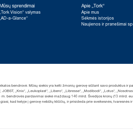
nuomojamiems dozatoriams. „ClimatePartner“ sertifikuotas pr
Mūsų sprendimai
Apie „Tork“
gb/9VIUDN.
*
Naudojant kartu su gaminiais 100297, 120289, 150299, 100888
„Tork Vision“ valymas
Apie mus
**
Tai „Tork Xpress® Multifold“ (H2) Europai skirtų užpildų asor
„AD-a-Glance“
Sėkmės istorijos
**
Švedijos reumato asociacijos sertifikuoti gaminiai.
vartotojui. Remiantis trečiosios šalies peržiūrėtais gyvavimo cik
Naujienos ir pranešimai s
visų kokybės lygių užpildus ir vartojimo duomenis. Kadangi šie
jie nėra skirti naudoti teikiant anglies dioksido ataskaitas apie 
***
Vidutiniškai, palyginti su visų „Tork Xpress® Multifold“ (H2) u
vidurkiu iki savo popieriaus gamybai pradėjome pirkti elektros en
šaltinių, patikrintą ir suderintą pagal kilmės garantijas. Gautas
sumažėjimas buvo įvertintas trečiosios šalies atliktame gyvavimo
pabaigos vertinime.
sveikatos bendrovė. Mūsų siekis yra kelti žmonių gerovę siūlant savo produktus ir
“, JOBST, „Knix“, „Leukoplast“, „Libero“, „Libresse“, „Modibodi“, „Lotus“, „Nosot
2024 m. bendrovės pardavimai siekė maždaug 146 mlrd. Švedijos kronų (13 mlrd. eu
giasi, kad kelyje į gerovę nebūtų kliūčių, ir prisideda prie sveikesnės, tvaresnė