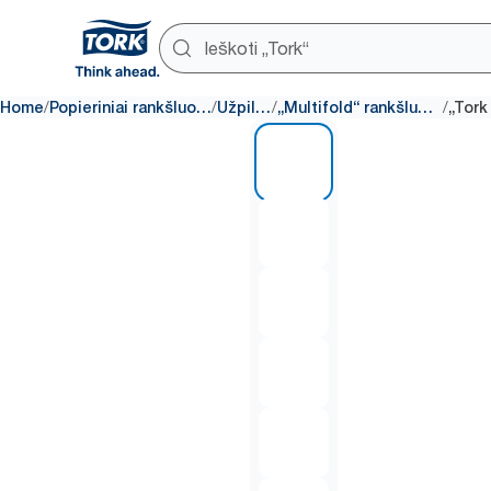
/
/
/
/
Home
Popieriniai rankšluosčiai
Užpildai
„Multifold“ rankšluosčiai
1 of 7