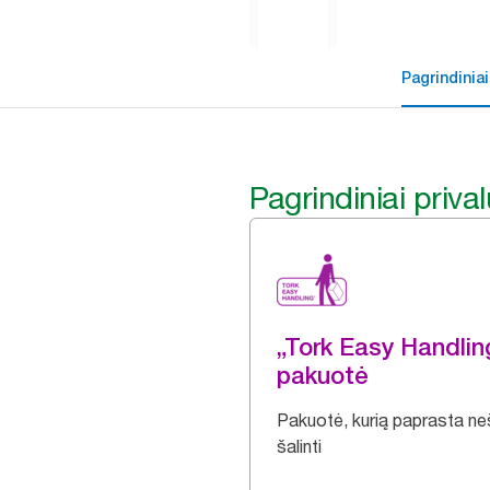
Pagrindiniai
Pagrindiniai priva
„Tork Easy Handli
pakuotė
Pakuotė, kurią paprasta nešt
šalinti