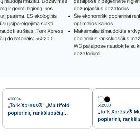
i jų naudoja mažiau. Dozavimas
patalpose ir pagerinkite higie
ą ir gerinti higieną, nes
dozuojančius dozatorius
 kurį pasiima. ES ekologinis
Šie ekonomiški popieriniai rank
jūsų įsipareigojimą siekti
optimalios kainos.
audoti su šiais „Tork Xpress
Maksimaliai išnaudokite erdv
čių dozatoriais: 552200,
popierinius rankšluosčius maža
WC patalpose naudokite su 
dozatoriumi.
460004
„Tork Xpress®“ „Multifold“
552000
„Tork Xpress® Mul
popierinių rankšluosčių
popierinių rankšl
dozatorius, nerūdijančiojo
dozatorius, balta
plieno, H2