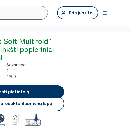
Prisijunkite
 Soft Multifold“
nkšti popieriniai
i
Advanced
2
1200
asti platintoją
i produkto duomenų lapą