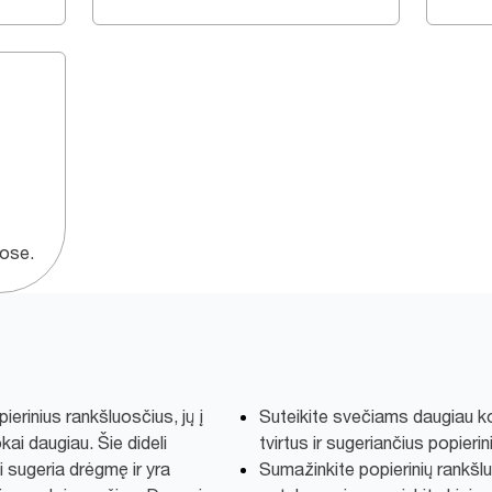
uose.
rinius rankšluosčius, jų į
Suteikite svečiams daugiau k
ai daugiau. Šie dideli
tvirtus ir sugeriančius popieri
ai sugeria drėgmę ir yra
Sumažinkite popierinių rankš