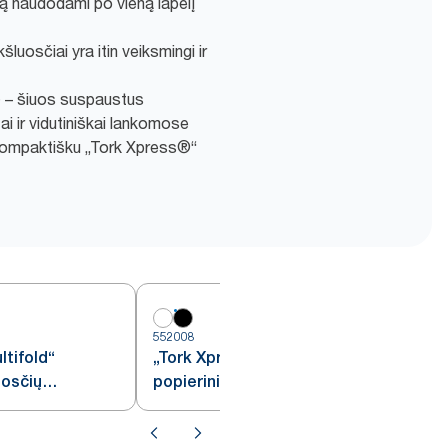
ną naudodami po vieną lapelį
šluosčiai yra itin veiksmingi ir
ę – šiuos suspaustus
i ir vidutiniškai lankomose
kompaktišku „Tork Xpress®“
552008
5
tifold“
„Tork Xpress® Multifold“
uosčių
popierinių rankšluosčių
s, H2
dozatorius, juodas, H2