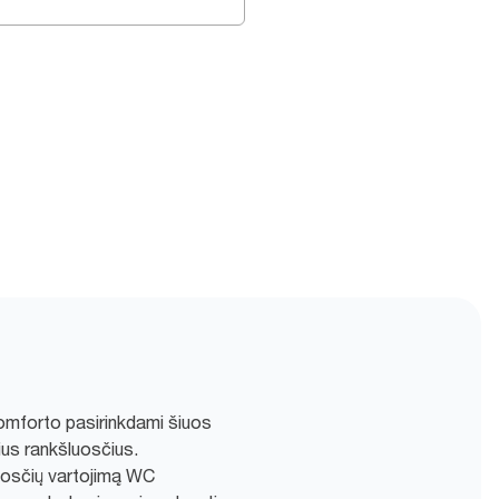
omforto pasirinkdami šiuos
nius rankšluosčius.
luosčių vartojimą WC