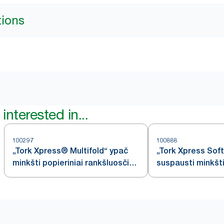
tions
interested in...
100297
100888
„Tork Xpress® Multifold“ ypač
„Tork Xpress Soft
minkšti popieriniai rankšluosčiai,
suspausti minkšti
balti, H2
rankšluosčiai