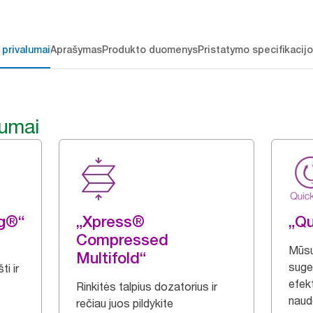
 privalumai
Aprašymas
Produkto duomenys
Pristatymo specifikacij
lumai
ng®“
„Xpress®
„Q
Compressed
Mūsų 
Multifold“
suger
i ir
efekt
Rinkitės talpius dozatorius ir
naudo
rečiau juos pildykite