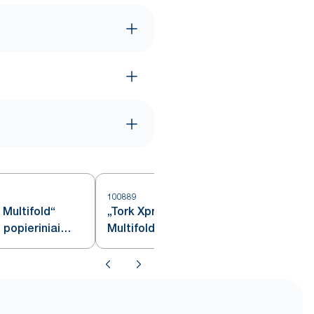
100889
1
 Multifold“
„Tork Xpress® Compressed Soft
 popieriniai
Multifold“ popieriniai
rankšluosčiai, baltos spalvos, H2