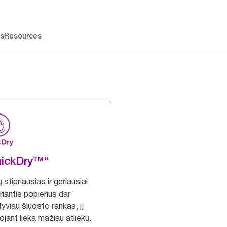
os
Resources
uickDry™“
stipriausias ir geriausiai
iantis popierius dar
yviau šluosto rankas, jį
jant lieka mažiau atliekų.