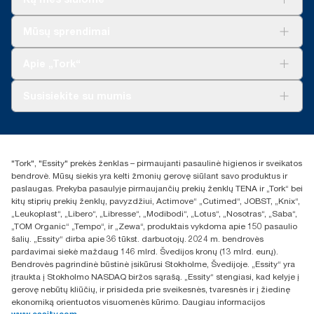
Prancūziją) parduodamiems arba nuomojamiems dozatoriams.
100888, 100889 ir 120454
„ClimatePartner“ sertifikuotas produktas: www.climate-
Sprendimai verslui
**
id.com/en-gb/9VIUDN.
Švedijos reumato asociacijos sertifikuoti gaminiai.
Mūsų sprendimai
Tvarumas
**
Tai „Tork Xpress® Multifold“ (H2) Europai skirtų užpildų
„Tork Clean Care“
„Tork Vision“ valymas
asortimento duomenys vienam vartotojui. Remiantis trečiosios
Apie „Tork“
„AD-a-Glance“
šalies peržiūrėtais gyvavimo ciklo vertinimais (LCA),
apimančiais visų kokybės lygių užpildus ir vartojimo duomenis.
Apie mus
Susisiekite su mumis
Kadangi šie duomenys yra sistemos vidurkis, jie nėra skirti
Sėkmės istorijos
naudoti teikiant anglies dioksido ataskaitas apie konkrečius
Naujienos ir pranešimai spaudai
torklt@essity.com
gaminius ir suvartojimą.
+370 5 268 3455
***
Vidutiniškai, palyginti su visų „Tork Xpress® Multifold“ (H2)
Rasti platintoją
užpildų anglies dioksido pėdsako vidurkiu iki savo popieriaus
"Tork", "Essity" prekės ženklas – pirmaujanti pasaulinė higienos ir sveikatos
UAB Essity Lithuania
gamybai pradėjome pirkti elektros energiją iš atsinaujinančiųjų
bendrovė. Mūsų siekis yra kelti žmonių gerovę siūlant savo produktus ir
Naugarduko g. 98
šaltinių, patikrintą ir suderintą pagal kilmės garantijas. Gautas
paslaugas. Prekyba pasaulyje pirmaujančių prekių ženklų TENA ir „Tork“ bei
LT-03160 Vilnius, Lietuva
anglies dioksido pėdsako sumažėjimas buvo įvertintas
kitų stiprių prekių ženklų, pavyzdžiui, Actimove“ „Cutimed“, JOBST, „Knix“,
trečiosios šalies atliktame gyvavimo ciklo nuo gavybos iki ciklo
„Leukoplast“, „Libero“, „Libresse“, „Modibodi“, „Lotus“, „Nosotras“, „Saba“,
pabaigos vertinime.
„TOM Organic“ „Tempo“, ir „Zewa“, produktais vykdoma apie 150 pasaulio
šalių. „Essity“ dirba apie 36 tūkst. darbuotojų. 2024 m. bendrovės
pardavimai siekė maždaug 146 mlrd. Švedijos kronų (13 mlrd. eurų).
Bendrovės pagrindinė būstinė įsikūrusi Stokholme, Švedijoje. „Essity“ yra
įtraukta į Stokholmo NASDAQ biržos sąrašą. „Essity“ stengiasi, kad kelyje į
gerovę nebūtų kliūčių, ir prisideda prie sveikesnės, tvaresnės ir į žiedinę
ekonomiką orientuotos visuomenės kūrimo. Daugiau informacijos