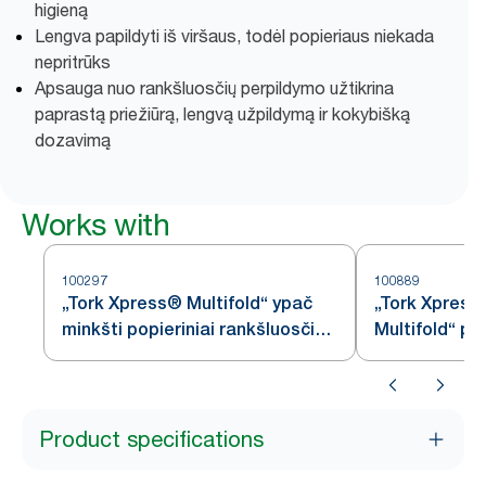
higieną
Lengva papildyti iš viršaus, todėl popieriaus niekada
nepritrūks
Apsauga nuo rankšluosčių perpildymo užtikrina
paprastą priežiūrą, lengvą užpildymą ir kokybišką
dozavimą
Works with
100297
100889
„Tork Xpress® Multifold“ ypač
„Tork Xpres
minkšti popieriniai rankšluosčiai,
Multifold“ pop
balti, H2
rankšluosčiai
Product specifications