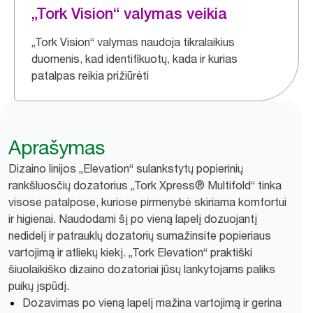
„Tork Vision“ valymas veikia
„Tork Vision“ valymas naudoja tikralaikius
duomenis, kad identifikuotų, kada ir kurias
patalpas reikia prižiūrėti
Aprašymas
Dizaino linijos „Elevation“ sulankstytų popierinių
rankšluosčių dozatorius „Tork Xpress® Multifold“ tinka
visose patalpose, kuriose pirmenybė skiriama komfortui
ir higienai. Naudodami šį po vieną lapelį dozuojantį
nedidelį ir patrauklų dozatorių sumažinsite popieriaus
vartojimą ir atliekų kiekį. „Tork Elevation“ praktiški
šiuolaikiško dizaino dozatoriai jūsų lankytojams paliks
puikų įspūdį.
Dozavimas po vieną lapelį mažina vartojimą ir gerina