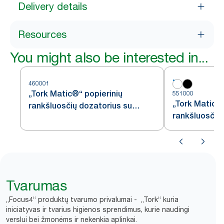
Delivery details
Resources
You might also be interested in...
460001
„Tork Matic®“ popierinių
551000
„Tork Matic®“
rankšluosčių dozatorius su
rankšluosčių 
„Intuition“ jutikliu, nerūdijančiojo
H1
plieno, H1
Tvarumas
„Focus4“ produktų tvarumo privalumai - „Tork“ kuria
iniciatyvas ir tvarius higienos sprendimus, kurie naudingi
verslui bei žmonėms ir nekenkia aplinkai.