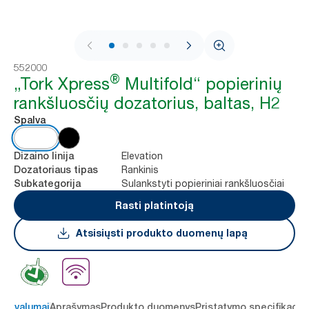
1 / 8
552000
®
„Tork Xpress
Multifold“ popierinių
rankšluosčių dozatorius, baltas, H2
Spalva
Elevation
Dizaino linija
Rankinis
Dozatoriaus tipas
Sulankstyti popieriniai rankšluosčiai
Subkategorija
Rasti platintoją
Atsisiųsti produkto duomenų lapą
 privalumai
Aprašymas
Produkto duomenys
Pristatymo specifikacij