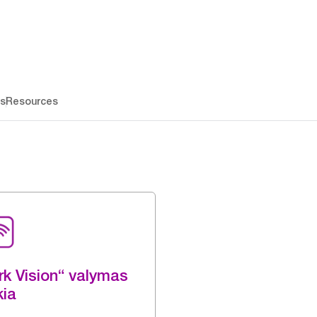
os
Resources
rk Vision“ valymas
kia