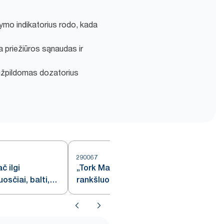
dymo indikatorius rodo, kada
na priežiūros sąnaudas ir
i užpildomas dozatorius
290067
2
č ilgi
„Tork Matic®“ minkšti popieriniai
osčiai, balti,
rankšluosčiai, balti su pilkos
spalvos lapelių raštu, H1