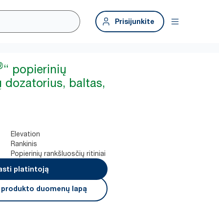
Prisijunkite
®
“ popierinių
 dozatorius, baltas,
Elevation
Rankinis
Popierinių rankšluosčių ritiniai
asti platintoją
i produkto duomenų lapą