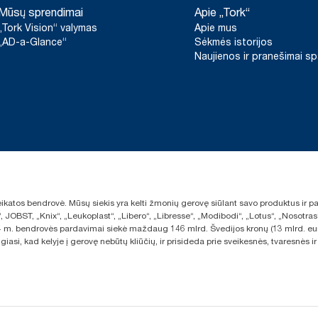
Švedijos reumato asociacijos sertifikuoti gaminiai.
***
Siūloma kai kuriose Europos šalyse.
Mūsų sprendimai
Apie „Tork“
savo popieriaus gamybai pradėjome pirkti elektros energiją iš ats
ir suderintą pagal kilmės garantijas. Gautas anglies dioksido
„Tork Vision“ valymas
Apie mus
įvertintas trečiosios šalies atliktame gyvavimo ciklo nuo gavybos
„AD-a-Glance“
Sėkmės istorijos
Naujienos ir pranešimai s
sveikatos bendrovė. Mūsų siekis yra kelti žmonių gerovę siūlant savo produktus ir
“, JOBST, „Knix“, „Leukoplast“, „Libero“, „Libresse“, „Modibodi“, „Lotus“, „Nosot
2024 m. bendrovės pardavimai siekė maždaug 146 mlrd. Švedijos kronų (13 mlrd. eu
giasi, kad kelyje į gerovę nebūtų kliūčių, ir prisideda prie sveikesnės, tvaresnė