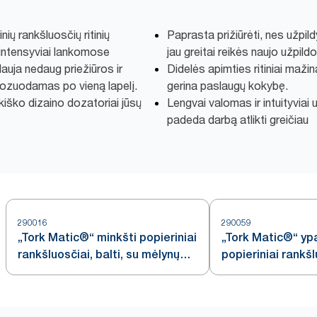
nių rankšluosčių ritinių
Paprasta prižiūrėti, nes užpil
 intensyviai lankomose
jau greitai reikės naujo užpildo
lauja nedaug priežiūros ir
Didelės apimties ritiniai maži
 dozuodamas po vieną lapelį.
gerina paslaugų kokybę.
ikiško dizaino dozatoriai jūsų
Lengvai valomas ir intuityvia
padeda darbą atlikti greičiau
290016
290059
„Tork Matic®“ minkšti popieriniai
„Tork Matic®“ ypa
rankšluosčiai, balti, su mėlynų
popieriniai rankšlu
lapų raštu, H1
H1