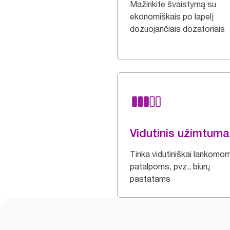
Mažinkite švaistymą su
ekonomiškais po lapelį
dozuojančiais dozatoriais
Vidutinis užimtum
Tinka vidutiniškai lankomo
patalpoms, pvz., biurų
pastatams