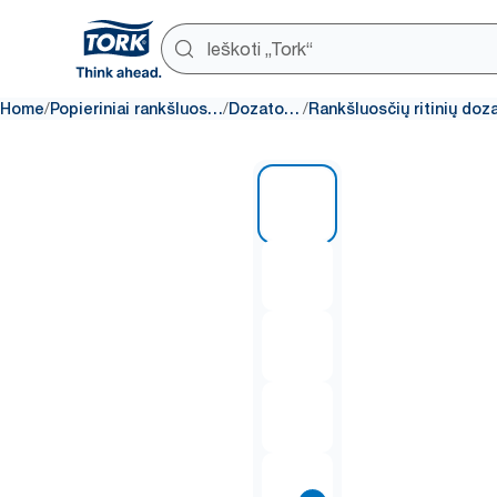
/
/
/
Home
Popieriniai rankšluosčiai
Dozatoriai
1 of 8