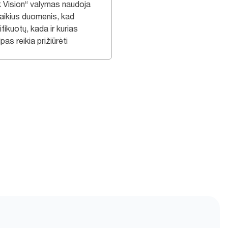
k Vision“ valymas naudoja
laikius duomenis, kad
ifikuotų, kada ir kurias
pas reikia prižiūrėti