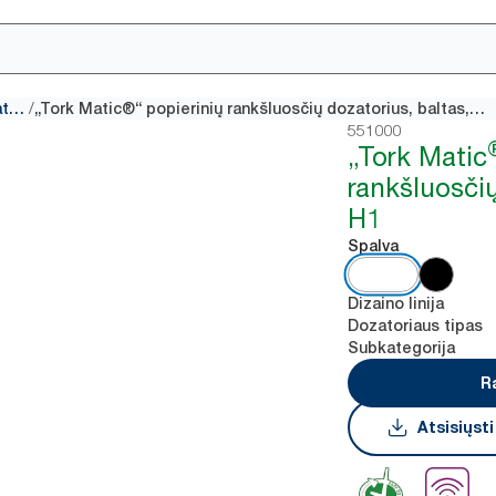
/
Rankšluosčių ritinių dozatoriai
„Tork Matic®“ popierinių rankšluosčių dozatorius, baltas, H1
551000
„Tork Matic
rankšluosčių
H1
Spalva
Dizaino linija
Dozatoriaus tipas
Subkategorija
R
Atsisiųst