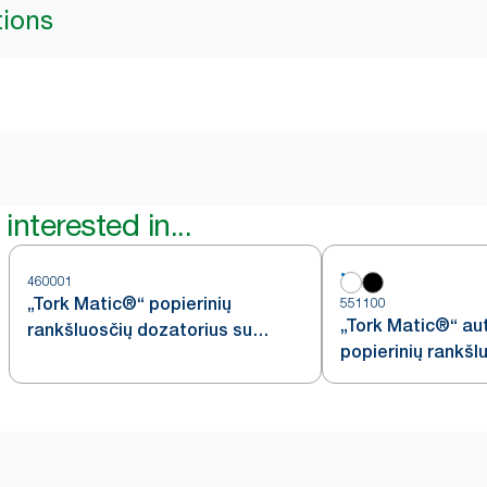
tions
interested in...
460001
„Tork Matic®“ popierinių
551100
„Tork Matic®“ au
rankšluosčių dozatorius su
popierinių rankšl
„Intuition“ jutikliu, nerūdijančiojo
dozatorius, balta
plieno, H1