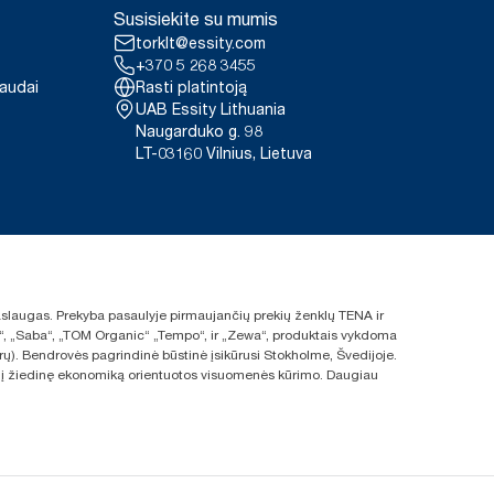
Susisiekite su mumis
inaujinančiųjų šaltinių, patikrintą
 pėdsako sumažėjimas buvo
torklt@essity.com
 iki ciklo pabaigos vertinime.
+370 5 268 3455
paudai
Rasti platintoją
UAB Essity Lithuania
Naugarduko g. 98
LT-03160 Vilnius, Lietuva
 paslaugas. Prekyba pasaulyje pirmaujančių prekių ženklų TENA ir
ras“, „Saba“, „TOM Organic“ „Tempo“, ir „Zewa“, produktais vykdoma
rų). Bendrovės pagrindinė būstinė įsikūrusi Stokholme, Švedijoje.
s ir į žiedinę ekonomiką orientuotos visuomenės kūrimo. Daugiau