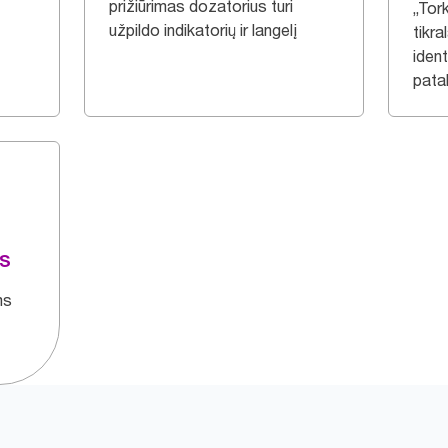
prižiūrimas dozatorius turi
„Tor
užpildo indikatorių ir langelį
tikra
ident
patal
as
ms