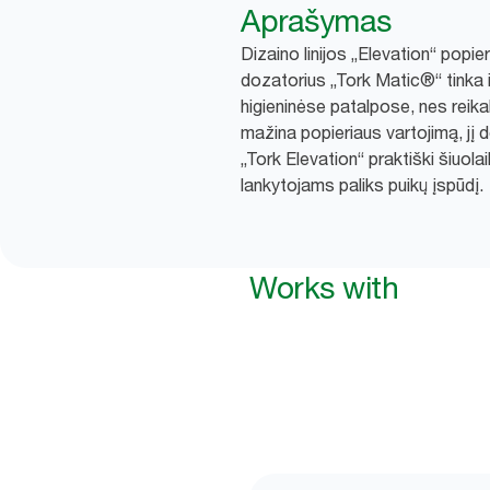
Aprašymas
Dizaino linijos „Elevation“ popieri
dozatorius „Tork Matic®“ tinka
higieninėse patalpose, nes reika
mažina popieriaus vartojimą, jį
„Tork Elevation“ praktiški šiuola
lankytojams paliks puikų įspūdį.
Works with