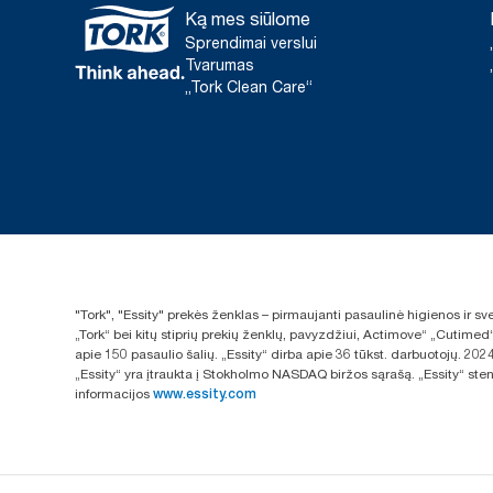
Ką mes siūlome
Sprendimai verslui
Tvarumas
„Tork Clean Care“
"Tork", "Essity" prekės ženklas – pirmaujanti pasaulinė higienos ir 
„Tork“ bei kitų stiprių prekių ženklų, pavyzdžiui, Actimove“ „Cutimed
apie 150 pasaulio šalių. „Essity“ dirba apie 36 tūkst. darbuotojų. 
„Essity“ yra įtraukta į Stokholmo NASDAQ biržos sąrašą. „Essity“ sten
informacijos
www.essity.com