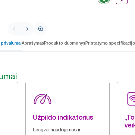
 privalumai
Aprašymas
Produkto duomenys
Pristatymo specifikacij
lumai
Užpildo indikatorius
„To
vei
Lengvai naudojamas ir