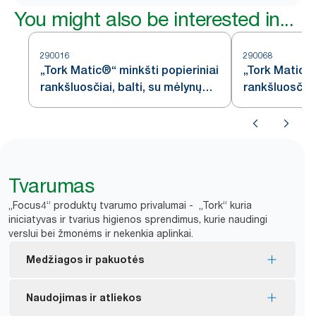
You might also be interested in...
290016
290068
„Tork Matic®“ minkšti popieriniai
„Tork Matic®“
rankšluosčiai, balti, su mėlynų
rankšluosčiai
lapų raštu, H1
Tvarumas
„Focus4“ produktų tvarumo privalumai - „Tork“ kuria
iniciatyvas ir tvarius higienos sprendimus, kurie naudingi
verslui bei žmonėms ir nekenkia aplinkai.
Medžiagos ir pakuotės
ES ekologiniu ženklu pažymėti užpildai – mažesnis
Naudojimas ir atliekos
poveikis aplinkai per visą gaminio gyvavimo ciklą.