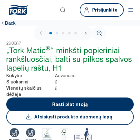
Prisijunkite
Back
1 / 7
290067
®
„Tork Matic
“ minkšti popieriniai
rankšluosčiai, balti su pilkos spalvos
lapelių raštu, H1
Advanced
Kokybė
2
Sluoksniai
6
Vienetų skaičius
dėžėje
Rasti platintoją
Atsisiųsti produkto duomenų lapą