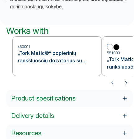
gerina paslaugų kokybę.
Works with
460001
„Tork Matic®“ popierinių
551000
„Tork Matic®“
rankšluosčių dozatorius su
rankšluosčių 
„Intuition“ jutikliu, nerūdijančiojo
H1
plieno, H1
Product specifications
Delivery details
Resources