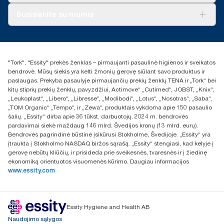
vertinime.
Apie mus
Susisiekite su mumis
Sėkmės istorijos
Naujienos ir pranešimai spaudai
torklt@essity.com
+370 5 268 3455
Rasti platintoją
"Tork", "Essity" prekės ženklas – pirmaujanti pasaulinė higienos ir sveikatos
UAB Essity Lithuania
bendrovė. Mūsų siekis yra kelti žmonių gerovę siūlant savo produktus ir
Naugarduko g. 98
paslaugas. Prekyba pasaulyje pirmaujančių prekių ženklų TENA ir „Tork“ bei
LT-03160 Vilnius, Lietuva
kitų stiprių prekių ženklų, pavyzdžiui, Actimove“ „Cutimed“, JOBST, „Knix“,
„Leukoplast“, „Libero“, „Libresse“, „Modibodi“, „Lotus“, „Nosotras“, „Saba“,
„TOM Organic“ „Tempo“, ir „Zewa“, produktais vykdoma apie 150 pasaulio
šalių. „Essity“ dirba apie 36 tūkst. darbuotojų. 2024 m. bendrovės
pardavimai siekė maždaug 146 mlrd. Švedijos kronų (13 mlrd. eurų).
Bendrovės pagrindinė būstinė įsikūrusi Stokholme, Švedijoje. „Essity“ yra
įtraukta į Stokholmo NASDAQ biržos sąrašą. „Essity“ stengiasi, kad kelyje į
gerovę nebūtų kliūčių, ir prisideda prie sveikesnės, tvaresnės ir į žiedinę
ekonomiką orientuotos visuomenės kūrimo. Daugiau informacijos
www.essity.com
Essity Hygiene and Health AB
Naudojimo sąlygos