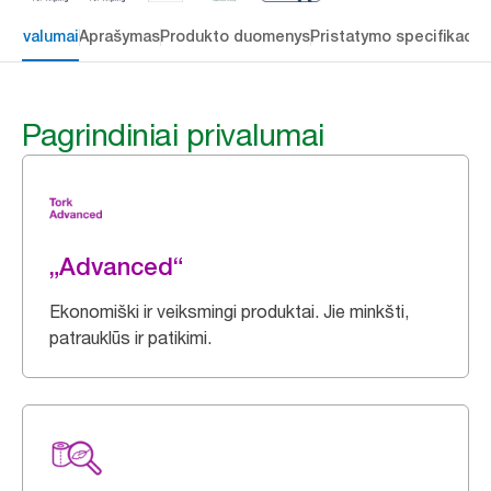
 privalumai
Aprašymas
Produkto duomenys
Pristatymo specifikacij
Pagrindiniai privalumai
„Advanced“
Ekonomiški ir veiksmingi produktai. Jie minkšti,
patrauklūs ir patikimi.