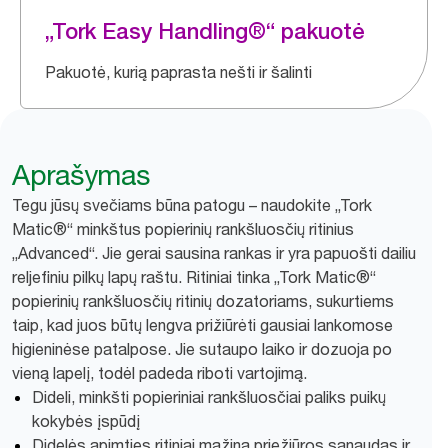
„Tork Easy Handling®“ pakuotė
Pakuotė, kurią paprasta nešti ir šalinti
Aprašymas
Tegu jūsų svečiams būna patogu – naudokite „Tork
Matic®“ minkštus popierinių rankšluosčių ritinius
„Advanced“. Jie gerai sausina rankas ir yra papuošti dailiu
reljefiniu pilkų lapų raštu. Ritiniai tinka „Tork Matic®“
popierinių rankšluosčių ritinių dozatoriams, sukurtiems
taip, kad juos būtų lengva prižiūrėti gausiai lankomose
higieninėse patalpose. Jie sutaupo laiko ir dozuoja po
vieną lapelį, todėl padeda riboti vartojimą.
Dideli, minkšti popieriniai rankšluosčiai paliks puikų
kokybės įspūdį
Didelės apimties ritiniai mažina priežiūros sąnaudas ir