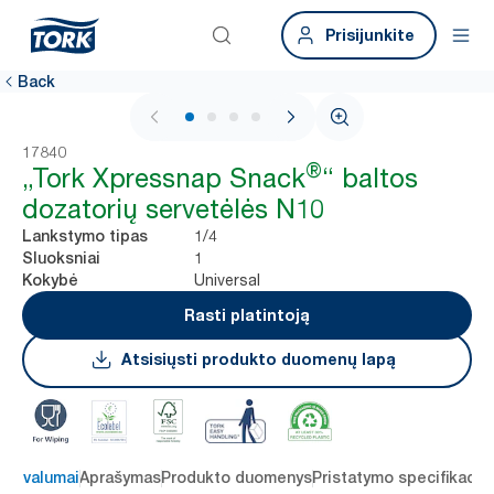
Prisijunkite
Back
1 / 4
17840
®
„Tork Xpressnap Snack
“ baltos
dozatorių servetėlės N10
1/4
Lankstymo tipas
1
Sluoksniai
Universal
Kokybė
Rasti platintoją
Atsisiųsti produkto duomenų lapą
 privalumai
Aprašymas
Produkto duomenys
Pristatymo specifikacij