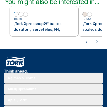
You might also be interested in...
10840
12830
„Tork Xpressnap®“ baltos
„Tork Xpress
dozatorių servetėlės, N4,
spalvos doza
N14
Ką mes siūlome
Sprendimai verslui
Mūsų sprendimai
Tvarumas
„Tork Clean Care“
„Tork Vision“ valymas
Apie „Tork“
„AD-a-Glance“