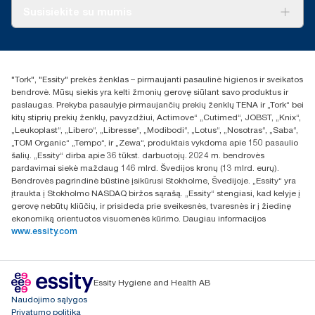
Apie mus
Susisiekite su mumis
Sėkmės istorijos
Naujienos ir pranešimai spaudai
torklt@essity.com
+370 5 268 3455
Rasti platintoją
"Tork", "Essity" prekės ženklas – pirmaujanti pasaulinė higienos ir sveikatos
UAB Essity Lithuania
bendrovė. Mūsų siekis yra kelti žmonių gerovę siūlant savo produktus ir
Naugarduko g. 98
paslaugas. Prekyba pasaulyje pirmaujančių prekių ženklų TENA ir „Tork“ bei
LT-03160 Vilnius, Lietuva
kitų stiprių prekių ženklų, pavyzdžiui, Actimove“ „Cutimed“, JOBST, „Knix“,
„Leukoplast“, „Libero“, „Libresse“, „Modibodi“, „Lotus“, „Nosotras“, „Saba“,
„TOM Organic“ „Tempo“, ir „Zewa“, produktais vykdoma apie 150 pasaulio
šalių. „Essity“ dirba apie 36 tūkst. darbuotojų. 2024 m. bendrovės
pardavimai siekė maždaug 146 mlrd. Švedijos kronų (13 mlrd. eurų).
Bendrovės pagrindinė būstinė įsikūrusi Stokholme, Švedijoje. „Essity“ yra
įtraukta į Stokholmo NASDAQ biržos sąrašą. „Essity“ stengiasi, kad kelyje į
gerovę nebūtų kliūčių, ir prisideda prie sveikesnės, tvaresnės ir į žiedinę
ekonomiką orientuotos visuomenės kūrimo. Daugiau informacijos
www.essity.com
Essity Hygiene and Health AB
Naudojimo sąlygos
Privatumo politika