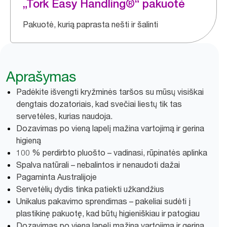
„Tork Easy Handling®“ pakuotė
Pakuotė, kurią paprasta nešti ir šalinti
Aprašymas
Padėkite išvengti kryžminės taršos su mūsų visiškai
dengtais dozatoriais, kad svečiai liestų tik tas
servetėles, kurias naudoja.
Dozavimas po vieną lapelį mažina vartojimą ir gerina
higieną
100 % perdirbto pluošto – vadinasi, rūpinatės aplinka
Spalva natūrali – nebalintos ir nenaudoti dažai
Pagaminta Australijoje
Servetėlių dydis tinka patiekti užkandžius
Unikalus pakavimo sprendimas – pakeliai sudėti į
plastikinę pakuotę, kad būtų higieniškiau ir patogiau
Dozavimas po vieną lapelį mažina vartojimą ir gerina