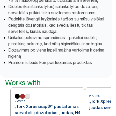
75 % naudotojų perskaito užrašus ant servetėlių
Didelės (kai išlankstytos) sulankstytos dozatorių
servetėlės puikiai tinka savitarnos restoranams.
Padėkite išvengti kryžminės taršos su mūsų visiškai
dengtais dozatoriais, kad svečiai liestų tik tas
servetėles, kurias naudoja.
Unikalus pakavimo sprendimas – pakeliai sudėti į
plastikinę pakuotę, kad būtų higieniškiau ir patogiau
Dozavimas po vieną lapelį mažina vartojimą ir gerina
higieną
Pramoniniu būdu kompostuojamas produktas
Works with
272250
„Tork Xpress
272211
„Tork Xpressnap®“ pastatomas
juodas servet
servetėlių dozatorius, juodas, N4