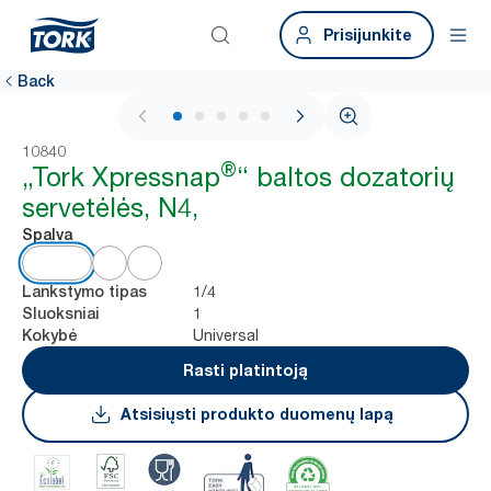
Prisijunkite
Back
1 / 6
10840
®
„Tork Xpressnap
“ baltos dozatorių
servetėlės, N4,
Spalva
1/4
Lankstymo tipas
1
Sluoksniai
Universal
Kokybė
Rasti platintoją
Atsisiųsti produkto duomenų lapą