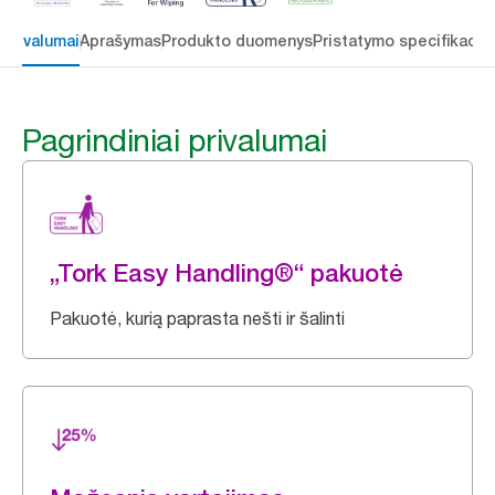
 privalumai
Aprašymas
Produkto duomenys
Pristatymo specifikacij
Pagrindiniai privalumai
„Tork Easy Handling®“ pakuotė
Pakuotė, kurią paprasta nešti ir šalinti