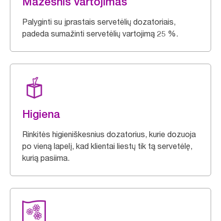
Mažesnis vartojimas
Palyginti su įprastais servetėlių dozatoriais,
padeda sumažinti servetėlių vartojimą 25 %.
Higiena
Rinkitės higieniškesnius dozatorius, kurie dozuoja
po vieną lapelį, kad klientai liestų tik tą servetėlę,
kurią pasiima.