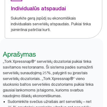
Individualūs atspaudai
Sukurkite gerą įspūdį su ekonomiškais
individualiais servetėlių atspaudais. Puikiai tinka
įsimintinai patirčiai kurti.
Aprašymas
„Tork Xpressnap®“ servetėlų dozatoriai puikiai tinka
savitarnos restoranams. Ši sistema padės sumažinti
servetėlių sunaudojimą 25%, palyginti su įprastais
servetėlių dozatoriais. „Tork Xpressnap®“ vieno
sluoksnio baltos servetėlės dozatoriams puikiai tinka
gausiai lankomoms įstaigoms, kurioms svarbus
naudojimo išlaidų ekonomiškumas.
Sudominkite svečius užrašais ant servetėlių – net