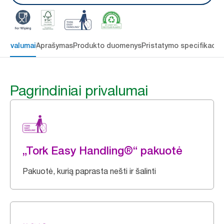
 privalumai
Aprašymas
Produkto duomenys
Pristatymo specifikacij
Pagrindiniai privalumai
„Tork Easy Handling®“ pakuotė
Pakuotė, kurią paprasta nešti ir šalinti