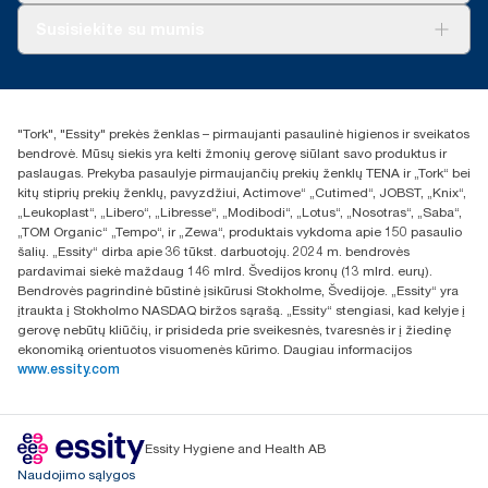
Apie mus
Susisiekite su mumis
Sėkmės istorijos
Naujienos ir pranešimai spaudai
torklt@essity.com
+370 5 268 3455
Rasti platintoją
"Tork", "Essity" prekės ženklas – pirmaujanti pasaulinė higienos ir sveikatos
UAB Essity Lithuania
bendrovė. Mūsų siekis yra kelti žmonių gerovę siūlant savo produktus ir
Naugarduko g. 98
paslaugas. Prekyba pasaulyje pirmaujančių prekių ženklų TENA ir „Tork“ bei
LT-03160 Vilnius, Lietuva
kitų stiprių prekių ženklų, pavyzdžiui, Actimove“ „Cutimed“, JOBST, „Knix“,
„Leukoplast“, „Libero“, „Libresse“, „Modibodi“, „Lotus“, „Nosotras“, „Saba“,
„TOM Organic“ „Tempo“, ir „Zewa“, produktais vykdoma apie 150 pasaulio
šalių. „Essity“ dirba apie 36 tūkst. darbuotojų. 2024 m. bendrovės
pardavimai siekė maždaug 146 mlrd. Švedijos kronų (13 mlrd. eurų).
Bendrovės pagrindinė būstinė įsikūrusi Stokholme, Švedijoje. „Essity“ yra
įtraukta į Stokholmo NASDAQ biržos sąrašą. „Essity“ stengiasi, kad kelyje į
gerovę nebūtų kliūčių, ir prisideda prie sveikesnės, tvaresnės ir į žiedinę
ekonomiką orientuotos visuomenės kūrimo. Daugiau informacijos
www.essity.com
Essity Hygiene and Health AB
Naudojimo sąlygos