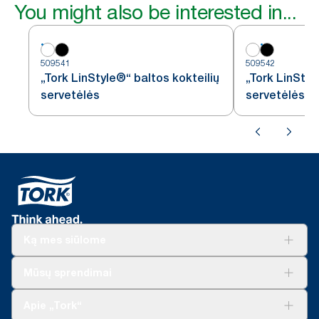
You might also be interested in...
509541
509542
„Tork LinStyle®“ baltos kokteilių
„Tork LinStyl
servetėlės
servetėlės
Ką mes siūlome
Sprendimai verslui
Mūsų sprendimai
Tvarumas
„Tork Clean Care“
„Tork Vision“ valymas
Apie „Tork“
„AD-a-Glance“