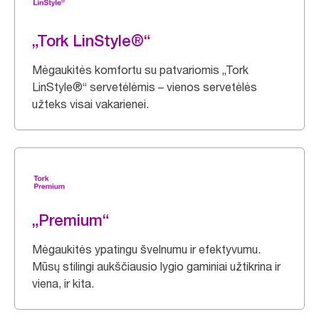
„Tork LinStyle®“
Mėgaukitės komfortu su patvariomis „Tork
LinStyle®“ servetėlėmis – vienos servetėlės
užteks visai vakarienei.
„Premium“
Mėgaukitės ypatingu švelnumu ir efektyvumu.
Mūsų stilingi aukščiausio lygio gaminiai užtikrina ir
viena, ir kita.