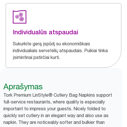
Individualūs atspaudai
Sukurkite gerą įspūdį su ekonomiškais
individualiais servetėlių atspaudais. Puikiai tinka
įsimintinai patirčiai kurti.
Aprašymas
Tork Premium LinStyle® Cutlery Bag Napkins support
full-service restaurants, where quality is especially
important to impress your guests. Nicely folded to
quickly set cutlery in an elegant way and also use as
napkin. They are noticeably softer and bulkier than