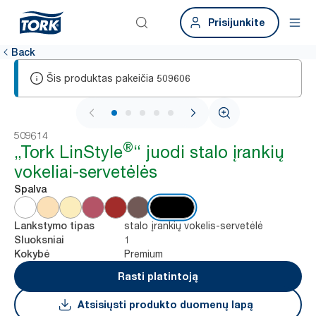
Prisijunkite
Back
Šis produktas pakeičia
509606
1 / 5
509614
®
„Tork LinStyle
“ juodi stalo įrankių
vokeliai-servetėlės
Spalva
stalo įrankių vokelis-servetėlė
Lankstymo tipas
1
Sluoksniai
Premium
Kokybė
Rasti platintoją
Atsisiųsti produkto duomenų lapą