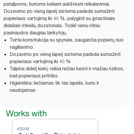
patalpoms, kurioms keliami aukštesni reikalavimai.
Dozavimo po vieną lapelį sistema padeda sumažinti
popieriaus vartojimą iki 40 %, palyginti su įprastiniais
dideliais ritinėlių dozatoriais. Todėl vienu ritiniu
pasinaudos daugiau lankytojų.
Tvirta konstrukcija su spynele, saugančia popierių nuo
vagiliavimo.
Dozavimo po vieną lapelį sistema padeda sumažinti
popieriaus vartojimą iki 40 %
Talpina didelį kiekį: reikia rečiau keisti ir mažiau rizikos,
kad popieriaus pritrūks
Higieniška: liečiamas tik tas lapelis, kuris ir
naudojamas
Works with
472242