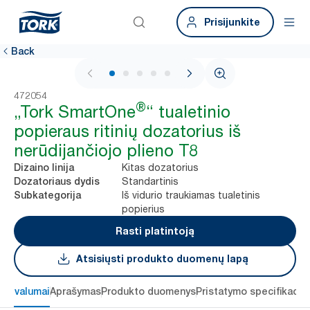
Prisijunkite
Back
1 / 5
472054
®
„Tork SmartOne
“ tualetinio
popieraus ritinių dozatorius iš
nerūdijančiojo plieno T8
Kitas dozatorius
Dizaino linija
Standartinis
Dozatoriaus dydis
Iš vidurio traukiamas tualetinis
Subkategorija
popierius
Rasti platintoją
Atsisiųsti produkto duomenų lapą
 privalumai
Aprašymas
Produkto duomenys
Pristatymo specifikacij