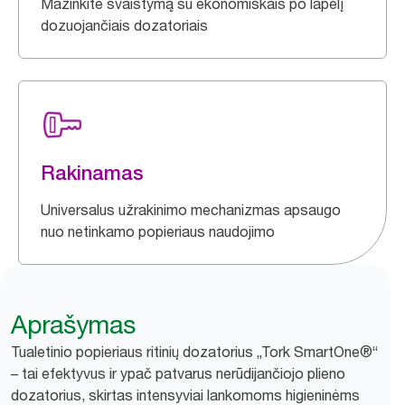
Mažinkite švaistymą su ekonomiškais po lapelį
dozuojančiais dozatoriais
Rakinamas
Universalus užrakinimo mechanizmas apsaugo
nuo netinkamo popieriaus naudojimo
Aprašymas
Tualetinio popieriaus ritinių dozatorius „Tork SmartOne®“
– tai efektyvus ir ypač patvarus nerūdijančiojo plieno
dozatorius, skirtas intensyviai lankomoms higieninėms