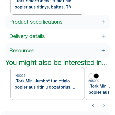
„Tork SmartOne®“ tualetinio
popieriaus ritinys, baltas, T8
Product specifications
Delivery details
Resources
You might also be interested in...
460006
„Tork Mini Jumbo“ tualetinio
555000
„Tork Mini Ju
popieriaus ritinių dozatorius,
popieriaus ri
nerūdijančiojo plieno, T2
baltas, T2