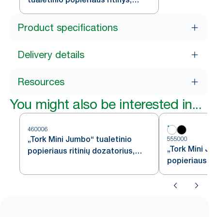
baltas, T9
Product specifications
Delivery details
Resources
You might also be interested in...
460006
„Tork Mini Jumbo“ tualetinio
555000
„Tork Mini Ju
popieriaus ritinių dozatorius,
popieriaus ri
nerūdijančiojo plieno, T2
baltas, T2