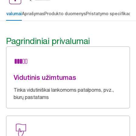
 privalumai
Aprašymas
Produkto duomenys
Pristatymo specifikacij
Pagrindiniai privalumai
Vidutinis užimtumas
Tinka vidutiniškai lankomoms patalpoms, pvz.,
biurų pastatams