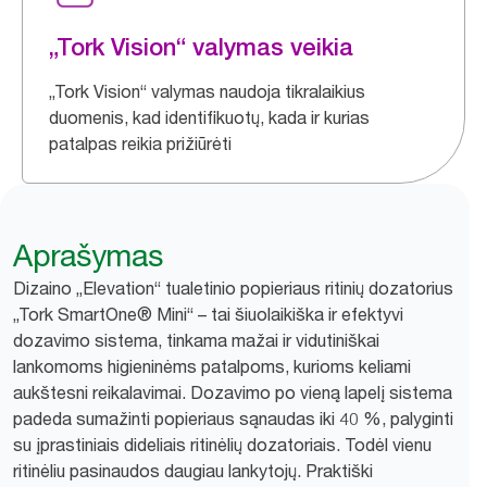
„Tork Vision“ valymas veikia
„Tork Vision“ valymas naudoja tikralaikius
duomenis, kad identifikuotų, kada ir kurias
patalpas reikia prižiūrėti
Aprašymas
Dizaino „Elevation“ tualetinio popieriaus ritinių dozatorius
„Tork SmartOne® Mini“ – tai šiuolaikiška ir efektyvi
dozavimo sistema, tinkama mažai ir vidutiniškai
lankomoms higieninėms patalpoms, kurioms keliami
aukštesni reikalavimai. Dozavimo po vieną lapelį sistema
padeda sumažinti popieriaus sąnaudas iki 40 %, palyginti
su įprastiniais dideliais ritinėlių dozatoriais. Todėl vienu
ritinėliu pasinaudos daugiau lankytojų. Praktiški