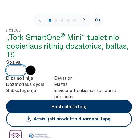
1 / 9
681000
®
„Tork SmartOne
Mini“ tualetinio
popieriaus ritinių dozatorius, baltas,
T9
Spalva
Elevation
Dizaino linija
Mažas
Dozatoriaus dydis
Iš vidurio traukiamas tualetinis
Subkategorija
popierius
Rasti platintoją
Atsisiųsti produkto duomenų lapą