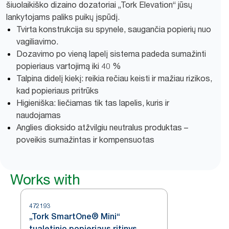
šiuolaikiško dizaino dozatoriai „Tork Elevation“ jūsų
lankytojams paliks puikų įspūdį.
Tvirta konstrukcija su spynele, saugančia popierių nuo
vagiliavimo.
Dozavimo po vieną lapelį sistema padeda sumažinti
popieriaus vartojimą iki 40 %
Talpina didelį kiekį: reikia rečiau keisti ir mažiau rizikos,
kad popieriaus pritrūks
Higieniška: liečiamas tik tas lapelis, kuris ir
naudojamas
Anglies dioksido atžvilgiu neutralus produktas –
poveikis sumažintas ir kompensuotas
Works with
472193
„Tork SmartOne® Mini“
tualetinio popieriaus ritinys,