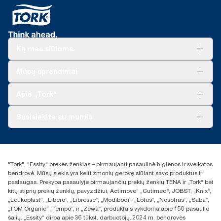
**
vienam naudojimui. (Galioja tik ES)
*
Nuo 2023 m. gegužės mėn. galioja Europoje (išskyrus
Prancūziją) parduodamiems arba nuomojamiems dozatoriams.
„ClimatePartner“ sertifikuotas produktas: www.climate-
Ką mes siūlome
id.com/en-gb/9VIUDN.
**
Sprendimai verslui
Tai „Tork SmartOne®“ Europai skirtų užpildų asortimento
Mūsų sprendimai
duomenys vienam vartotojui. Remiantis trečiosios šalies
Tvarumas
peržiūrėtais gyvavimo ciklo vertinimais (LCA), apimančiais visų
„Tork Clean Care“
„Tork Vision“ valymas
Apie „Tork“
kokybės lygių užpildus ir vartojimo duomenis. Kadangi šie
„AD-a-Glance“
duomenys yra sistemos vidurkis, jie nėra skirti naudoti teikiant
anglies dioksido ataskaitas apie konkrečius gaminius ir
Apie mus
Susisiekite su mumis
suvartojimą.
Sėkmės istorijos
Naujienos ir pranešimai spaudai
torklt@essity.com
+370 5 268 3455
Rasti platintoją
"Tork", "Essity" prekės ženklas – pirmaujanti pasaulinė higienos ir sveikatos
UAB Essity Lithuania
bendrovė. Mūsų siekis yra kelti žmonių gerovę siūlant savo produktus ir
Naugarduko g. 98
paslaugas. Prekyba pasaulyje pirmaujančių prekių ženklų TENA ir „Tork“ bei
LT-03160 Vilnius, Lietuva
kitų stiprių prekių ženklų, pavyzdžiui, Actimove“ „Cutimed“, JOBST, „Knix“,
„Leukoplast“, „Libero“, „Libresse“, „Modibodi“, „Lotus“, „Nosotras“, „Saba“,
„TOM Organic“ „Tempo“, ir „Zewa“, produktais vykdoma apie 150 pasaulio
šalių. „Essity“ dirba apie 36 tūkst. darbuotojų. 2024 m. bendrovės