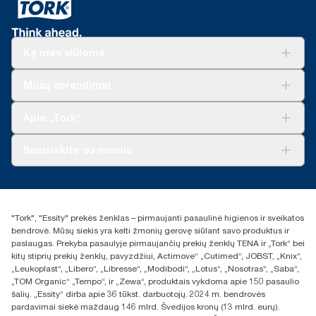
Ką mes siūlome
Sprendimai verslui
Mūsų sprendimai
Tvarumas
„Tork Clean Care“
„Tork Vision“ valymas
Apie „Tork“
„AD-a-Glance“
Apie mus
Susisiekite su mumis
Sėkmės istorijos
Naujienos ir pranešimai spaudai
torklt@essity.com
+370 5 268 3455
Rasti platintoją
"Tork", "Essity" prekės ženklas – pirmaujanti pasaulinė higienos ir sveikatos
UAB Essity Lithuania
bendrovė. Mūsų siekis yra kelti žmonių gerovę siūlant savo produktus ir
Naugarduko g. 98
paslaugas. Prekyba pasaulyje pirmaujančių prekių ženklų TENA ir „Tork“ bei
LT-03160 Vilnius, Lietuva
kitų stiprių prekių ženklų, pavyzdžiui, Actimove“ „Cutimed“, JOBST, „Knix“,
„Leukoplast“, „Libero“, „Libresse“, „Modibodi“, „Lotus“, „Nosotras“, „Saba“,
„TOM Organic“ „Tempo“, ir „Zewa“, produktais vykdoma apie 150 pasaulio
šalių. „Essity“ dirba apie 36 tūkst. darbuotojų. 2024 m. bendrovės
pardavimai siekė maždaug 146 mlrd. Švedijos kronų (13 mlrd. eurų).