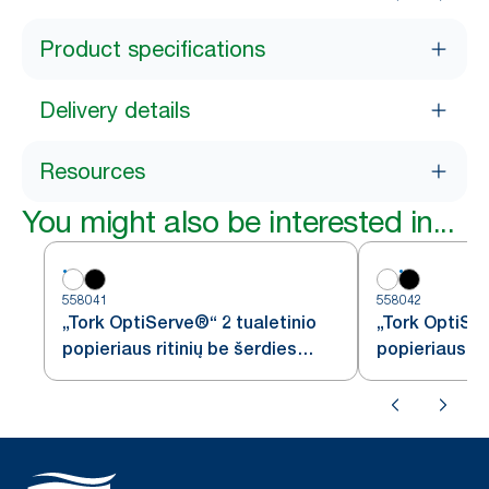
Product specifications
Delivery details
Resources
You might also be interested in...
558041
558042
„Tork OptiServe®“ 2 tualetinio
„Tork OptiSer
popieriaus ritinių be šerdies
popieriaus ri
dozatorius
dozatorius