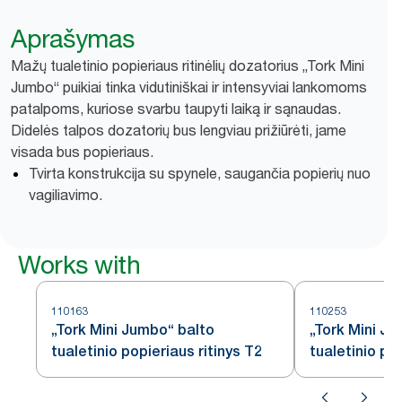
Aprašymas
Mažų tualetinio popieriaus ritinėlių dozatorius „Tork Mini
Jumbo“ puikiai tinka vidutiniškai ir intensyviai lankomoms
patalpoms, kuriose svarbu taupyti laiką ir sąnaudas.
Didelės talpos dozatorių bus lengviau prižiūrėti, jame
visada bus popieriaus.
Tvirta konstrukcija su spynele, saugančia popierių nuo
vagiliavimo.
Works with
110163
110253
„Tork Mini Jumbo“ balto
„Tork Mini J
tualetinio popieriaus ritinys T2
tualetinio pop
baltas, T2