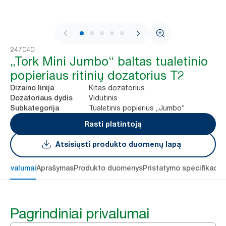
1 / 5
247040
„Tork Mini Jumbo“ baltas tualetinio
popieriaus ritinių dozatorius T2
Kitas dozatorius
Dizaino linija
Vidutinis
Dozatoriaus dydis
Tualetinis popierius „Jumbo“
Subkategorija
Rasti platintoją
Atsisiųsti produkto duomenų lapą
 privalumai
Aprašymas
Produkto duomenys
Pristatymo specifikacij
Pagrindiniai privalumai