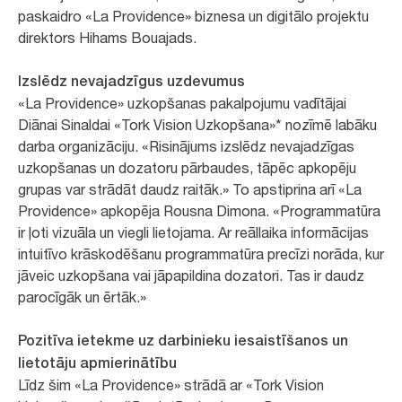
paskaidro «La Providence» biznesa un digitālo projektu
direktors Hihams Bouajads.
Izslēdz nevajadzīgus uzdevumus
«La Providence» uzkopšanas pakalpojumu vadītājai
Diānai Sinaldai «Tork Vision Uzkopšana»* nozīmē labāku
darba organizāciju. «Risinājums izslēdz nevajadzīgas
uzkopšanas un dozatoru pārbaudes, tāpēc apkopēju
grupas var strādāt daudz raitāk.» To apstiprina arī «La
Providence» apkopēja Rousna Dimona. «Programmatūra
ir ļoti vizuāla un viegli lietojama. Ar reāllaika informācijas
intuitīvo krāskodēšanu programmatūra precīzi norāda, kur
jāveic uzkopšana vai jāpapildina dozatori. Tas ir daudz
parocīgāk un ērtāk.»
Pozitīva ietekme uz darbinieku iesaistīšanos un
lietotāju apmierinātību
Līdz šim «La Providence» strādā ar «Tork Vision