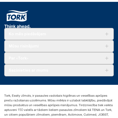
Ko mēs piedāvājam
Risinājumiem
Mūsu risinājumi
Ilgtspēja
Tork Clean Care
Tork Vision Uzkopšana
Par «Tork»
AD-a-Glance
Par mums
Sazinieties ar mums
Veiksmīgas pieredzes stāsti
torklv@essity.com
+371 29141799
+371 292 73368
Tork, Essity zīmols, ir pasaules vadošais higiēnas un veselības aprūpes
Atrast izplatītāju
preču ražošanas uzņēmums. Mūsu mērķis ir uzlabot labklājību, piedāvājot
Ulbrokas street 19A
mūsu produktus un veselības aprūpes risinājumus. Tirdzniecība tiek veikta
Riga, Latvija
aptuveni 150 valstīs ar tādiem lieliem pasaules zīmoliem kā TENA un Tork,
LV-1028
un citiem populāriem zīmoliem, piemēram, Actimove, Cutimed, JOBST,