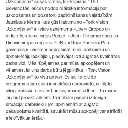
Uzkopšana»* sešās vietās, kur kopumā 1183
pievienotās ierīces nodod reāllaika informāciju par
uzkopšanas un dozatoru papildināšanas vajadzībām.
Jaunākais klients, kas gūst labumu no «Tork Vision
Uzkopšana»* ir lielais uzņēmuma «Uber» Eiropas un
Vidējo Austrumu birojs Parīzē. «Uber» Rietumeiropas un
Dienvideiropas reģiona RUN vadītājai Paskālai Porē
galvenais ir «vienmēr nodrošināt mūsu darbinieku un
apmeklētāju labklājību, piedāvājot ļoti augstas kvalitātes
darba vidi. Mēs rūpējamies par mūsu apkopējiem un
vēlamies, lai viņu darbs būtu jēgpilnāks. «Tork Vision
Uzkopšana»* to visu aptver. Es jau lietoju šo
programmatūru savā iepriekšējā darbavietā, un šķita
pilnīgi dabiski to ieviest arī uzņēmumā «Uber». Tā mums
ļauj būt proaktīvākiem. Tā ir abām pusēm izdevīga
situācija: darbinieki ir ļoti apmierināti ar augsto
pakalpojumu kvalitāti, savukārt mūsu apkopēji var strādāt
efektīvāk un ērtāk.»