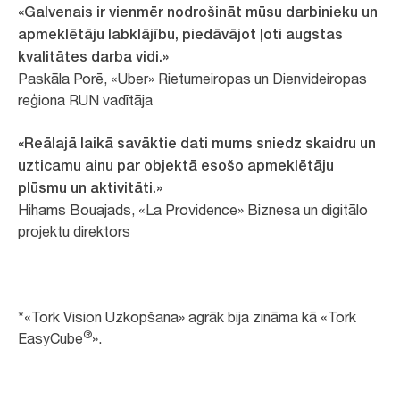
«Galvenais ir vienmēr nodrošināt mūsu darbinieku un
apmeklētāju labklājību, piedāvājot ļoti augstas
kvalitātes darba vidi.»
Paskāla Porē, «Uber» Rietumeiropas un Dienvideiropas
reģiona RUN vadītāja
«Reālajā laikā savāktie dati mums sniedz skaidru un
uzticamu ainu par objektā esošo apmeklētāju
plūsmu un aktivitāti.»
Hihams Bouajads, «La Providence» Biznesa un digitālo
projektu direktors
*«Tork Vision Uzkopšana» agrāk bija zināma kā «Tork
®
EasyCube
».