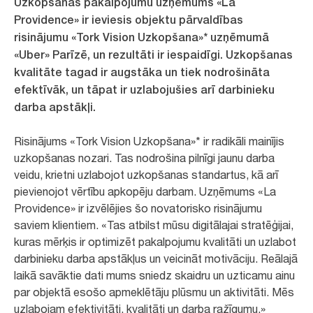
Uzkopšanas pakalpojumu uzņēmums «La
Providence» ir ieviesis objektu pārvaldības
risinājumu «Tork Vision Uzkopšana»* uzņēmumā
«Uber» Parīzē, un rezultāti ir iespaidīgi. Uzkopšanas
kvalitāte tagad ir augstāka un tiek nodrošināta
efektīvāk, un tāpat ir uzlabojušies arī darbinieku
darba apstākļi.
Risinājums «Tork Vision Uzkopšana»* ir radikāli mainījis
uzkopšanas nozari. Tas nodrošina pilnīgi jaunu darba
veidu, krietni uzlabojot uzkopšanas standartus, kā arī
pievienojot vērtību apkopēju darbam. Uzņēmums «La
Providence» ir izvēlējies šo novatorisko risinājumu
saviem klientiem. «Tas atbilst mūsu digitālajai stratēģijai,
kuras mērķis ir optimizēt pakalpojumu kvalitāti un uzlabot
darbinieku darba apstākļus un veicināt motivāciju. Reālajā
laikā savāktie dati mums sniedz skaidru un uzticamu ainu
par objektā esošo apmeklētāju plūsmu un aktivitāti. Mēs
uzlabojam efektivitāti, kvalitāti un darba ražīgumu,»