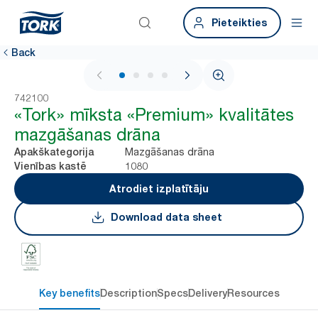
Pieteikties
Back
1 / 4
742100
«Tork» mīksta «Premium» kvalitātes
mazgāšanas drāna
Mazgāšanas drāna
Apakškategorija
1080
Vienības kastē
Atrodiet izplatītāju
Download data sheet
Key benefits
Description
Specs
Delivery
Resources