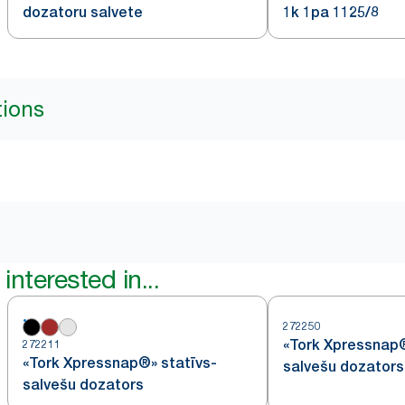
dozatoru salvete
1k 1pa 1125/8
tions
interested in...
272250
«Tork Xpressnap®
272211
«Tork Xpressnap®» statīvs-
salvešu dozators
salvešu dozators