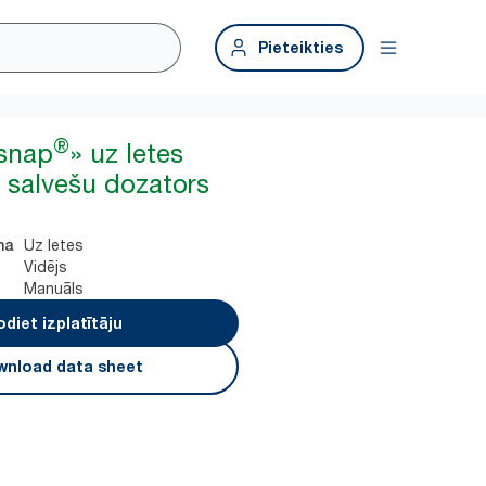
Pieteikties
®
ssnap
» uz letes
 salvešu dozators
Uz letes
na
Vidējs
Manuāls
odiet izplatītāju
nload data sheet