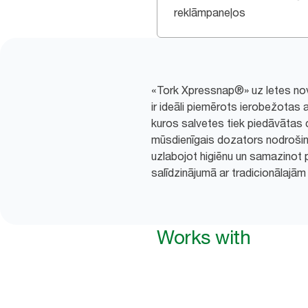
reklāmpaneļos
«Tork Xpressnap®» uz letes no
ir ideāli piemērots ierobežotas
kuros salvetes tiek piedāvātas c
mūsdienīgais dozators nodrošina 
uzlabojot higiēnu un samazinot
salīdzinājumā ar tradicionālajā
Works with