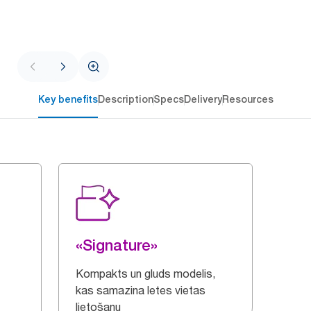
Key benefits
Description
Specs
Delivery
Resources
«Signature»
Kompakts un gluds modelis,
kas samazina letes vietas
lietošanu