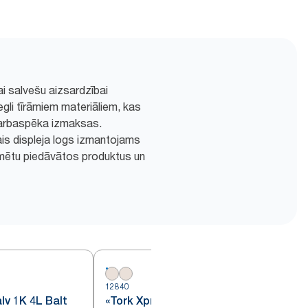
ai salvešu aizsardzībai
egli tīrāmiem materiāliem, kas
arbaspēka izmaksas.
s displeja logs izmantojams
lamētu piedāvātos produktus un
12840
1
lv 1K 4L Balt
«Tork Xpressnap®» dabiskas