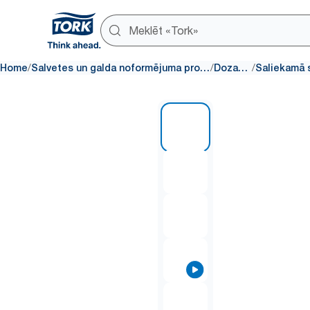
/
/
/
Home
Salvetes un galda noformējuma produkti
Dozatori
1 of 8