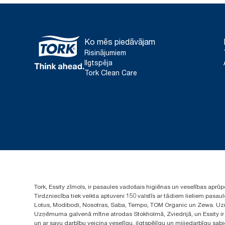
Ko mēs piedāvājam
Risinājumiem
Ilgtspēja
Tork Clean Care
Tork, Essity zīmols, ir pasaules vadošais higiēnas un veselības apr
Tirdzniecība tiek veikta aptuveni 150 valstīs ar tādiem lieliem pas
Lotus, Modibodi, Nosotras, Saba, Tempo, TOM Organic un Zewa. Uzņ
Uzņēmuma galvenā mītne atrodas Stokholmā, Zviedrijā, un Essity ir i
un ar savu darbību veicina veselīgu, ilgtspējīgu un mijiedarbīgu sab