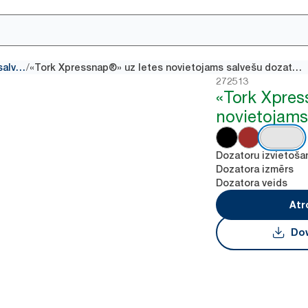
/
Saliekamā salvete
«Tork Xpressnap®» uz letes novietojams salvešu dozators
272513
«Tork Xpre
novietojams
Dozatoru izvietoša
Dozatora izmērs
Dozatora veids
Atr
Dow