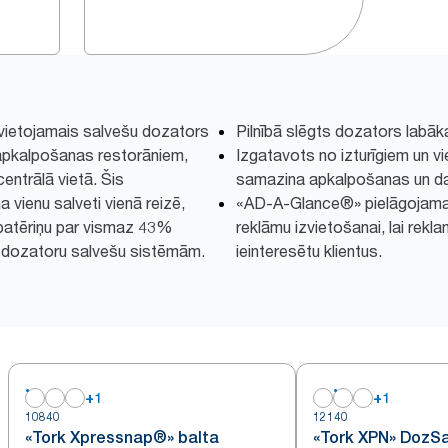
vietojamais salvešu dozators
Pilnībā slēgts dozators labāk
 apkalpošanas restorāniem,
Izgatavots no izturīgiem un vi
entrālā vietā. Šis
samazina apkalpošanas un d
vienu salveti vienā reizē,
«AD-A-Glance®» pielāgojamai
 patēriņu par vismaz 43%
reklāmu izvietošanai, lai rek
m dozatoru salvešu sistēmām.
ieinteresētu klientus.
+
1
+
1
10840
12140
«Tork Xpressnap®» balta
«Tork XPN» DozSa