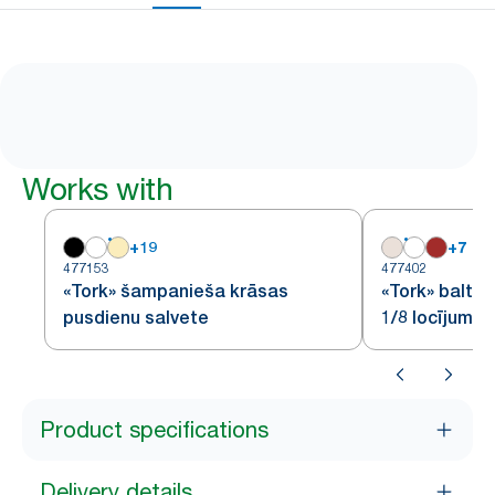
Works with
+
19
+
7
477153
477402
«Tork» šampanieša krāsas
«Tork» balta 
pusdienu salvete
1/8 locījumu
Product specifications
Delivery details