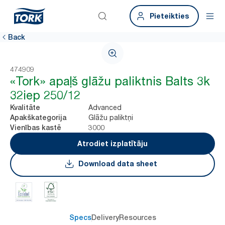
Pieteikties
Back
474909
«Tork» apaļš glāžu paliktnis Balts 3k
32iep 250/12
Advanced
Kvalitāte
Glāžu paliktņi
Apakškategorija
3000
Vienības kastē
Atrodiet izplatītāju
Download data sheet
Specs
Delivery
Resources