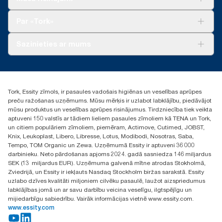
Ilgtspēja
Tork Clean Care
Tork Vision Uzkopšana
Par «Tork»
AD-a-Glance
Par mums
Sazinieties ar mums
Veiksmīgas pieredzes stāsti
torklv@essity.com
+371 29141799
+371 292 73368
Tork, Essity zīmols, ir pasaules vadošais higiēnas un veselības aprūpes
Atrast izplatītāju
preču ražošanas uzņēmums. Mūsu mērķis ir uzlabot labklājību, piedāvājot
Ulbrokas street 19A
mūsu produktus un veselības aprūpes risinājumus. Tirdzniecība tiek veikta
Riga, Latvija
aptuveni 150 valstīs ar tādiem lieliem pasaules zīmoliem kā TENA un Tork,
LV-1028
un citiem populāriem zīmoliem, piemēram, Actimove, Cutimed, JOBST,
Knix, Leukoplast, Libero, Libresse, Lotus, Modibodi, Nosotras, Saba,
Tempo, TOM Organic un Zewa. Uzņēmumā Essity ir aptuveni 36 000
darbinieku. Neto pārdošanas apjoms 2024. gadā sasniedza 146 miljardus
SEK (13 miljardus EUR). Uzņēmuma galvenā mītne atrodas Stokholmā,
Zviedrijā, un Essity ir iekļauts Nasdaq Stockholm biržas sarakstā. Essity
uzlabo dzīves kvalitāti miljoniem cilvēku pasaulē, laužot aizspriedumus
labklājības jomā un ar savu darbību veicina veselīgu, ilgtspējīgu un
mijiedarbīgu sabiedrību. Vairāk informācijas vietnē www.essity.com.
www.essity.com