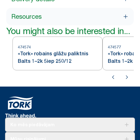
Resources
You might also be interested in...
474574
474577
«Tork» robains glāžu paliktnis
«Tork» robain
Balts 1–2k 5iep 250/12
Balts 1–2k 16
Ko mēs piedāvājam
Risinājumiem
Mūsu risinājumi