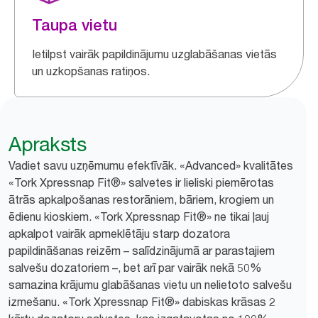
Taupa vietu
Ietilpst vairāk papildinājumu uzglabāšanas vietās
un uzkopšanas ratiņos.
Apraksts
Vadiet savu uzņēmumu efektīvāk. «Advanced» kvalitātes
«Tork Xpressnap Fit®» salvetes ir lieliski piemērotas
ātrās apkalpošanas restorāniem, bāriem, krogiem un
ēdienu kioskiem. «Tork Xpressnap Fit®» ne tikai ļauj
apkalpot vairāk apmeklētāju starp dozatora
papildināšanas reizēm – salīdzinājumā ar parastajiem
salvešu dozatoriem –, bet arī par vairāk nekā 50%
samazina krājumu glabāšanas vietu un nelietoto salvešu
izmešanu. «Tork Xpressnap Fit®» dabiskas krāsas 2