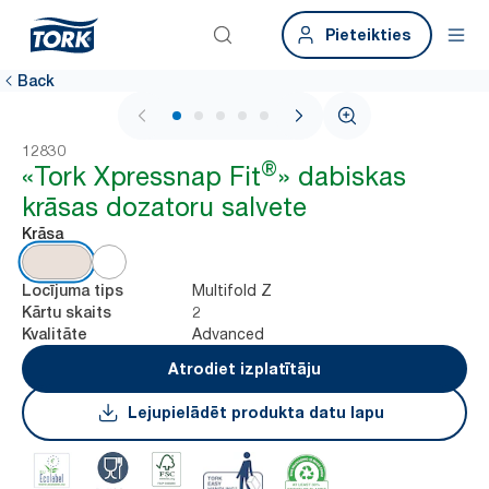
Pieteikties
Back
1 / 8
12830
®
«Tork Xpressnap Fit
» dabiskas
krāsas dozatoru salvete
Krāsa
Multifold Z
Locījuma tips
2
Kārtu skaits
Advanced
Kvalitāte
Atrodiet izplatītāju
Lejupielādēt produkta datu lapu