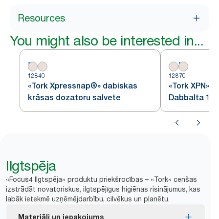
Resources
You might also be interested in...
12840
12870
«Tork Xpressnap®» dabiskas
«Tork XPN» D
krāsas dozatoru salvete
Dabbalta 1k 
Ilgtspēja
«Focus4 Ilgtspēja» produktu priekšrocības – «Tork» cenšas
izstrādāt novatoriskus, ilgtspējīgus higiēnas risinājumus, kas
labāk ietekmē uzņēmējdarbību, cilvēkus un planētu.
Materiāli un iepakojums