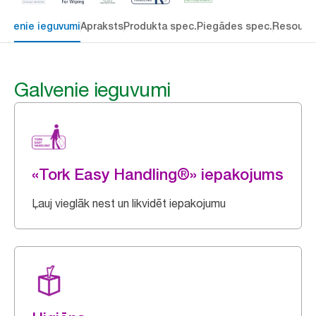
alvenie ieguvumi
Apraksts
Produkta spec.
Piegādes spec.
Resourc
Galvenie ieguvumi
«Tork Easy Handling®» iepakojums
Ļauj vieglāk nest un likvidēt iepakojumu