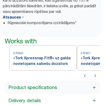
kārtu dozatoru salvetes, kas izgatavotas no 100%
pārstrādātām šķiedrām, ir lieliska izvēle, ja gribat parādīt
savu apņemšanos rūpēties par vidi.
Atsauces
Rūpnieciski kompostējams izstrādājums*
Works with
272900
272901
«Tork Xpressnap Fit®» uz galda
«Tork Xpress
novietojams salvešu dozators
novietojams 
Product specifications
Delivery details