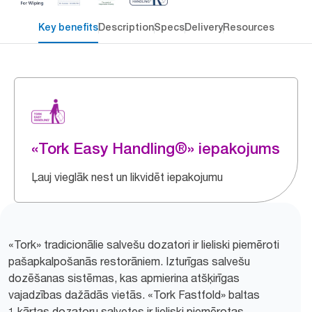
Key benefits
Description
Specs
Delivery
Resources
«Tork Easy Handling®» iepakojums
Ļauj vieglāk nest un likvidēt iepakojumu
«Tork» tradicionālie salvešu dozatori ir lieliski piemēroti
pašapkalpošanās restorāniem. Izturīgas salvešu
dozēšanas sistēmas, kas apmierina atšķirīgas
vajadzības dažādās vietās. «Tork Fastfold» baltas
1 kārtas dozatoru salvetes ir lieliski piemērotas