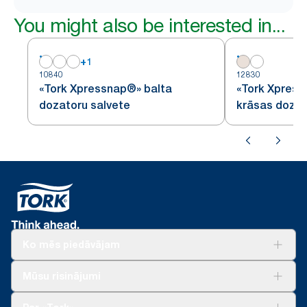
You might also be interested in...
+
1
10840
12830
«Tork Xpressnap®» balta
«Tork Xpress
dozatoru salvete
krāsas dozat
Ko mēs piedāvājam
Risinājumiem
Mūsu risinājumi
Ilgtspēja
Tork Clean Care
Tork Vision Uzkopšana