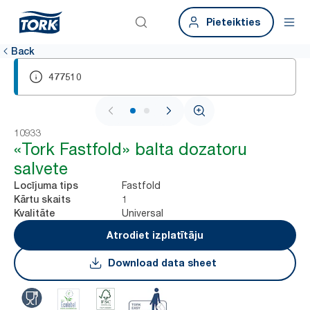
Pieteikties
Back
477510
1 / 2
10933
«Tork Fastfold» balta dozatoru
salvete
Fastfold
Locījuma tips
1
Kārtu skaits
Universal
Kvalitāte
Atrodiet izplatītāju
Download data sheet