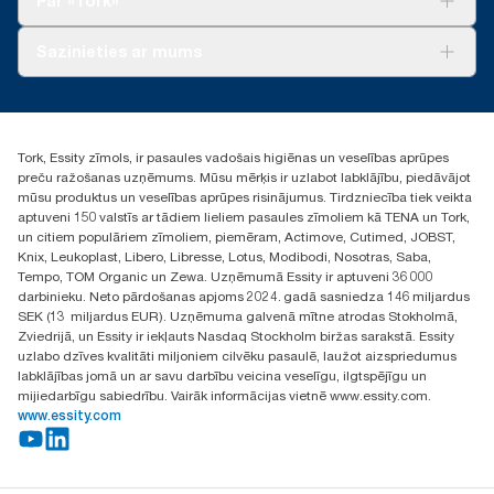
Par «Tork»
AD-a-Glance
Par mums
Sazinieties ar mums
Veiksmīgas pieredzes stāsti
torklv@essity.com
+371 29141799
+371 292 73368
Tork, Essity zīmols, ir pasaules vadošais higiēnas un veselības aprūpes
Atrast izplatītāju
preču ražošanas uzņēmums. Mūsu mērķis ir uzlabot labklājību, piedāvājot
Ulbrokas street 19A
mūsu produktus un veselības aprūpes risinājumus. Tirdzniecība tiek veikta
Riga, Latvija
aptuveni 150 valstīs ar tādiem lieliem pasaules zīmoliem kā TENA un Tork,
LV-1028
un citiem populāriem zīmoliem, piemēram, Actimove, Cutimed, JOBST,
Knix, Leukoplast, Libero, Libresse, Lotus, Modibodi, Nosotras, Saba,
Tempo, TOM Organic un Zewa. Uzņēmumā Essity ir aptuveni 36 000
darbinieku. Neto pārdošanas apjoms 2024. gadā sasniedza 146 miljardus
SEK (13 miljardus EUR). Uzņēmuma galvenā mītne atrodas Stokholmā,
Zviedrijā, un Essity ir iekļauts Nasdaq Stockholm biržas sarakstā. Essity
uzlabo dzīves kvalitāti miljoniem cilvēku pasaulē, laužot aizspriedumus
labklājības jomā un ar savu darbību veicina veselīgu, ilgtspējīgu un
mijiedarbīgu sabiedrību. Vairāk informācijas vietnē www.essity.com.
www.essity.com