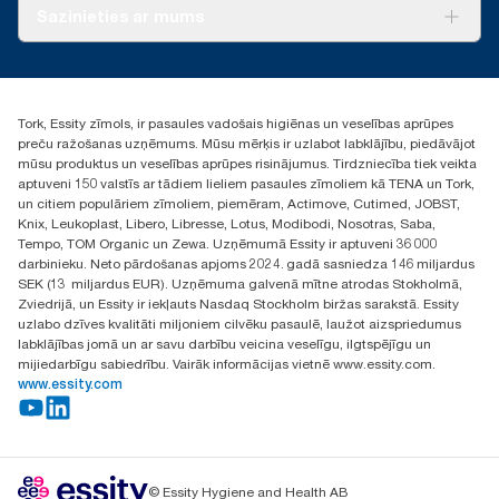
Par mums
Sazinieties ar mums
Veiksmīgas pieredzes stāsti
torklv@essity.com
+371 29141799
+371 292 73368
Tork, Essity zīmols, ir pasaules vadošais higiēnas un veselības aprūpes
Atrast izplatītāju
preču ražošanas uzņēmums. Mūsu mērķis ir uzlabot labklājību, piedāvājot
Ulbrokas street 19A
mūsu produktus un veselības aprūpes risinājumus. Tirdzniecība tiek veikta
Riga, Latvija
aptuveni 150 valstīs ar tādiem lieliem pasaules zīmoliem kā TENA un Tork,
LV-1028
un citiem populāriem zīmoliem, piemēram, Actimove, Cutimed, JOBST,
Knix, Leukoplast, Libero, Libresse, Lotus, Modibodi, Nosotras, Saba,
Tempo, TOM Organic un Zewa. Uzņēmumā Essity ir aptuveni 36 000
darbinieku. Neto pārdošanas apjoms 2024. gadā sasniedza 146 miljardus
SEK (13 miljardus EUR). Uzņēmuma galvenā mītne atrodas Stokholmā,
Zviedrijā, un Essity ir iekļauts Nasdaq Stockholm biržas sarakstā. Essity
uzlabo dzīves kvalitāti miljoniem cilvēku pasaulē, laužot aizspriedumus
labklājības jomā un ar savu darbību veicina veselīgu, ilgtspējīgu un
mijiedarbīgu sabiedrību. Vairāk informācijas vietnē www.essity.com.
www.essity.com
© Essity Hygiene and Health AB