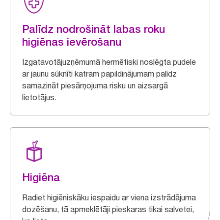
Palīdz nodrošināt labas roku
higiēnas ievērošanu
Izgatavotājuzņēmumā hermētiski noslēgta pudele
ar jaunu sūknīti katram papildinājumam palīdz
samazināt piesārņojuma risku un aizsargā
lietotājus.
Higiēna
Radiet higiēniskāku iespaidu ar viena izstrādājuma
dozēšanu, tā apmeklētāji pieskaras tikai salvetei,