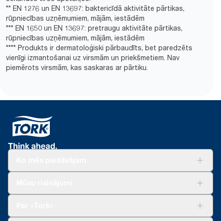
** EN 1276 un EN 13697: baktericīdā aktivitāte pārtikas,
rūpniecības uzņēmumiem, mājām, iestādēm
*** EN 1650 un EN 13697: pretraugu aktivitāte pārtikas,
rūpniecības uzņēmumiem, mājām, iestādēm
**** Produkts ir dermatoloģiski pārbaudīts, bet paredzēts
vienīgi izmantošanai uz virsmām un priekšmetiem. Nav
piemērots virsmām, kas saskaras ar pārtiku.
Ko mēs piedāvājam
Risinājumiem
Mūsu risinājumi
Ilgtspēja
Tork Clean Care
Tork Vision Uzkopšana
Par «Tork»
AD-a-Glance