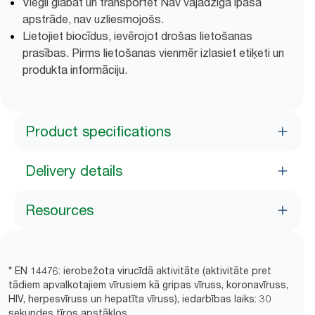
Viegli glabāt un transportēt Nav vajadzīga īpaša
apstrāde, nav uzliesmojošs.
Lietojiet biocīdus, ievērojot drošas lietošanas
prasības. Pirms lietošanas vienmēr izlasiet etiķeti un
produkta informāciju.
Product specifications
Delivery details
Resources
* EN 14476: ierobežota virucīdā aktivitāte (aktivitāte pret
tādiem apvalkotajiem vīrusiem kā gripas vīruss, koronavīruss,
HIV, herpesvīruss un hepatīta vīruss), iedarbības laiks: 30
sekundes tīros apstākļos.