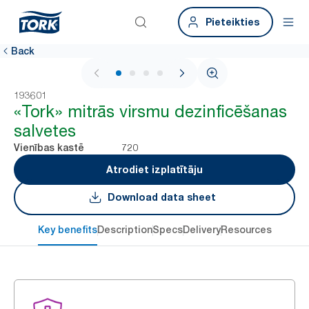
Pieteikties
Back
1 / 4
193601
«Tork» mitrās virsmu dezinficēšanas
salvetes
720
Vienības kastē
Atrodiet izplatītāju
Download data sheet
Key benefits
Description
Specs
Delivery
Resources