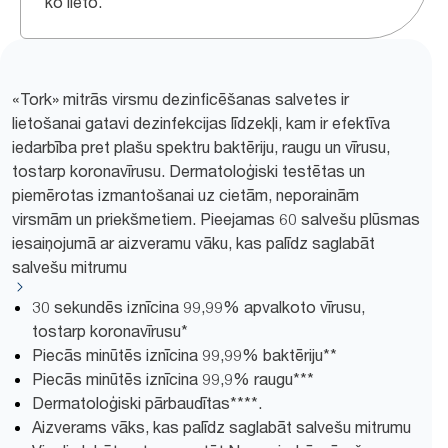
ko lieto.
«Tork» mitrās virsmu dezinficēšanas salvetes ir
lietošanai gatavi dezinfekcijas līdzekļi, kam ir efektīva
iedarbība pret plašu spektru baktēriju, raugu un vīrusu,
tostarp koronavīrusu. Dermatoloģiski testētas un
piemērotas izmantošanai uz cietām, neporainām
virsmām un priekšmetiem. Pieejamas 60 salvešu plūsmas
iesaiņojumā ar aizveramu vāku, kas palīdz saglabāt
salvešu mitrumu
30 sekundēs iznīcina 99,99% apvalkoto vīrusu,
tostarp koronavīrusu*
Piecās minūtēs iznīcina 99,99% baktēriju**
Piecās minūtēs iznīcina 99,9% raugu***
Dermatoloģiski pārbaudītas****.
Aizverams vāks, kas palīdz saglabāt salvešu mitrumu