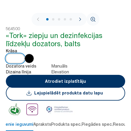
1 / 6
564500
«Tork» ziepju un dezinfekcijas
līdzekļu dozators, balts
Krāsa
Manuāls
Dozatora veids
Elevation
Dizaina līnija
Atrodiet izplatītāju
Lejupielādēt produkta datu lapu
alvenie ieguvumi
Apraksts
Produkta spec.
Piegādes spec.
Resourc