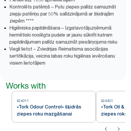
Kontrolēts patēriņš – Putu ziepes palīdz samazināt
ziepju patēriņu par 50% salīdzinājumā ar šķidrajām
ziepēm ****
Higiēniska papildināšana – Izgatavotājuzņēmumā
hermētiski noslēgta pudele ar jaunu sūknīti katram
papildinājumam palīdz samazināt piesārņojuma risku
Viegli lietot – Zviedrijas Reimatisma asociācijas
sertifikācija, veicina labas roku higiēnas ievērošanu
visiem lietotājiem
Works with
424011
424401
«Tork Odour Control» šķidrās
«Tork Oil & G
ziepes roku mazgāšanai
ziepes roku