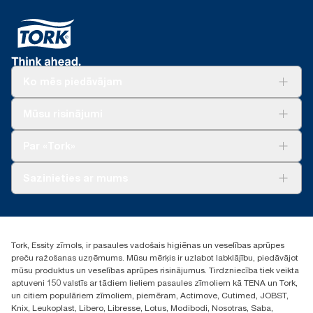
Ko mēs piedāvājam
Risinājumiem
Mūsu risinājumi
Ilgtspēja
Tork Clean Care
Tork Vision Uzkopšana
Par «Tork»
AD-a-Glance
Par mums
Sazinieties ar mums
Veiksmīgas pieredzes stāsti
torklv@essity.com
+371 29141799
+371 292 73368
Tork, Essity zīmols, ir pasaules vadošais higiēnas un veselības aprūpes
Atrast izplatītāju
preču ražošanas uzņēmums. Mūsu mērķis ir uzlabot labklājību, piedāvājot
Ulbrokas street 19A
mūsu produktus un veselības aprūpes risinājumus. Tirdzniecība tiek veikta
Riga, Latvija
aptuveni 150 valstīs ar tādiem lieliem pasaules zīmoliem kā TENA un Tork,
LV-1028
un citiem populāriem zīmoliem, piemēram, Actimove, Cutimed, JOBST,
Knix, Leukoplast, Libero, Libresse, Lotus, Modibodi, Nosotras, Saba,