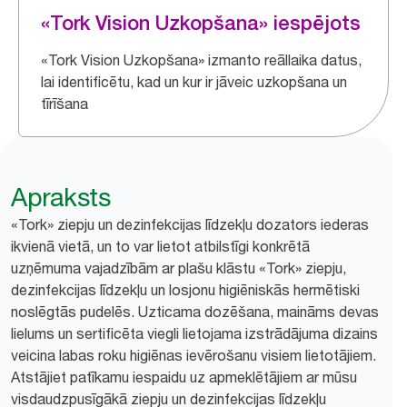
«Tork Vision Uzkopšana» iespējots
«Tork Vision Uzkopšana» izmanto reāllaika datus,
lai identificētu, kad un kur ir jāveic uzkopšana un
tīrīšana
Apraksts
«Tork» ziepju un dezinfekcijas līdzekļu dozators iederas
ikvienā vietā, un to var lietot atbilstīgi konkrētā
uzņēmuma vajadzībām ar plašu klāstu «Tork» ziepju,
dezinfekcijas līdzekļu un losjonu higiēniskās hermētiski
noslēgtās pudelēs. Uzticama dozēšana, maināms devas
lielums un sertificēta viegli lietojama izstrādājuma dizains
veicina labas roku higiēnas ievērošanu visiem lietotājiem.
Atstājiet patīkamu iespaidu uz apmeklētājiem ar mūsu
visdaudzpusīgākā ziepju un dezinfekcijas līdzekļu