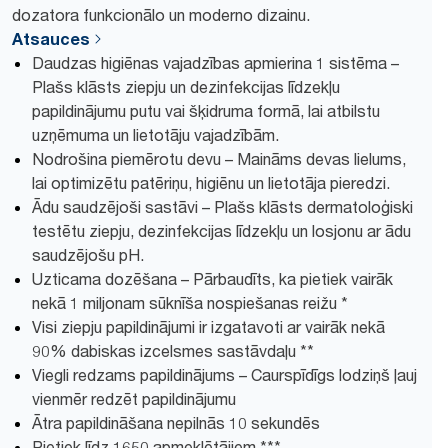
dozatora funkcionālo un moderno dizainu.
Atsauces
Daudzas higiēnas vajadzības apmierina 1 sistēma –
Plašs klāsts ziepju un dezinfekcijas līdzekļu
papildinājumu putu vai šķidruma formā, lai atbilstu
uzņēmuma un lietotāju vajadzībām.
Nodrošina piemērotu devu – Maināms devas lielums,
lai optimizētu patēriņu, higiēnu un lietotāja pieredzi.
Ādu saudzējoši sastāvi – Plašs klāsts dermatoloģiski
testētu ziepju, dezinfekcijas līdzekļu un losjonu ar ādu
saudzējošu pH.
Uzticama dozēšana – Pārbaudīts, ka pietiek vairāk
nekā 1 miljonam sūknīša nospiešanas reižu *
Visi ziepju papildinājumi ir izgatavoti ar vairāk nekā
90% dabiskas izcelsmes sastāvdaļu **
Viegli redzams papildinājums – Caurspīdīgs lodziņš ļauj
vienmēr redzēt papildinājumu
Ātra papildināšana nepilnās 10 sekundēs
Pietiek līdz 1650 apmeklētājiem ***