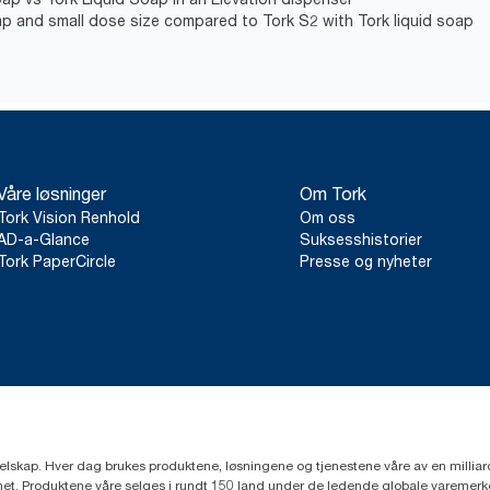
p and small dose size compared to Tork S2 with Tork liquid soap
Våre løsninger
Om Tork
Tork Vision Renhold
Om oss
AD-a-Glance
Suksesshistorier
Tork PaperCircle
Presse og nyheter
eselskap. Hver dag brukes produktene, løsningene og tjenestene våre av en millia
mfunnet. Produktene våre selges i rundt 150 land under de ledende globale varem