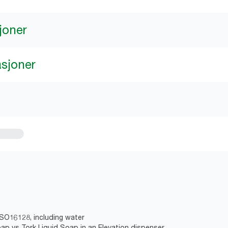
joner
asjoner
ISO16128, including water
oap vs Tork Liquid Soap in an Elevation dispenser