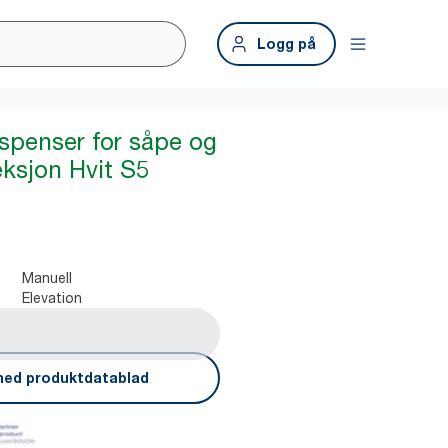
Logg på
ispenser for såpe og
ksjon Hvit S5
Manuell
Elevation
ned produktdatablad