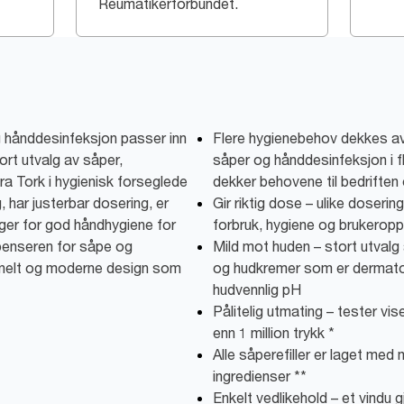
Reumatikerförbundet.
g hånddesinfeksjon passer inn
Flere hygienebehov dekkes av 
ort utvalg av såper,
såper og hånddesinfeksjon i 
ra Tork i hygienisk forseglede
dekker behovene til bedriften
g, har justerbar dosering, er
Gir riktig dose – ulike doserin
rger for god håndhygiene for
forbruk, hygiene og brukeropp
spenseren for såpe og
Mild mot huden – stort utvalg
onelt og moderne design som
og hudkremer som er dermato
hudvennlig pH
Pålitelig utmating – tester vi
enn 1 million trykk *
Alle såperefiller er laget med
ingredienser **
Enkelt vedlikehold – et vindu g