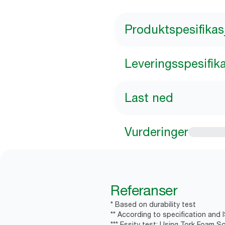
Produktspesifikas
Leveringsspesifik
Last ned
Vurderinger
Referanser
* Based on durability test
** According to specification and 
*** Essity test: Using Tork Foam S