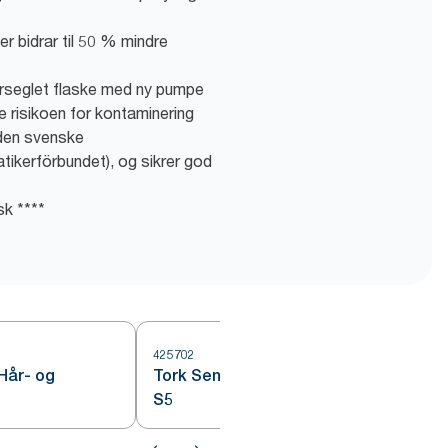
r bidrar til 50 % mindre
forseglet flaske med ny pumpe
sere risikoen for kontaminering
 den svenske
ikerförbundet), og sikrer god
k ****
425702
5
Hår- og
Tork Sensitiv Mini Flytende såpe
S5