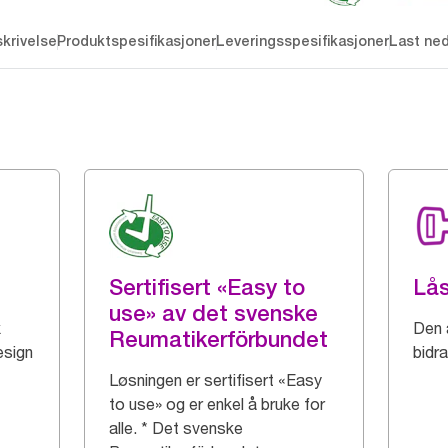
krivelse
Produktspesifikasjoner
Leveringsspesifikasjoner
Last ne
Sertifisert «Easy to
Lå
use» av det svenske
k
Den 
Reumatikerförbundet
esign
bidra
Løsningen er sertifisert «Easy
to use» og er enkel å bruke for
alle. * Det svenske