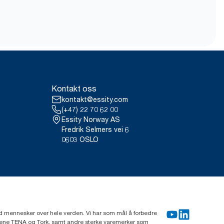
Kontakt oss
kontakt@essity.com
(+47) 22 70 62 00
Essity Norway AS
Fredrik Selmers vei 6
0603 OSLO
rd mennesker over hele verden. Vi har som mål å forbedre
erkene TENA og Tork, samt andre sterke varemerker som