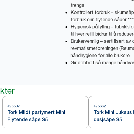
trengs
Kontrollert forbruk – skumsåpe
forbruk enn flytende såper ***
Hygienisk påfylling – fabrikk
til hver refill bidrar til å redu
Brukervennlig – sertifisert av
revmatismeforeningen (Reumat
håndhygiene for alle brukere
Gir dobbelt så mange håndvas
kter
425502
425662
Tork Mildt parfymert Mini
Tork Mini Luksus 
Flytende såpe S5
dusjsåpe S5