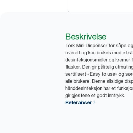
Beskrivelse
Tork Mini Dispenser for såpe o
overalt og kan brukes med et st
desinfeksjonsmidler og kremer f
flasker. Den gir pålitelig utmatin
sertifisert «Easy to use» og sø
alle brukere. Denne allsidige di
hånddesinfeksjon har et funksj
gir gjestene et godt inntrykk.
Referanser