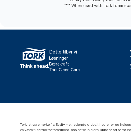
**** When used with Tork foam soa
Dette tilbyr vi
Løsninger
Bærekraft
Tork Clean Care
Tork, et varemerke fra Essity – et ledende globalt hygiene- og hels
velvære til fordel for forbrukere, pasienter, pleiere, kunder og sa