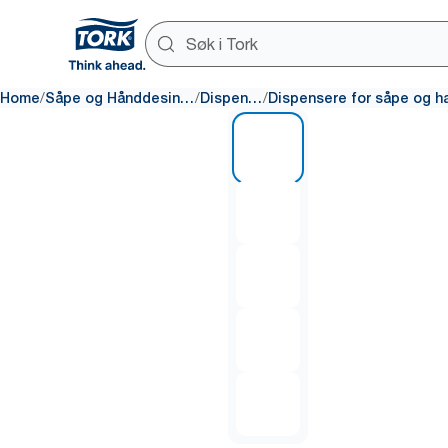
/
/
/
Home
Såpe og Hånddesinfeksjon
Dispensere
1 of 5