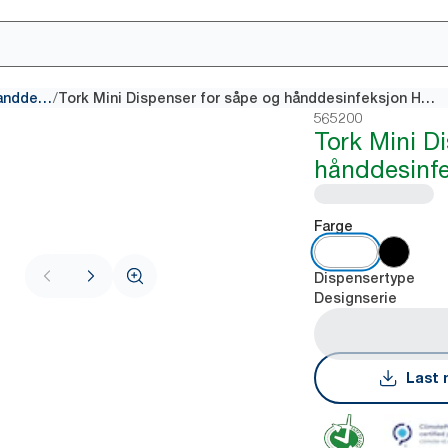
/
Dispensere for såpe og handdesinfeksjon
Tork Mini Dispenser for såpe og hånddesinfeksjon Hvit S5
565200
Tork Mini D
hånddesinfe
Farge
Dispensertype
Designserie
Last 