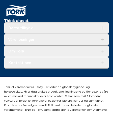
Dette tilbyr vi
Løsninger
Våre løsninger
Bærekraft
Tork Clean Care
Tork Vision Renhold
Om Tork
AD-a-Glance
Tork PaperCircle
Om oss
Kontakt oss
Suksesshistorier
Presse og nyheter
kontakt@essity.com
(+47) 22 70 62 00
Essity Norway AS
Tork, et varemerke fra Essity – et ledende globalt hygiene- og
Fredrik Selmers vei 6
helseselskap. Hver dag brukes produktene, løsningene og tjenestene våre
0603 OSLO
av en milliard mennesker over hele verden. Vi har som mål å forbedre
velvære til fordel for forbrukere, pasienter, pleiere, kunder og samfunnet.
Produktene våre selges i rundt 150 land under de ledende globale
varemerkene TENA og Tork, samt andre sterke varemerker som Actimove,