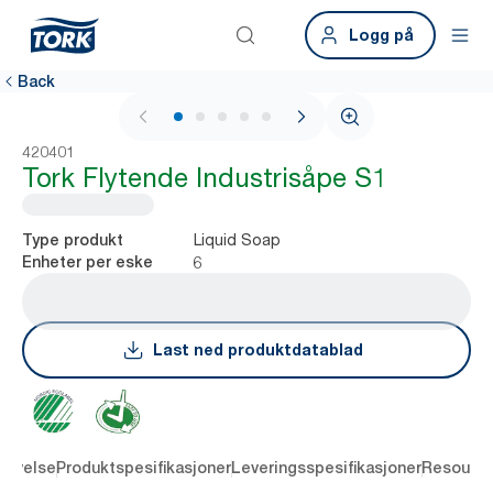
Logg på
Back
1 / 6
420401
Tork Flytende Industrisåpe S1
Liquid Soap
Type produkt
6
Enheter per eske
Last ned produktdatablad
rivelse
Produktspesifikasjoner
Leveringsspesifikasjoner
Resourc