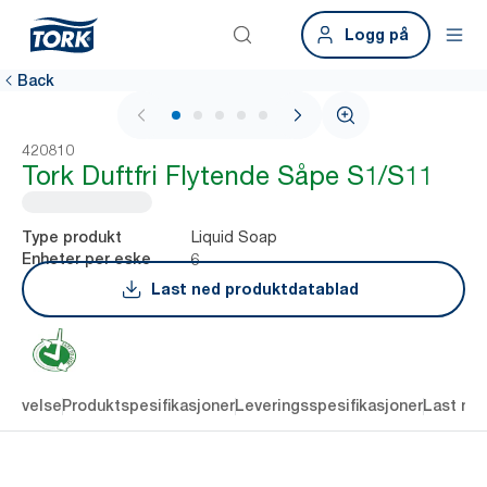
Logg på
Back
1 / 5
420810
Tork Duftfri Flytende Såpe S1/S11
Liquid Soap
Type produkt
6
Enheter per eske
Last ned produktdatablad
krivelse
Produktspesifikasjoner
Leveringsspesifikasjoner
Last ne