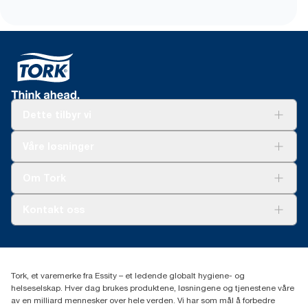
Dette tilbyr vi
Løsninger
Våre løsninger
Bærekraft
Tork Clean Care
Tork Vision Renhold
Om Tork
AD-a-Glance
Tork PaperCircle
Om oss
Kontakt oss
Suksesshistorier
Presse og nyheter
kontakt@essity.com
(+47) 22 70 62 00
Essity Norway AS
Tork, et varemerke fra Essity – et ledende globalt hygiene- og
Fredrik Selmers vei 6
helseselskap. Hver dag brukes produktene, løsningene og tjenestene våre
0603 OSLO
av en milliard mennesker over hele verden. Vi har som mål å forbedre