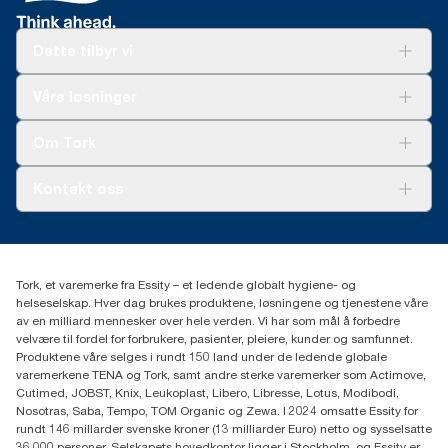
Dette tilbyr vi
Løsninger
Våre løsninger
Bærekraft
Tork Clean Care
Tork Vision Renhold
Om Tork
AD-a-Glance
Tork PaperCircle
Om oss
Kontakt oss
Suksesshistorier
Presse og nyheter
kontakt@essity.com
(+47) 22 70 62 00
Essity Norway AS
Tork, et varemerke fra Essity – et ledende globalt hygiene- og
Fredrik Selmers vei 6
helseselskap. Hver dag brukes produktene, løsningene og tjenestene våre
0603 OSLO
av en milliard mennesker over hele verden. Vi har som mål å forbedre
velvære til fordel for forbrukere, pasienter, pleiere, kunder og samfunnet.
Produktene våre selges i rundt 150 land under de ledende globale
varemerkene TENA og Tork, samt andre sterke varemerker som Actimove,
Cutimed, JOBST, Knix, Leukoplast, Libero, Libresse, Lotus, Modibodi,
Nosotras, Saba, Tempo, TOM Organic og Zewa. I 2024 omsatte Essity for
rundt 146 millarder svenske kroner (13 milliarder Euro) netto og sysselsatte
36 000 personer. Selskapets hovedkontor ligger i Stockholm, og Essity er