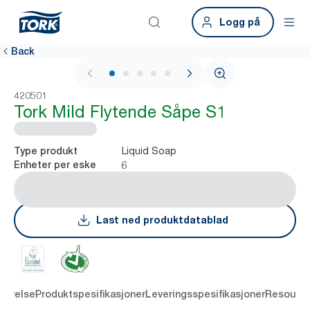
Logg på
Back
1 / 6
420501
Tork Mild Flytende Såpe S1
Liquid Soap
Type produkt
6
Enheter per eske
Last ned produktdatablad
rivelse
Produktspesifikasjoner
Leveringsspesifikasjoner
Resourc