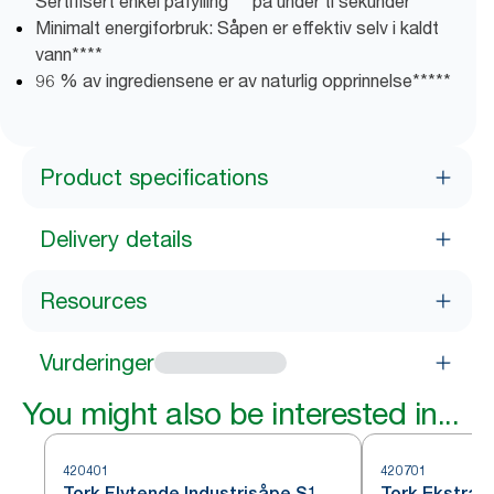
Sertifisert enkel påfylling ** på under ti sekunder ***
Minimalt energiforbruk: Såpen er effektiv selv i kaldt
vann****
96 % av ingrediensene er av naturlig opprinnelse*****
Product specifications
Delivery details
Resources
Vurderinger
You might also be interested in...
420401
420701
Tork Flytende Industrisåpe S1
Tork Ekstra 