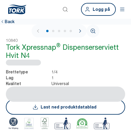
Logg på
Back
1 / 7
10840
®
Tork Xpressnap
Dispenserserviett
Hvit N4
1/4
Brettetype
1
Lag
Universal
Kvalitet
Last ned produktdatablad