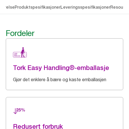
rivelse
Produktspesifikasjoner
Leveringsspesifikasjoner
Resourc
Fordeler
Tork Easy Handling®-emballasje
Gjør det enklere å bære og kaste emballasjen
Redusert forbruk