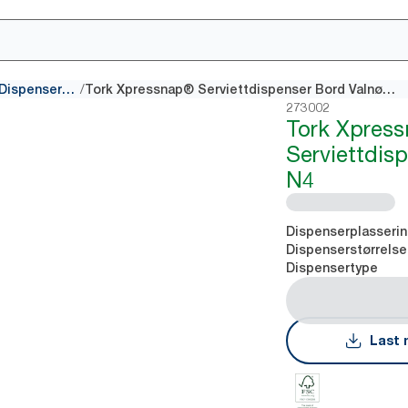
/
Dispensere for Interfold Dispenserservietter
Tork Xpressnap® Serviettdispenser Bord Valnøtt N4
273002
Tork Xpres
Serviettdis
N4
Dispenserplasseri
Dispenserstørrelse
Dispensertype
Last 