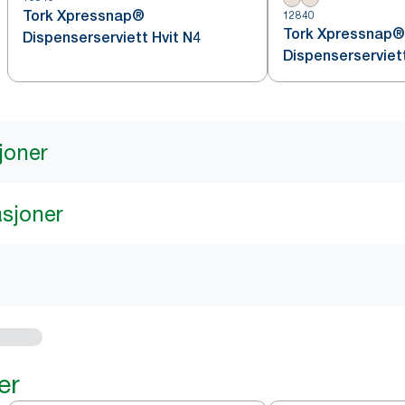
Tork Xpressnap®
12840
Tork Xpressnap®
Dispenserserviett Hvit N4
Dispenserserviet
joner
asjoner
er