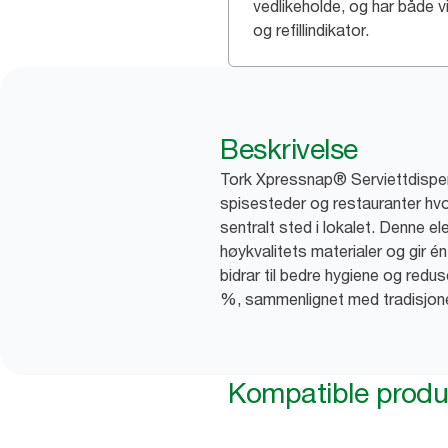
vedlikeholde, og har både v
og refillindikator.
Beskrivelse
Tork Xpressnap® Serviettdispen
spisesteder og restauranter hvo
sentralt sted i lokalet. Denne e
høykvalitets materialer og gir é
bidrar til bedre hygiene og redu
%, sammenlignet med tradisjone
Kompatible produ