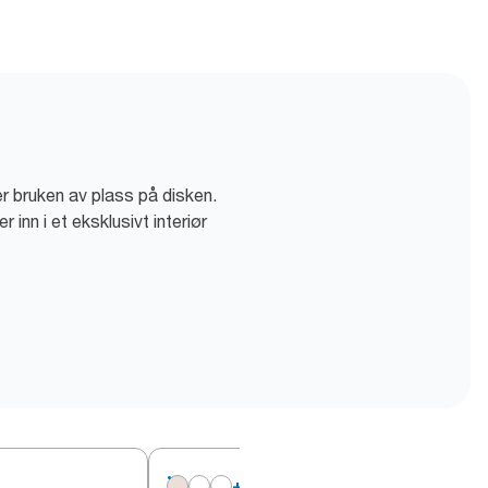
r bruken av plass på disken.
 inn i et eksklusivt interiør
+
5