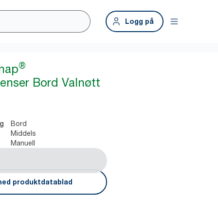
Logg på
®
snap
penser Bord Valnøtt
Bord
ng
Middels
Manuell
ned produktdatablad