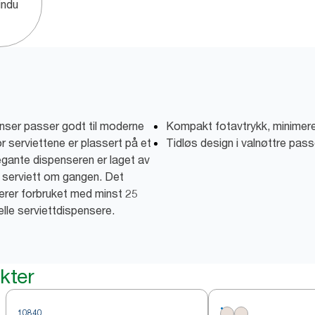
indu
ser passer godt til moderne
Kompakt fotavtrykk, minimere
r serviettene er plassert på et
Tidløs design i valnøttre passer
legante dispenseren er laget av
n serviett om gangen. Det
serer forbruket med minst 25
lle serviettdispensere.
kter
10840