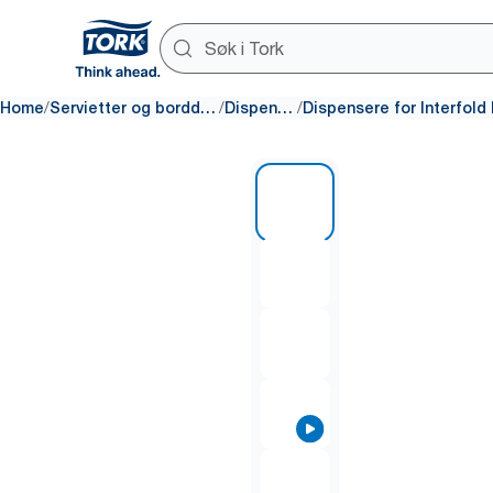
/
/
/
Home
Servietter og borddekking
Dispensere
1 of 9