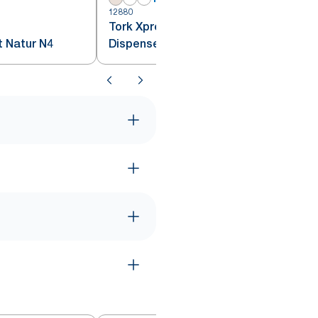
12880
1
Tork Xpressnap® Ekstra Myk
t Natur N4
Dispenserserviett Natur N4