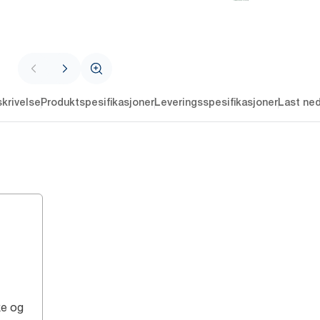
krivelse
Produktspesifikasjoner
Leveringsspesifikasjoner
Last ne
ke og