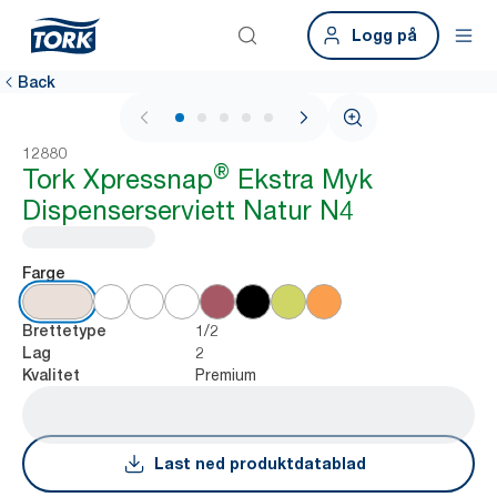
Logg på
Back
1 / 8
12880
®
Tork Xpressnap
Ekstra Myk
Dispenserserviett Natur N4
Farge
1/2
Brettetype
2
Lag
Premium
Kvalitet
Last ned produktdatablad