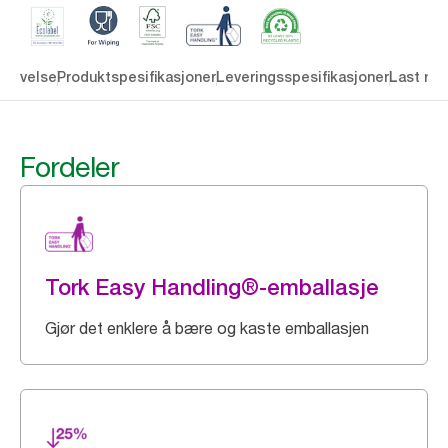
krivelse
Produktspesifikasjoner
Leveringsspesifikasjoner
Last ne
Fordeler
Tork Easy Handling®-emballasje
Gjør det enklere å bære og kaste emballasjen