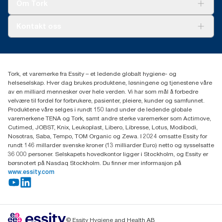
Tork Vision Renhold
Om Tork
AD-a-Glance
Tork PaperCircle
Om oss
Kontakt oss
Suksesshistorier
Presse og nyheter
kontakt@essity.com
(+47) 22 70 62 00
Essity Norway AS
Tork, et varemerke fra Essity – et ledende globalt hygiene- og
Fredrik Selmers vei 6
helseselskap. Hver dag brukes produktene, løsningene og tjenestene våre
0603 OSLO
av en milliard mennesker over hele verden. Vi har som mål å forbedre
velvære til fordel for forbrukere, pasienter, pleiere, kunder og samfunnet.
Produktene våre selges i rundt 150 land under de ledende globale
varemerkene TENA og Tork, samt andre sterke varemerker som Actimove,
Cutimed, JOBST, Knix, Leukoplast, Libero, Libresse, Lotus, Modibodi,
Nosotras, Saba, Tempo, TOM Organic og Zewa. I 2024 omsatte Essity for
rundt 146 millarder svenske kroner (13 milliarder Euro) netto og sysselsatte
36 000 personer. Selskapets hovedkontor ligger i Stockholm, og Essity er
børsnotert på Nasdaq Stockholm. Du finner mer informasjon på
www.essity.com
© Essity Hygiene and Health AB