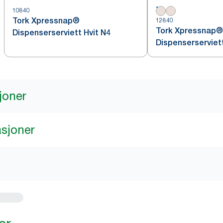
10840
Tork Xpressnap®
12840
Tork Xpressnap®
Dispenserserviett Hvit N4
Dispenserserviet
joner
asjoner