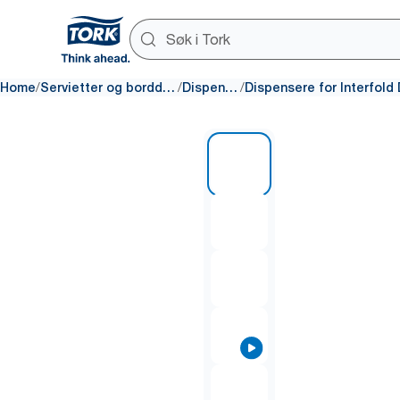
/
/
/
Home
Servietter og borddekking
Dispensere
1 of 8