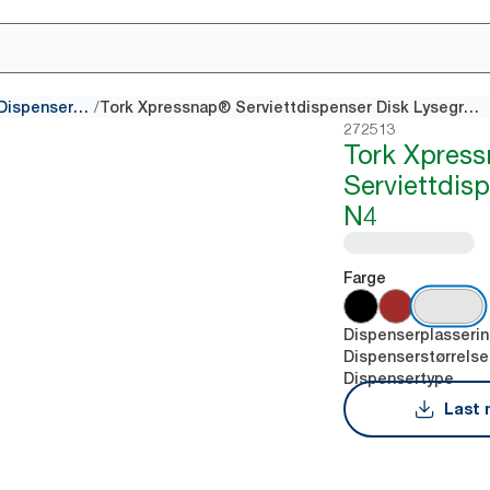
/
Dispensere for Interfold Dispenserservietter
Tork Xpressnap® Serviettdispenser Disk Lysegrå N4
272513
Tork Xpres
Serviettdis
N4
Farge
Dispenserplasseri
Dispenserstørrelse
Dispensertype
Last 