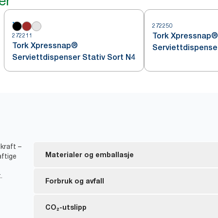
er
272250
Tork Xpressnap®
272211
Tork Xpressnap®
Serviettdispense
Serviettdispenser Stativ Sort N4
kraft –
Materialer og emballasje
aftige
.
EU Ecolabel-sertifiserte refiller – lav miljøpåvirkn
Forbruk og avfall
livssyklus.
FSC® certified refills – made from responsibly sour
Utmating av én om gangen bidrar til å kontrollere 
CO₂-utslipp