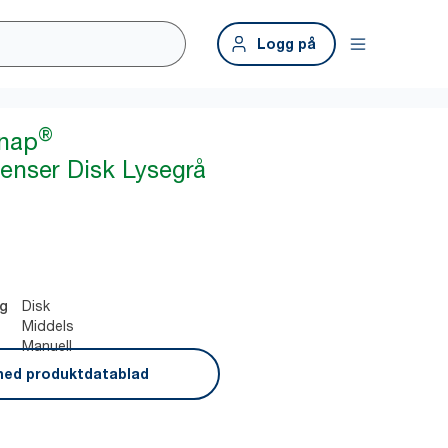
Logg på
®
snap
penser Disk Lysegrå
Disk
ng
Middels
Manuell
ned produktdatablad