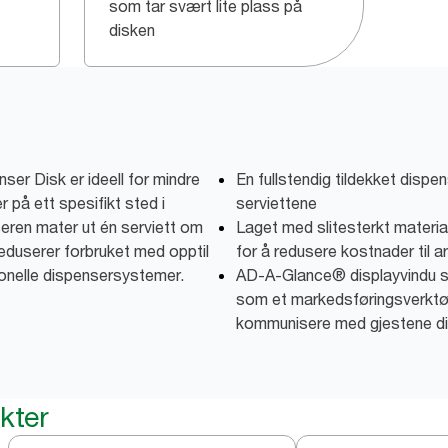
som tar svært lite plass på
disken
er Disk er ideell for mindre
En fullstendig tildekket dispe
r på ett spesifikt sted i
serviettene
eren mater ut én serviett om
Laget med slitesterkt materia
eduserer forbruket med opptil
for å redusere kostnader til a
onelle dispensersystemer.
AD-A-Glance® displayvindu s
som et markedsføringsverktø
kommunisere med gjestene di
kter