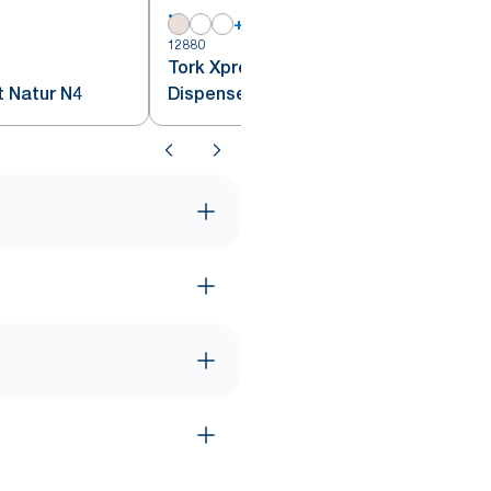
+
5
12880
1
Tork Xpressnap® Ekstra Myk
t Natur N4
Dispenserserviett Natur N4