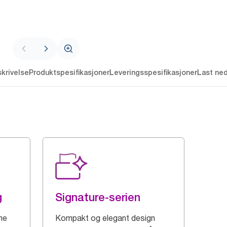
krivelse
Produktspesifikasjoner
Leveringsspesifikasjoner
Last ne
g
Signature-serien
gne
Kompakt og elegant design