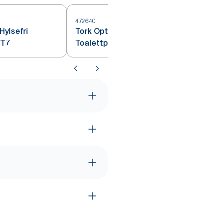
472640
4
Hylsefri
Tork OptiServe® Hylsefri
 T7
Toalettpapir Natur T7