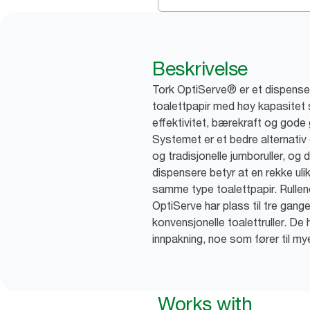
Beskrivelse
Tork OptiServe® er et dispenser
toalettpapir med høy kapasitet
effektivitet, bærekraft og gode 
Systemet er et bedre alternativ
og tradisjonelle jumboruller, og 
dispensere betyr at en rekke u
samme type toalettpapir. Rullen
OptiServe har plass til tre gang
konvensjonelle toalettruller. De h
innpakning, noe som fører til mye
Works with