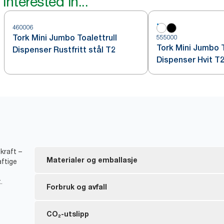
interested in...
460006
Tork Mini Jumbo Toalettrull
555000
Tork Mini Jumbo T
Dispenser Rustfritt stål T2
Dispenser Hvit T
kraft –
Materialer og emballasje
aftige
.
FSC®-merkede refiller – laget av fiber fra bærekraft
Forbruk og avfall
Produktene fra Tork med naturlig farge er laget av 
70 % av fibrene kommer fra alternative kilder, som 
*
Ingen hylser og innpakning betyr mindre avfall.
CO₂-utslipp
og pappesker.