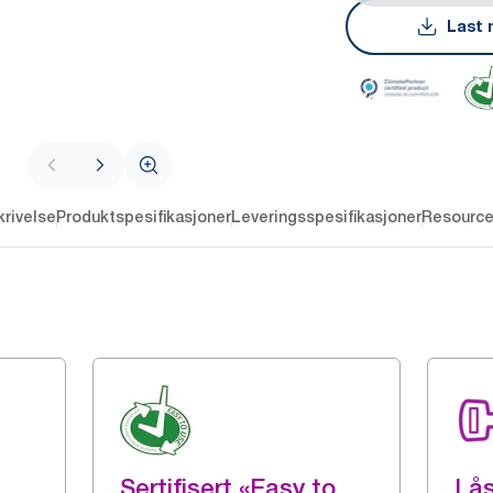
Last 
rivelse
Produktspesifikasjoner
Leveringsspesifikasjoner
Resourc
Sertifisert «Easy to
Lå