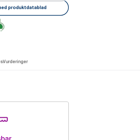
ned produktdatablad
es
Vurderinger
sbar