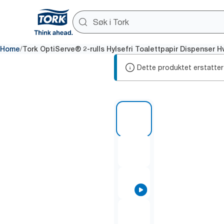
/
Home
Tork OptiServe® 2-rulls Hylsefri Toalettpapir Dispenser H
Dette produktet erstatter
1 of 7