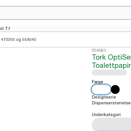
vit T7
og
473200
558040
558060
Tork OptiSe
Toalettpapi
Farge
Designserie
Dispenserstørrelse
Underkategori