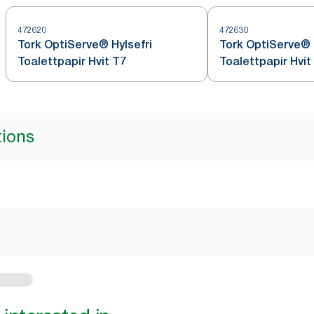
472620
472630
Tork OptiServe® Hylsefri
Tork OptiServe® 
Toalettpapir Hvit T7
Toalettpapir Hvit
tions