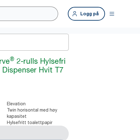
Logg på
®
rve
2-rulls Hylsefri
r Dispenser Hvit T7
Elevation
Twin horisontal med høy
kapasitet
Hylsefritt toalettpapir