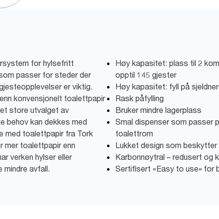
system for hylsefritt
Høy kapasitet: plass til 2 ko
 som passer for steder der
opptil 145 gjester
gjesteopplevelser er viktig.
Høy kapasitet: fyll på sjeldne
 enn konvensjonelt toalettpapir
Rask påfylling
det store utvalget av
Bruker mindre lagerplass
like behov kan dekkes med
Smal dispenser som passer 
e med toalettpapir fra Tork
toalettrom
er mer toalettpapir enn
Lukket design som beskytter 
ar verken hylser eller
Karbonnøytral – redusert og
 mindre avfall.
Sertifisert «Easy to use» for