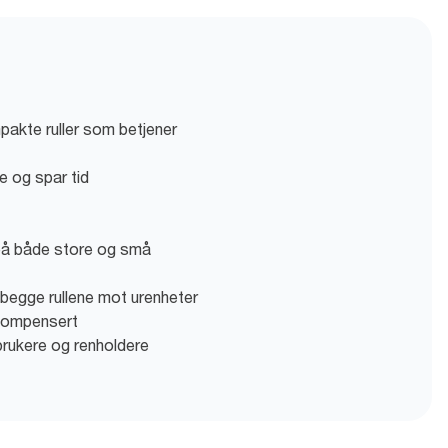
mpakte ruller som betjener
re og spar tid
på både store og små
begge rullene mot urenheter
 kompensert
 brukere og renholdere