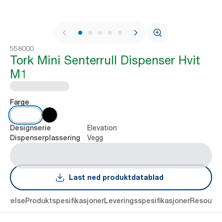
1 / 9
558000
Tork Mini Senterrull Dispenser Hvit
M1
Farge
Elevation
Designserie
Vegg
Dispenserplassering
Last ned produktdatablad
rivelse
Produktspesifikasjoner
Leveringsspesifikasjoner
Resourc