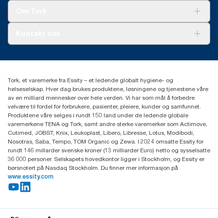
Tork Clean Care
Tork Vision Renhold
Om Tork
AD-a-Glance
Tork PaperCircle
Om oss
Kontakt oss
Suksesshistorier
Presse og nyheter
kontakt@essity.com
(+47) 22 70 62 00
Essity Norway AS
Tork, et varemerke fra Essity – et ledende globalt hygiene- og
Fredrik Selmers vei 6
helseselskap. Hver dag brukes produktene, løsningene og tjenestene våre
0603 OSLO
av en milliard mennesker over hele verden. Vi har som mål å forbedre
velvære til fordel for forbrukere, pasienter, pleiere, kunder og samfunnet.
Produktene våre selges i rundt 150 land under de ledende globale
varemerkene TENA og Tork, samt andre sterke varemerker som Actimove,
Cutimed, JOBST, Knix, Leukoplast, Libero, Libresse, Lotus, Modibodi,
Nosotras, Saba, Tempo, TOM Organic og Zewa. I 2024 omsatte Essity for
rundt 146 millarder svenske kroner (13 milliarder Euro) netto og sysselsatte
36 000 personer. Selskapets hovedkontor ligger i Stockholm, og Essity er
børsnotert på Nasdaq Stockholm. Du finner mer informasjon på
www.essity.com