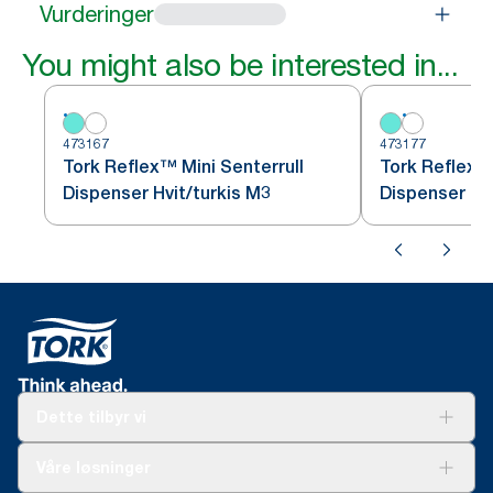
Vurderinger
You might also be interested in...
473167
473177
Tork Reflex™ Mini Senterrull
Tork Reflex™ 
Dispenser Hvit/turkis M3
Dispenser Hv
Dette tilbyr vi
Løsninger
Våre løsninger
Bærekraft