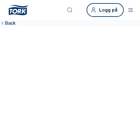
Logg på
Back